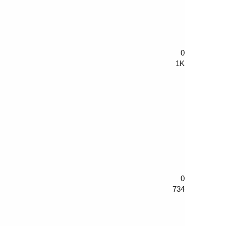
0
1K
0
734