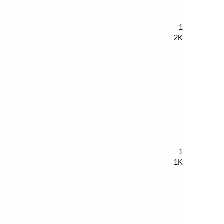
1
2K
1
1K