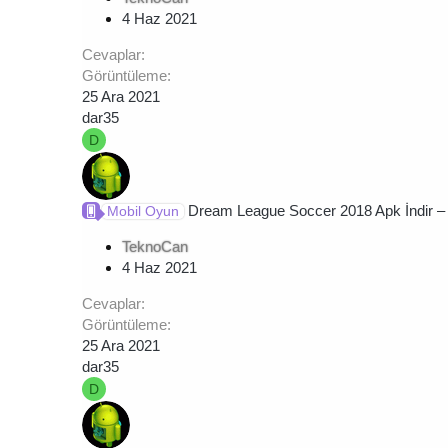
4 Haz 2021
Cevaplar
Görüntüleme
25 Ara 2021
dar35
D
Dream League Soccer 2018 Apk İndir – Fu
Mobil Oyun
TeknoCan
4 Haz 2021
Cevaplar
Görüntüleme
25 Ara 2021
dar35
D