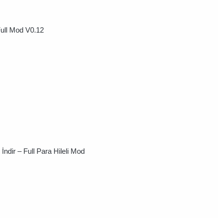
ull Mod V0.12
ndir – Full Para Hileli Mod