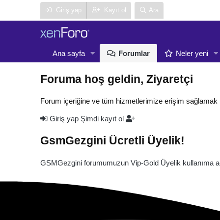
Giriş yap
Kayıt ol
Ara
Ana sayfa
Forumlar
Neler yeni
Foruma hoş geldin, Ziyaretçi
Forum içeriğine ve tüm hizmetlerimize erişim sağlamak 
Giriş yap
Şimdi kayıt ol
GsmGezgini Ücretli Üyelik!
GSMGezgini forumumuzun Vip-Gold Üyelik kullanıma açı