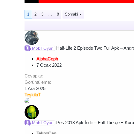
1
2
3
…
8
Sonraki
Half-Li̇fe 2 Epi̇sode Two Full Apk – Androi
Mobil Oyun
AlphaCeph
7 Ocak 2022
Cevaplar
Görüntüleme
1 Ara 2025
TeşkilaT
Pes 2013 Apk İndir – Full Türkçe + Kur
Mobil Oyun
TeknoCan