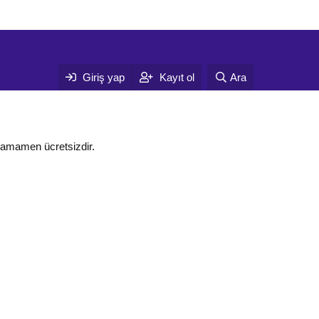
Giriş yap
Kayıt ol
Ara
tamamen ücretsizdir.