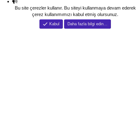
Bu site çerezler kullanır. Bu siteyi kullanmaya devam ederek
çerez kullanımımızı kabul etmiş olursunuz.
Kabul
Daha fazla bilgi edin…
Tema düzenleyici
Tema özelletirmeleri