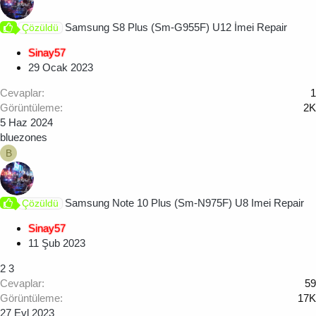
Samsung S8 Plus (Sm-G955F) U12 İmei Repair
Çözüldü
Sinay57
29 Ocak 2023
Cevaplar
1
Görüntüleme
2K
5 Haz 2024
bluezones
B
Samsung Note 10 Plus (Sm-N975F) U8 Imei Repair
Çözüldü
Sinay57
11 Şub 2023
2
3
Cevaplar
59
Görüntüleme
17K
27 Eyl 2023