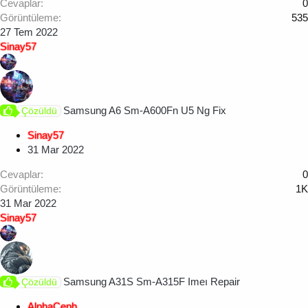
Cevaplar
0
Görüntüleme
535
27 Tem 2022
Sinay57
Samsung A6 Sm-A600Fn U5 Ng Fix
Çözüldü
Sinay57
31 Mar 2022
Cevaplar
0
Görüntüleme
1K
31 Mar 2022
Sinay57
Samsung A31S Sm-A315F Imeı Repair
Çözüldü
AlphaCeph