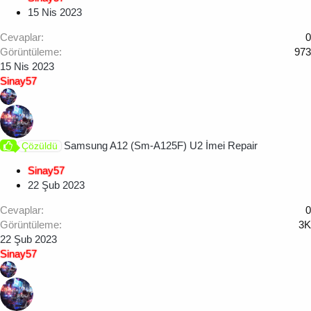
15 Nis 2023
Cevaplar
0
Görüntüleme
973
15 Nis 2023
Sinay57
Samsung A12 (Sm-A125F) U2 İmei Repair
Çözüldü
Sinay57
22 Şub 2023
Cevaplar
0
Görüntüleme
3K
22 Şub 2023
Sinay57