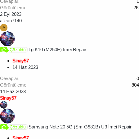
Cevaplar
1
Görüntüleme
2K
2 Eyl 2023
alican7140
A
Lg K10 (M250E) Imei Repair
Çözüldü
Sinay57
14 Haz 2023
Cevaplar
0
Görüntüleme
804
14 Haz 2023
Sinay57
Samsung Note 20 5G (Sm-G981B) U3 İmei Repair
Çözüldü
Sinay57