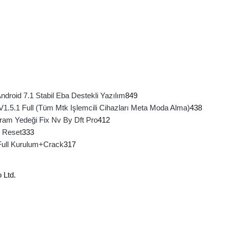
roid 7.1 Stabil Eba Destekli Yazılım
849
 V1.5.1 Full (Tüm Mtk Işlemcili Cihazları Meta Moda Alma)
438
ram Yedeği Fix Nv By Dft Pro
412
 Reset
333
Full Kurulum+Crack
317
 Ltd.