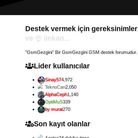
Destek vermek için gereksinimler
Gönül...
"GsmGezgini" Bir GsmGezgini GSM destek forumudur. Tamam
Lider kullanıcılar
Sinay57
4,972
TeknoCan
2,050
AlphaCeph
1,140
OptiMuS
339
by murat
270
Son kayıt olanlar
Agolen
24 dakika önce