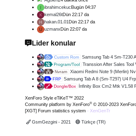
ibrahimcekuc
Bugün 04:37
I
kemal26t
Dün 22:17 da
K
hakan.01.01
Dün 22:17 da
H
uzmanx
Dün 22:07 da
U
Lider konular
Samsung Tab 4 Sm-T230 And
Custom Rom
Transsion After Sales Tool
Program/Tool
Xiaomi Redmi Note 9 (Merlin) Nv
Nvram
Samsung Tab A 8 (Sm-T297) U4 Frp
FRP
İnfinity Box Cm2 Mtk V1.58 
Dongle/Box
XenForo Style eTiKeT™ 2022
®
Community platform by XenForo
© 2010-2023 XenForo
[XGT] Forum statistics system
- XenGenTr
GsmGezgini - 2021
Türkçe (TR)