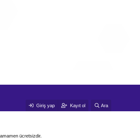
Giriş yap
Kayıt ol
Ara
tamamen ücretsizdir.