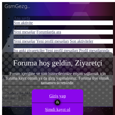
GsmGezgini
Ana sayfa
Son aktivite
Menü
Forumlar
Giriş yap
Yeni mesajlar
Forumlarda ara
Neler yeni
Kayıt ol
Yeni mesajlar
Yeni profil mesajları
Son aktiviteler
Kullanıcılar
Şu anki ziyaretçiler
Yeni profil mesajları
Profil mesajlarında
ara
Foruma hoş geldin, Ziyaretçi
Giriş yap
Kayıt ol
Neler yeni
Ara
Forum içeriğine ve tüm hizmetlerimize erişim sağlamak için
Ara
foruma kayıt olmalı ya da giriş yapmalısınız. Foruma üye olmak
tamamen ücretsizdir.
Sadece başlıkları ara
Giriş yap
Kullanıcı:
Gelişmiş Arama…
Ara
Şimdi kayıt ol