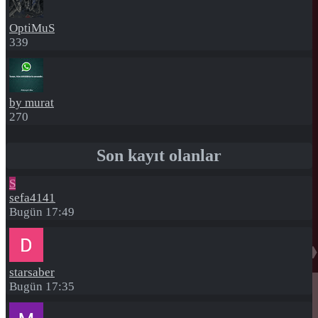
OptiMuS
339
by murat
270
Son kayıt olanlar
S
sefa4141
Bugün 17:49
starsaber
Bugün 17:35