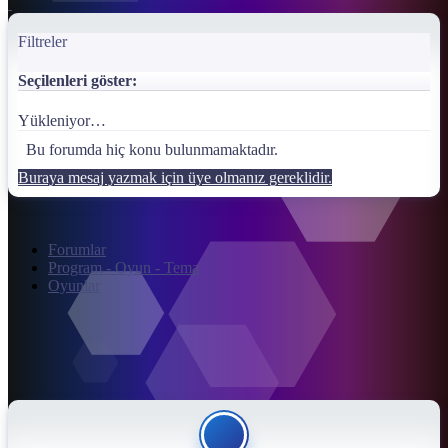
Filtreler
Seçilenleri göster:
Yükleniyor…
Bu forumda hiç konu bulunmamaktadır.
Buraya mesaj yazmak için üye olmanız gereklidir.
Forumlar
Program - Oyun - Tema
Oyunlar