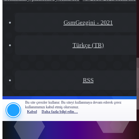
Ltd.
[XGT] Forum statistics system
- XenGenTr
GsmGezgini - 2021
Türkçe (TR)
RSS
Bu site çerezler kullanır. Bu siteyi kullanmaya devam ederek çerez
kullanımımızı kabul etmiş olursunuz.
Kabul
Daha fazla bilgi edin…