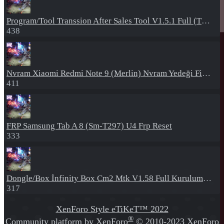
Program/Tool
Transsion After Sales Tool V1.5.1 Full (Tüm Mtk Işlemcili Cihazları Meta Moda Alma)
438
Nvram
Xiaomi Redmi Note 9 (Merlin) Nvram Yedeği Fix Nv By Dft Pro
411
FRP
Samsung Tab A 8 (Sm-T297) U4 Frp Reset
333
Dongle/Box
İnfinity Box Cm2 Mtk V1.58 Full Kurulum+Crack
317
XenForo Style eTiKeT™ 2022
®
Community platform by XenForo
© 2010-2023 XenForo