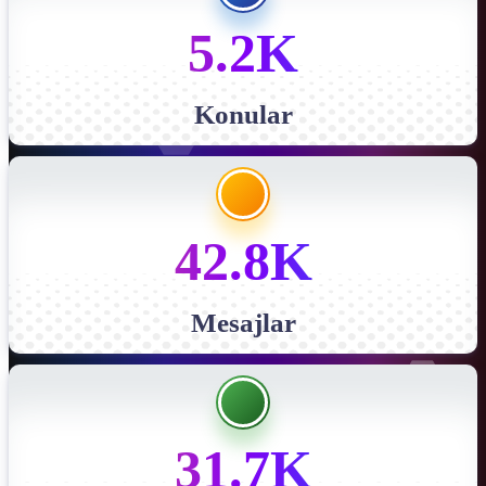
5.2K
Konular
42.8K
Mesajlar
31.7K