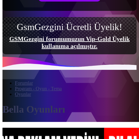
GsmGezgini Ücretli Üyelik!
GSMGezgini forumumuzun Vip-Gold Üyelik
kullanıma açılmıştır.
Forumlar
Program - Oyun - Tema
Oyunlar
Bella Oyunları