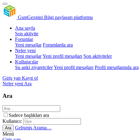
GsmGezgini
Bilgi paylaşım platformu
Ana sayfa
Son aktivite
Forumlar
Yeni mesajlar
Forumlarda ara
Neler yeni
Yeni mesajlar
Yeni profil mesajları
Son aktiviteler
Kullanıcılar
Şu anki ziyaretçiler
Yeni profil mesajları
Profil mesajlarında ara
Giriş yap
Kayıt ol
Neler yeni
Ara
Ara
Sadece başlıkları ara
Kullanıcı:
Gelişmiş Arama…
Ara
Menü
Giriş yap