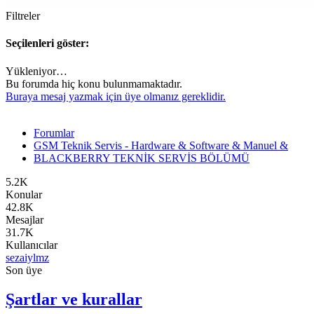
Filtreler
Seçilenleri göster:
Yükleniyor…
Bu forumda hiç konu bulunmamaktadır.
Buraya mesaj yazmak için üye olmanız gereklidir.
Forumlar
GSM Teknik Servis - Hardware & Software & Manuel &
BLACKBERRY TEKNİK SERVİS BÖLÜMÜ
5.2K
Konular
42.8K
Mesajlar
31.7K
Kullanıcılar
sezaiylmz
Son üye
Şartlar ve kurallar