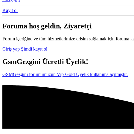
Kayıt ol
Foruma hoş geldin, Ziyaretçi
Forum içeriğine ve tüm hizmetlerimize erişim sağlamak için foruma ka
Giriş yap
Şimdi kayıt ol
GsmGezgini Ücretli Üyelik!
GSMGezgini forumumuzun Vip-Gold Üyelik kullanıma açılmıştır.