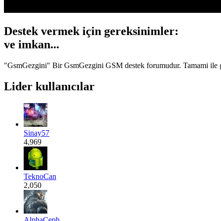
Destek vermek için gereksinimler:
Gönül...
"GsmGezgini" Bir GsmGezgini GSM destek forumudur. Tamami ile gönüll
Lider kullanıcılar
Sinay57
4,969
TeknoCan
2,050
AlphaCeph