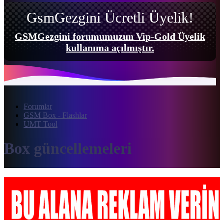
GsmGezgini Ücretli Üyelik!
GSMGezgini forumumuzun Vip-Gold Üyelik
kullanıma açılmıştır.
Forumlar
GSM Box - Flashlar
UMT Tool
Box güncellemeleri