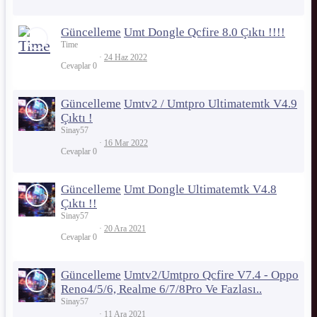
Güncelleme
Umt Dongle Qcfire 8.0 Çıktı !!!!
Time
24 Haz 2022
Cevaplar
0
Güncelleme
Umtv2 / Umtpro Ultimatemtk V4.9
Çıktı !
Sinay57
16 Mar 2022
Cevaplar
0
Güncelleme
Umt Dongle Ultimatemtk V4.8
Çıktı !!
Sinay57
20 Ara 2021
Cevaplar
0
Güncelleme
Umtv2/Umtpro Qcfire V7.4 - Oppo
Reno4/5/6, Realme 6/7/8Pro Ve Fazlası..
Sinay57
11 Ara 2021