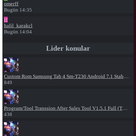
omerff
Bugün 14:35
H
halil_karakcl
Bugün 14:04
Lider konular
Custom Rom
Samsung Tab 4 Sm-T230 Android 7.1 Stabil Eba Destekli Yazılım
849
Program/Tool
Transsion After Sales Tool V1.5.1 Full (Tüm Mtk Işlemcili Cihazları Meta Moda Alma)
438