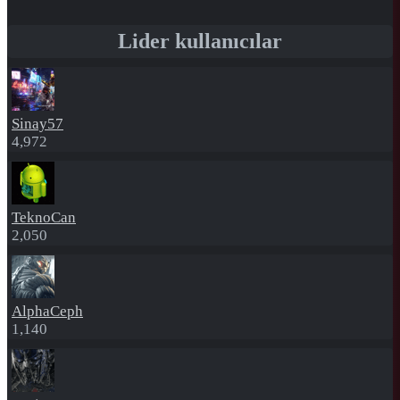
Lider kullanıcılar
Sinay57
4,972
TeknoCan
2,050
AlphaCeph
1,140