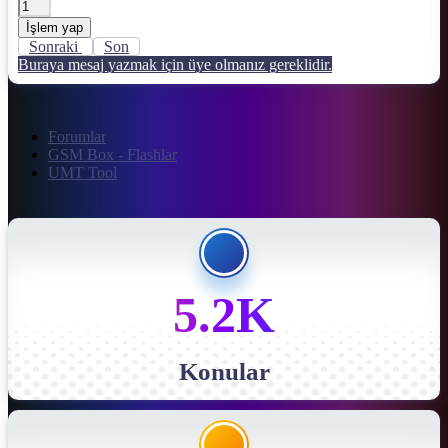
İşlem yap
Sonraki
Son
Buraya mesaj yazmak için üye olmanız gereklidir.
Forumlar
GSM Box - Flashlar
UMT Tool
5.2K
Konular