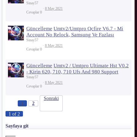
Sinay57
8 May 2021
Cevaplar
0
Güncelleme
Umtv2/Umtpro Qcfire V6.7 - Mi
Account No Relock, Samsung Ve Fazlası
Sinay57
8 May 2021
Cevaplar
0
Güncelleme
Umtv2 / Umtpro Ultimate Hst V0.2
- Kirin 620, 710, 710 Ufs And 980 Support
Sinay57
8 May 2021
Cevaplar
0
Sonraki
1
2
1 of 2
Sayfaya git