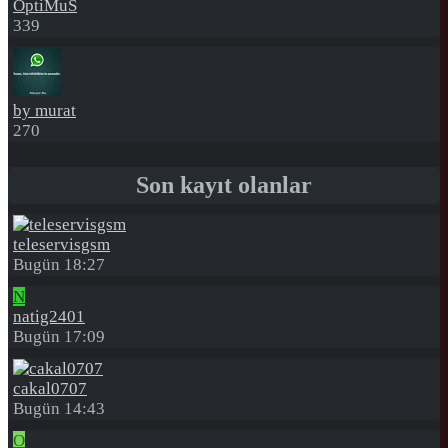
OptiMuS
339
by murat
270
Son kayıt olanlar
teleservisgsm
Bugün 18:27
N
natig2401
Bugün 17:09
cakal0707
Bugün 14:43
O