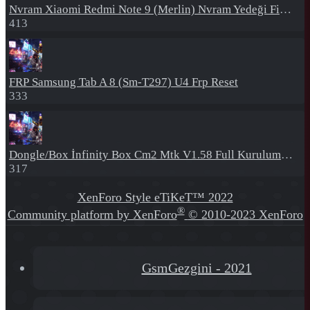
Nvram
Xiaomi Redmi Note 9 (Merlin) Nvram Yedeği Fix Nv By Dft Pro
413
FRP
Samsung Tab A 8 (Sm-T297) U4 Frp Reset
333
Dongle/Box
İnfinity Box Cm2 Mtk V1.58 Full Kurulum+Crack
317
XenForo Style eTiKeT™ 2022
®
Community platform by XenForo
© 2010-2023 XenForo
Ltd.
[XGT] Forum statistics system
- XenGenTr
GsmGezgini - 2021