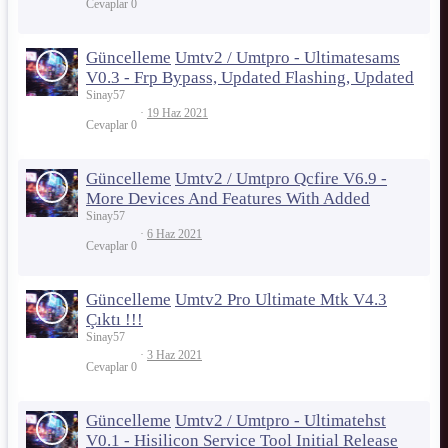
Cevaplar
0
Güncelleme
Umtv2 / Umtpro - Ultimatesams
V0.3 - Frp Bypass, Updated Flashing, Updated
Sinay57
19 Haz 2021
Cevaplar
0
Güncelleme
Umtv2 / Umtpro Qcfire V6.9 -
More Devices And Features With Added
Sinay57
6 Haz 2021
Cevaplar
0
Güncelleme
Umtv2 Pro Ultimate Mtk V4.3
Çıktı !!!
Sinay57
3 Haz 2021
Cevaplar
0
Güncelleme
Umtv2 / Umtpro - Ultimatehst
V0.1 - Hisilicon Service Tool Initial Release