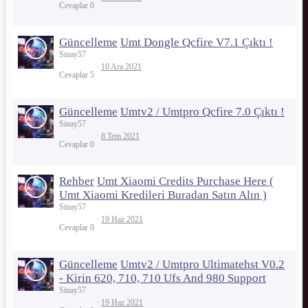
Cevaplar
0
Güncelleme
Umt Dongle Qcfire V7.1 Çıktı !
Sinay57
10 Ara 2021
Cevaplar
5
Güncelleme
Umtv2 / Umtpro Qcfire 7.0 Çıktı !
Sinay57
8 Tem 2021
Cevaplar
0
Rehber
Umt Xiaomi Credits Purchase Here (
Umt Xiaomi Kredileri Buradan Satın Alın )
Sinay57
19 Haz 2021
Cevaplar
0
Güncelleme
Umtv2 / Umtpro Ultimatehst V0.2
- Kirin 620, 710, 710 Ufs And 980 Support
Sinay57
19 Haz 2021