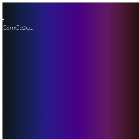
GsmGezgini
Ana sayfa
Son aktivite
Forumlar
Yeni mesajlar
Forumlarda ara
Neler yeni
Yeni mesajlar
Yeni profil mesajları
Son aktiviteler
Kullanıcılar
Şu anki ziyaretçiler
Yeni profil mesajları
Profil mesajlarında
ara
Giriş yap
Kayıt ol
Neler yeni
Ara
Ara
Sadece başlıkları ara