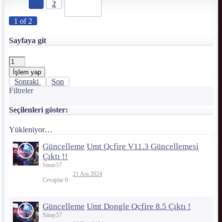
1
2
1 of 2
Sayfaya git
İşlem yap
Sonraki
Son
Filtreler
Seçilenleri göster:
Yükleniyor…
Güncelleme
Umt Qcfire V11.3 Güncellemesi
Çıktı !!
Sinay57
21 Ara 2024
Cevaplar
0
Güncelleme
Umt Dongle Qcfire 8.5 Çıktı !
Sinay57