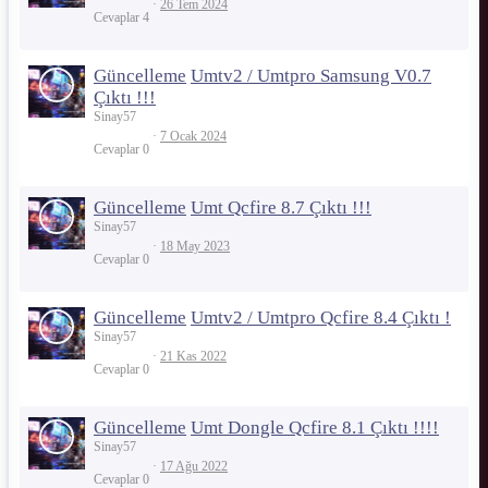
26 Tem 2024
Cevaplar
4
Güncelleme
Umtv2 / Umtpro Samsung V0.7
Çıktı !!!
Sinay57
7 Ocak 2024
Cevaplar
0
Güncelleme
Umt Qcfire 8.7 Çıktı !!!
Sinay57
18 May 2023
Cevaplar
0
Güncelleme
Umtv2 / Umtpro Qcfire 8.4 Çıktı !
Sinay57
21 Kas 2022
Cevaplar
0
Güncelleme
Umt Dongle Qcfire 8.1 Çıktı !!!!
Sinay57
17 Ağu 2022
Cevaplar
0