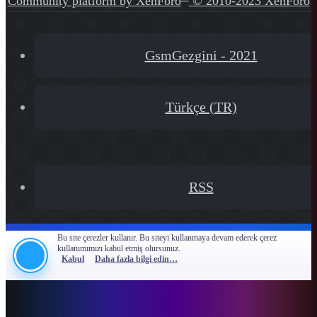
Community platform by XenForo
© 2010-2023 XenForo
Ltd.
[XGT] Forum statistics system
- XenGenTr
GsmGezgini - 2021
Türkçe (TR)
RSS
Bu site çerezler kullanır. Bu siteyi kullanmaya devam ederek çerez
kullanımımızı kabul etmiş olursunuz.
Kabul
Daha fazla bilgi edin…