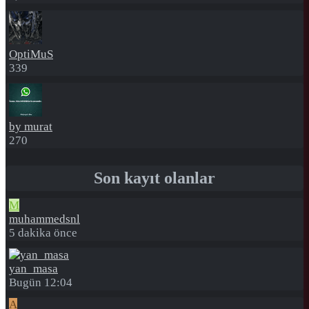
OptiMuS
339
by murat
270
Son kayıt olanlar
M
muhammedsnl
5 dakika önce
yan_masa
Bugün 12:04
A