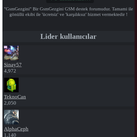
"GsmGezgini" Bir GsmGezgini GSM destek forumudur. Tamami ile
gönüllü ekibi ile 'ücretsiz' ve 'karşılıksız' hizmet vermektedir !
Lider kullanıcılar
Sinay57
4,972
TeknoCan
2,050
AlphaCeph
1,140