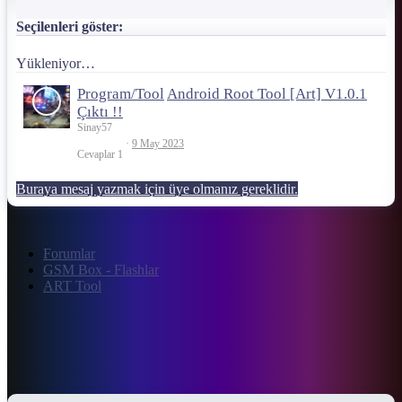
Seçilenleri göster:
Yükleniyor…
Program/Tool
Android Root Tool [Art] V1.0.1
Çıktı !!
Sinay57
9 May 2023
Cevaplar
1
Buraya mesaj yazmak için üye olmanız gereklidir.
Forumlar
GSM Box - Flashlar
ART Tool