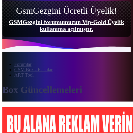
GsmGezgini Ücretli Üyelik!
GSMGezgini forumumuzun Vip-Gold Üyelik
kullanıma açılmıştır.
Forumlar
GSM Box - Flashlar
ART Tool
Box Güncellemeleri