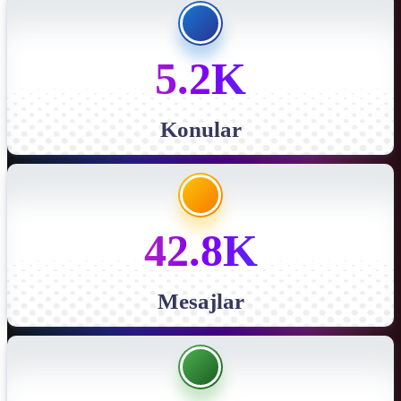
5.2K
Konular
42.8K
Mesajlar