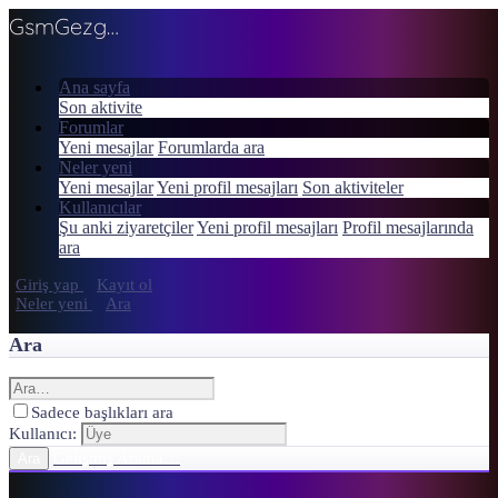
GsmGezgini
Ana sayfa
Son aktivite
Forumlar
Yeni mesajlar
Forumlarda ara
Neler yeni
Yeni mesajlar
Yeni profil mesajları
Son aktiviteler
Kullanıcılar
Şu anki ziyaretçiler
Yeni profil mesajları
Profil mesajlarında
ara
Giriş yap
Kayıt ol
Neler yeni
Ara
Ara
Sadece başlıkları ara
Kullanıcı:
Gelişmiş Arama…
Ara