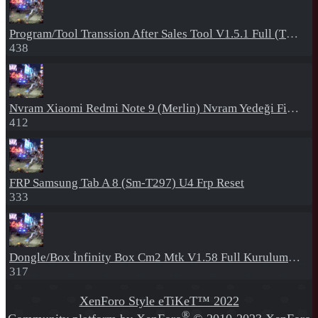
Program/Tool
Transsion After Sales Tool V1.5.1 Full (Tüm Mtk Işlemcili Cihazları Meta Moda Alma)
438
Nvram
Xiaomi Redmi Note 9 (Merlin) Nvram Yedeği Fix Nv By Dft Pro
412
FRP
Samsung Tab A 8 (Sm-T297) U4 Frp Reset
333
Dongle/Box
İnfinity Box Cm2 Mtk V1.58 Full Kurulum+Crack
317
XenForo Style eTiKeT™ 2022
®