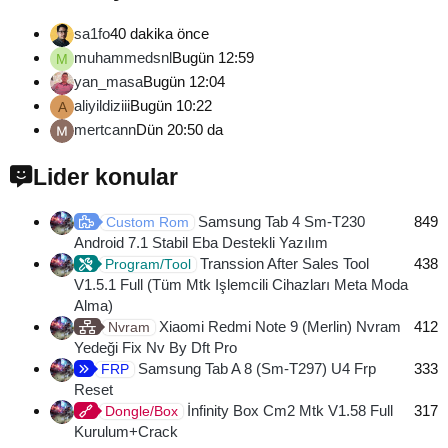
sa1fo
40 dakika önce
muhammedsnl
Bugün 12:59
M
yan_masa
Bugün 12:04
aliyildiziii
Bugün 10:22
A
mertcann
Dün 20:50 da
Lider konular
Samsung Tab 4 Sm-T230
849
Custom Rom
Android 7.1 Stabil Eba Destekli Yazılım
Transsion After Sales Tool
438
Program/Tool
V1.5.1 Full (Tüm Mtk Işlemcili Cihazları Meta Moda
Alma)
Xiaomi Redmi Note 9 (Merlin) Nvram
412
Nvram
Yedeği Fix Nv By Dft Pro
Samsung Tab A 8 (Sm-T297) U4 Frp
333
FRP
Reset
İnfinity Box Cm2 Mtk V1.58 Full
317
Dongle/Box
Kurulum+Crack