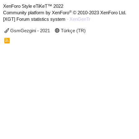
XenForo Style eTiKeT™ 2022
®
Community platform by XenForo
© 2010-2023 XenForo Ltd.
[XGT] Forum statistics system
- XenGenTr
GsmGezgini - 2021
Türkçe (TR)
R
S
S