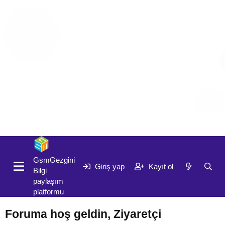
Giriş yap
Kayıt ol
GsmGezgini
Giriş yap
Kayıt ol
Bilgi
paylaşım
platformu
Foruma hoş geldin, Ziyaretçi