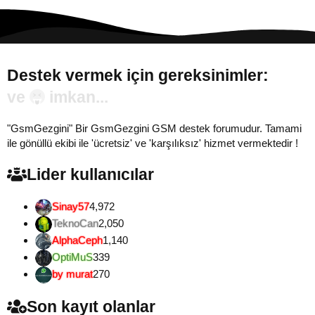
Destek vermek için gereksinimler:
Gönül...
"GsmGezgini" Bir GsmGezgini GSM destek forumudur. Tamami
ile gönüllü ekibi ile 'ücretsiz' ve 'karşılıksız' hizmet vermektedir !
Lider kullanıcılar
Sinay57
4,972
TeknoCan
2,050
AlphaCeph
1,140
OptiMuS
339
by murat
270
Son kayıt olanlar