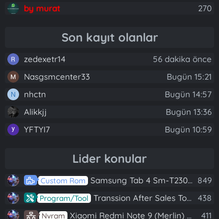
by murat
270
Son kayıt olanlar
zedexetr14
56 dakika önce
Nasgsmcenter33
Bugün 15:21
nhctn
Bugün 14:57
N
Alikkjj
Bugün 13:36
YFTYI7
Bugün 10:59
Lider konular
Samsung Tab 4 Sm-T230 Android 7.1 Stabil Eba Destekli Yazılım
849
Custom Rom
Transsion After Sales Tool V1.5.1 Full (Tüm Mtk Işlemcili Cihazları Meta Moda Alma)
438
Program/Tool
Xiaomi Redmi Note 9 (Merlin) Nvram Yedeği Fix Nv By Dft Pro
411
Nvram