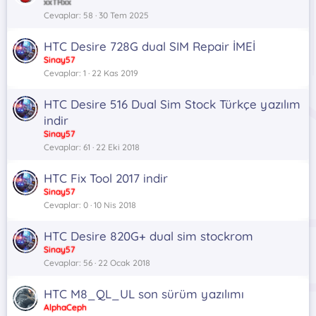
xxTRxx
Cevaplar
58
30 Tem 2025
HTC Desire 728G dual SIM Repair İMEİ
Sinay57
Cevaplar
1
22 Kas 2019
HTC Desire 516 Dual Sim Stock Türkçe yazılım
indir
Sinay57
Cevaplar
61
22 Eki 2018
HTC Fix Tool 2017 indir
Sinay57
Cevaplar
0
10 Nis 2018
HTC Desire 820G+ dual sim stockrom
Sinay57
Cevaplar
56
22 Ocak 2018
HTC M8_QL_UL son sürüm yazılımı
AlphaCeph