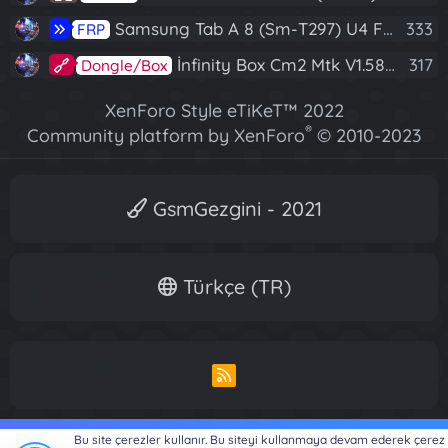
Samsung Tab A 8 (Sm-T297) U4 Frp Reset
333
FRP
İnfinity Box Cm2 Mtk V1.58 Full Kurulum+Crack
317
Dongle/Box
XenForo Style eTiKeT™ 2022
®
Community platform by XenForo
© 2010-2023
XenForo Ltd.
[XGT] Forum statistics system
- XenGenTr
GsmGezgini - 2021
Türkçe (TR)
R
S
S
Bu site çerezler kullanır. Bu siteyi kullanmaya devam ederek çerez