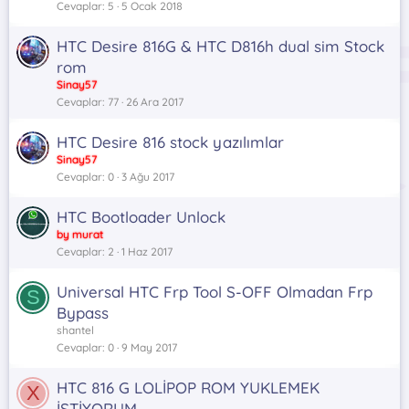
Cevaplar
5
5 Ocak 2018
HTC Desire 816G & HTC D816h dual sim Stock
rom
Sinay57
Cevaplar
77
26 Ara 2017
HTC Desire 816 stock yazılımlar
Sinay57
Cevaplar
0
3 Ağu 2017
HTC Bootloader Unlock
by murat
Cevaplar
2
1 Haz 2017
Universal HTC Frp Tool S-OFF Olmadan Frp
S
Bypass
shantel
Cevaplar
0
9 May 2017
HTC 816 G LOLİPOP ROM YUKLEMEK
X
İSTİYORUM