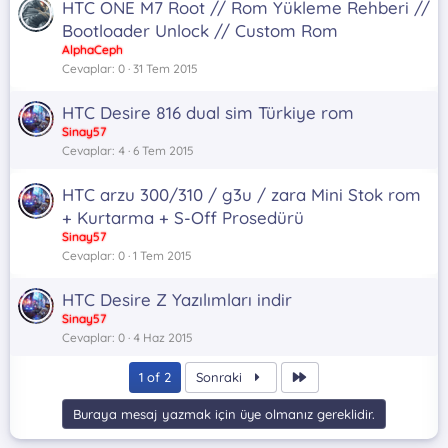
HTC ONE M7 Root // Rom Yükleme Rehberi //
Bootloader Unlock // Custom Rom
AlphaCeph
Cevaplar
0
31 Tem 2015
HTC Desire 816 dual sim Türkiye rom
Sinay57
Cevaplar
4
6 Tem 2015
HTC arzu 300/310 / g3u / zara Mini Stok rom
+ Kurtarma + S-Off Prosedürü
Sinay57
Cevaplar
0
1 Tem 2015
HTC Desire Z Yazılımları indir
Sinay57
Cevaplar
0
4 Haz 2015
Son
1 of 2
Sonraki
Buraya mesaj yazmak için üye olmanız gereklidir.