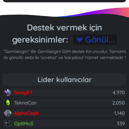
Destek vermek için
gereksinimler:
Gönül...
"GsmGezgini" Bir GsmGezgini GSM destek forumudur. Tamami
ile gönüllü ekibi ile 'ücretsiz' ve 'karşılıksız' hizmet vermektedir !
Lider kullanıcılar
Sinay57
4,970
TeknoCan
2,050
AlphaCeph
1,140
OptiMuS
339