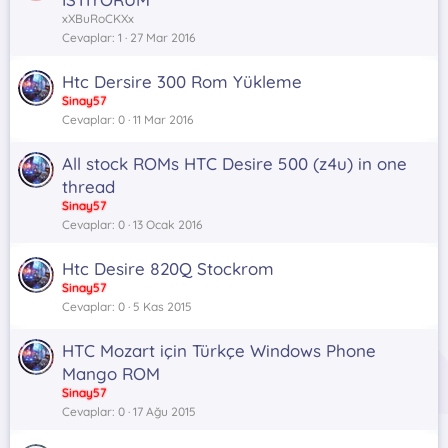
xXBuRoCKXx
Cevaplar
1
27 Mar 2016
Htc Dersire 300 Rom Yükleme
Sinay57
Cevaplar
0
11 Mar 2016
All stock ROMs HTC Desire 500 (z4u) in one
thread
Sinay57
Cevaplar
0
13 Ocak 2016
Htc Desire 820Q Stockrom
Sinay57
Cevaplar
0
5 Kas 2015
HTC Mozart için Türkçe Windows Phone
Mango ROM
Sinay57
Cevaplar
0
17 Ağu 2015