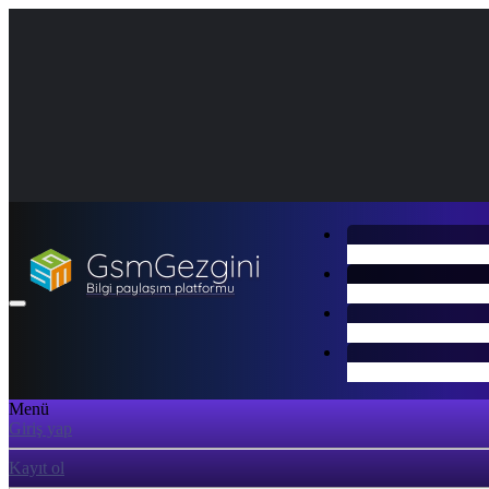
GsmGezgini
Bilgi paylaşım platformu
Menü
Giriş yap
Kayıt ol