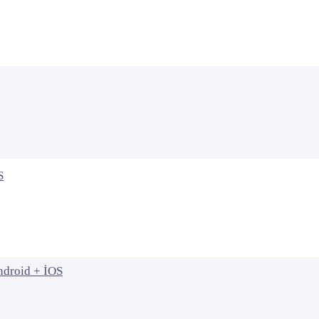
S
ndroid + İOS