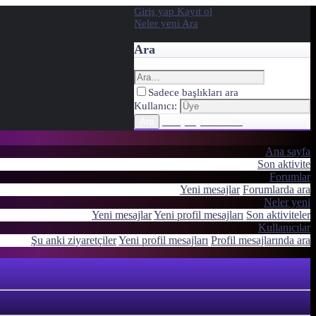
Giriş yap
Kayıt ol
Neler yeni
Ara
Ara
Sadece başlıkları ara
Kullanıcı:
Gelişmiş Arama…
Ara
Ana sayfa
Son aktivite
Forumlar
Yeni mesajlar
Forumlarda ara
Neler yeni
Yeni mesajlar
Yeni profil mesajları
Son aktiviteler
Kullanıcılar
Şu anki ziyaretçiler
Yeni profil mesajları
Profil mesajlarında ara