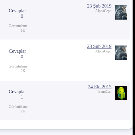
23 Şub 2019
Cevaplar
AlphaCeph
0
Görüntüleme
1K
23 Şub 2019
Cevaplar
AlphaCeph
0
Görüntüleme
2K
24 Eki 2015
Cevaplar
TeknoCan
1
Görüntüleme
2K