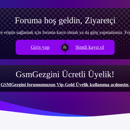
Foruma hoş geldin, Ziyaretçi
e erişim sağlamak için foruma kayıt olmalı ya da giriş yapmalısınız. 
Giriş yap
Şimdi kayıt ol
GsmGezgini Ücretli Üyelik!
GSMGezgini forumumuzun Vip-Gold Üyelik kullanıma açılmıştır.