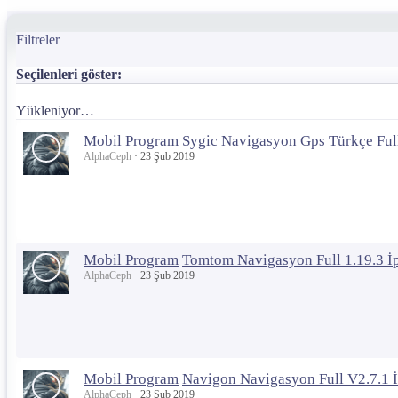
Filtreler
Seçilenleri göster:
Yükleniyor…
Mobil Program
Sygic Navigasyon Gps Türkçe Full
AlphaCeph
23 Şub 2019
Mobil Program
Tomtom Navigasyon Full 1.19.3 İ
AlphaCeph
23 Şub 2019
Mobil Program
Navigon Navigasyon Full V2.7.1 
AlphaCeph
23 Şub 2019