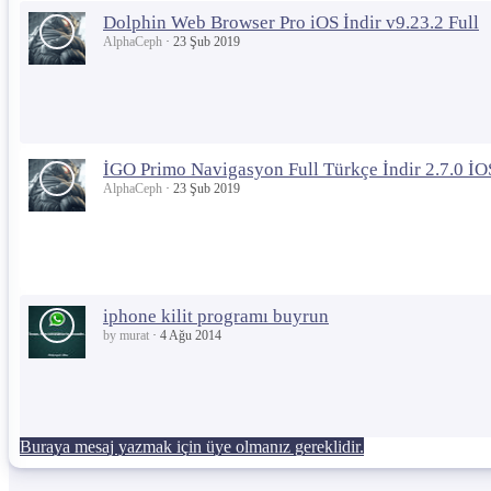
Dolphin Web Browser Pro iOS İndir v9.23.2 Full
AlphaCeph
23 Şub 2019
İGO Primo Navigasyon Full Türkçe İndir 2.7.0 
AlphaCeph
23 Şub 2019
iphone kilit programı buyrun
by murat
4 Ağu 2014
Buraya mesaj yazmak için üye olmanız gereklidir.