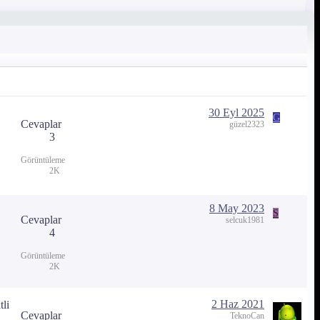
30 Eyl 2025
G
Cevaplar
güzel2323
3
Görüntüleme
2K
8 May 2023
S
Cevaplar
selcuk1981
4
Görüntüleme
2K
2 Haz 2021
tli
Cevaplar
TeknoCan