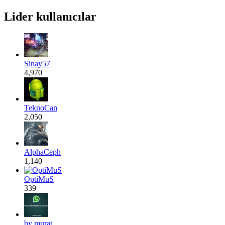
Lider kullanıcılar
Sinay57
4,970
TeknoCan
2,050
AlphaCeph
1,140
OptiMuS
339
by murat