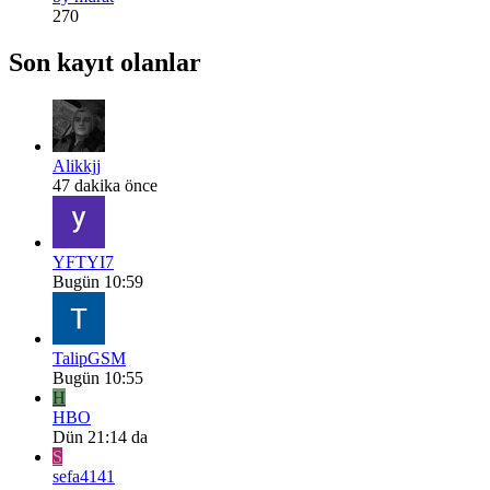
270
Son kayıt olanlar
Alikkjj
47 dakika önce
YFTYI7
Bugün 10:59
TalipGSM
Bugün 10:55
H
HBO
Dün 21:14 da
S
sefa4141