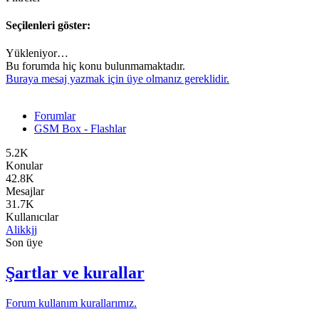
Seçilenleri göster:
Yükleniyor…
Bu forumda hiç konu bulunmamaktadır.
Buraya mesaj yazmak için üye olmanız gereklidir.
Forumlar
GSM Box - Flashlar
5.2K
Konular
42.8K
Mesajlar
31.7K
Kullanıcılar
Alikkjj
Son üye
Şartlar ve kurallar
Forum kullanım kurallarımız.