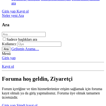
ara
Giriş yap
Kayıt ol
Neler yeni
Ara
Ara
Sadece başlıkları ara
Kullanıcı:
Gelişmiş Arama…
Ara
Menü
Giriş yap
Kayıt ol
Foruma hoş geldin, Ziyaretçi
Forum içeriğine ve tüm hizmetlerimize erişim sağlamak için foruma
kayıt olmalı ya da giriş yapmalısınız. Foruma üye olmak tamamen
ücretsizdir.
Giriş yap
Şimdi kayıt ol