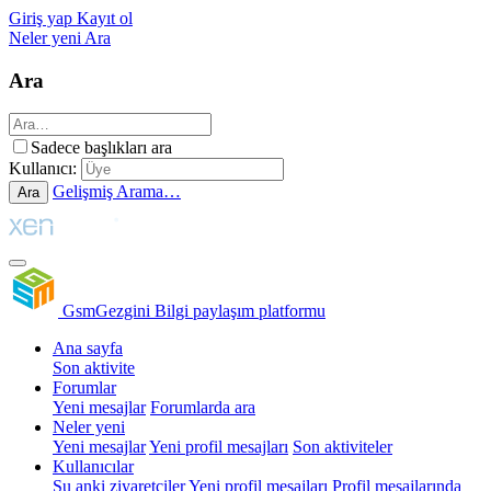
Giriş yap
Kayıt ol
Neler yeni
Ara
Ara
Sadece başlıkları ara
Kullanıcı:
Gelişmiş Arama…
Ara
GsmGezgini
Bilgi paylaşım platformu
Ana sayfa
Son aktivite
Forumlar
Yeni mesajlar
Forumlarda ara
Neler yeni
Yeni mesajlar
Yeni profil mesajları
Son aktiviteler
Kullanıcılar
Şu anki ziyaretçiler
Yeni profil mesajları
Profil mesajlarında