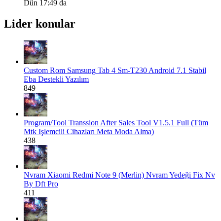
Dün 17:49 da
Lider konular
Custom Rom
Samsung Tab 4 Sm-T230 Android 7.1 Stabil
Eba Destekli Yazılım
849
Program/Tool
Transsion After Sales Tool V1.5.1 Full (Tüm
Mtk Işlemcili Cihazları Meta Moda Alma)
438
Nvram
Xiaomi Redmi Note 9 (Merlin) Nvram Yedeği Fix Nv
By Dft Pro
411