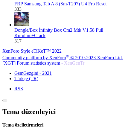
FRP
Samsung Tab A 8 (Sm-T297) U4 Frp Reset
333
Dongle/Box
İnfinity Box Cm2 Mtk V1.58 Full
Kurulum+Crack
317
XenForo Style eTiKeT™ 2022
®
Community platform by XenForo
© 2010-2023 XenForo Ltd.
[XGT] Forum statistics system
- XenGenTr
GsmGezgini - 2021
Türkçe (TR)
RSS
Tema düzenleyici
Tema özelletirmeleri