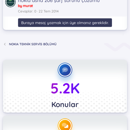
nokıa asha 206 şarj sorunu çözümü
by murat
Cevaplar
0
22 Tem 2014
Buraya mesaj yazmak için üye olmanız gereklidir.
NOKIA TEKNİK SERVİS BÖLÜMÜ
5.2K
Konular