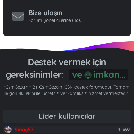
Bize ulaşın
Forum yöneticilerine ulaş.
Destek vermek için
gereksinimler:
Gönül...
"GsmGezgini" Bir GsmGezgini GSM destek forumudur. Tamami
ile gönüllü ekibi ile 'ücretsiz' ve 'karşılıksız' hizmet vermektedir !
Lider kullanıcılar
Sinay57
4,969