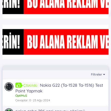
Filtreler
Nokia G22 (Ta-1528 Ta-1516) Test
Çözüldü
Point Yapmak
OptiMuS
Cevaplar
0
23 Ağu 2024