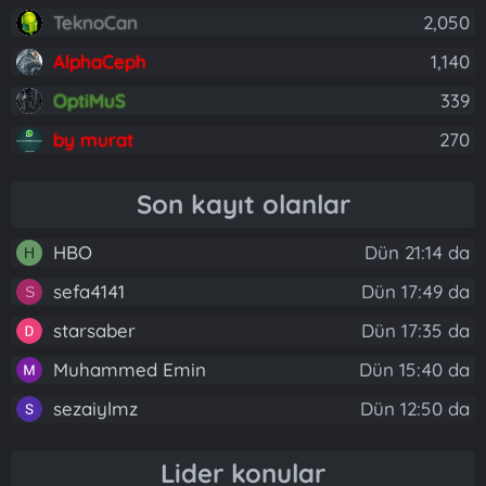
TeknoCan
2,050
AlphaCeph
1,140
OptiMuS
339
by murat
270
Son kayıt olanlar
HBO
Dün 21:14 da
H
sefa4141
Dün 17:49 da
S
starsaber
Dün 17:35 da
Muhammed Emin
Dün 15:40 da
sezaiylmz
Dün 12:50 da
Lider konular