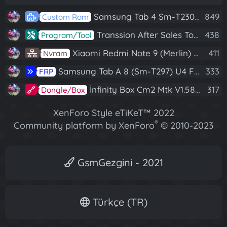
Samsung Tab 4 Sm-T230 Android 7.1 Stabil Eba Destekli Yazılım
849
Custom Rom
Transsion After Sales Tool V1.5.1 Full (Tüm Mtk Işlemcili Cihazları Meta Moda Alma)
438
Program/Tool
Xiaomi Redmi Note 9 (Merlin) Nvram Yedeği Fix Nv By Dft Pro
411
Nvram
Samsung Tab A 8 (Sm-T297) U4 Frp Reset
333
FRP
İnfinity Box Cm2 Mtk V1.58 Full Kurulum+Crack
317
Dongle/Box
XenForo Style eTiKeT™ 2022
®
Community platform by XenForo
© 2010-2023
XenForo Ltd.
[XGT] Forum statistics system
- XenGenTr
GsmGezgini - 2021
Türkçe (TR)