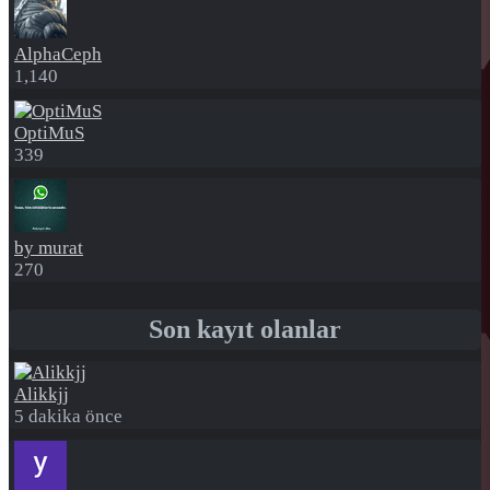
AlphaCeph
1,140
OptiMuS
339
by murat
270
Son kayıt olanlar
Alikkjj
5 dakika önce