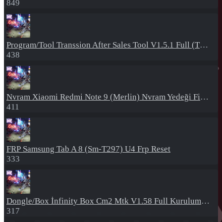
849
Program/Tool
Transsion After Sales Tool V1.5.1 Full (Tüm Mtk Işlemcili Cihazları Meta Moda Alma)
438
Nvram
Xiaomi Redmi Note 9 (Merlin) Nvram Yedeği Fix Nv By Dft Pro
411
FRP
Samsung Tab A 8 (Sm-T297) U4 Frp Reset
333
Dongle/Box
İnfinity Box Cm2 Mtk V1.58 Full Kurulum+Crack
317