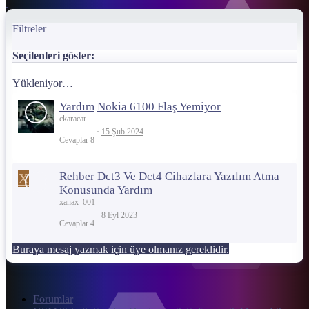
Filtreler
Seçilenleri göster:
Yükleniyor…
Yardım
Nokia 6100 Flaş Yemiyor
ckaracar
15 Şub 2024
Cevaplar
8
X
Rehber
Dct3 Ve Dct4 Cihazlara Yazılım Atma
Konusunda Yardım
xanax_001
8 Eyl 2023
Cevaplar
4
Buraya mesaj yazmak için üye olmanız gereklidir.
Forumlar