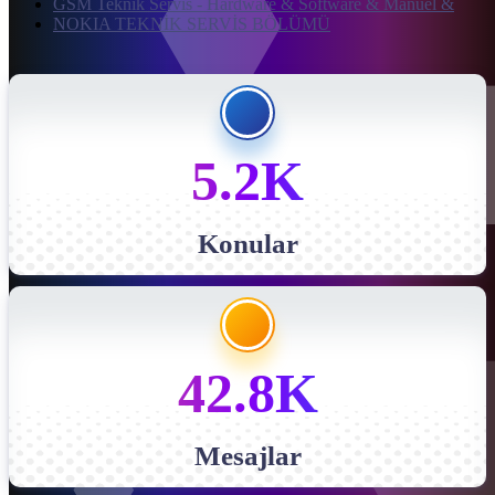
GSM Teknik Servis - Hardware & Software & Manuel &
NOKIA TEKNİK SERVİS BÖLÜMÜ
5.2K
Konular
42.8K
Mesajlar