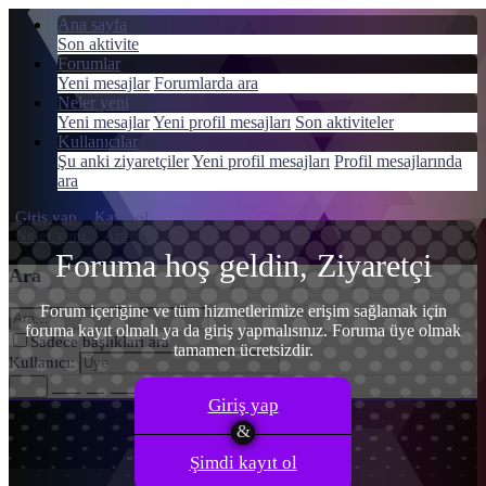
Ana sayfa
Son aktivite
Forumlar
Yeni mesajlar
Forumlarda ara
Neler yeni
Menü
Yeni mesajlar
Yeni profil mesajları
Son aktiviteler
Giriş yap
Kullanıcılar
Şu anki ziyaretçiler
Yeni profil mesajları
Profil mesajlarında
Kayıt ol
ara
Giriş yap
Kayıt ol
Neler yeni
Ara
Foruma hoş geldin, Ziyaretçi
Ara
Forum içeriğine ve tüm hizmetlerimize erişim sağlamak için
foruma kayıt olmalı ya da giriş yapmalısınız. Foruma üye olmak
Sadece başlıkları ara
tamamen ücretsizdir.
Kullanıcı:
Gelişmiş Arama…
Ara
Giriş yap
Şimdi kayıt ol