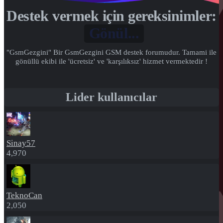
Destek vermek için gereksinimler:
Gönül...
"GsmGezgini" Bir GsmGezgini GSM destek forumudur. Tamami ile
gönüllü ekibi ile 'ücretsiz' ve 'karşılıksız' hizmet vermektedir !
Lider kullanıcılar
Sinay57
4,970
TeknoCan
2,050