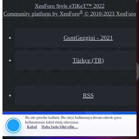
XenForo Style eTiKeT™ 2022
®
Community platform by XenForo
© 2010-2023 XenForo
Ltd.
[XGT] Forum statistics system
- XenGenTr
GsmGezgini - 2021
Türkçe (TR)
RSS
Bu site çerezler kullanır. Bu siteyi kullanmaya devam ederek çerez
kullanımımızı kabul etmiş olursunuz.
Kabul
Daha fazla bilgi edin…