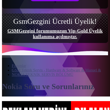
GsmGezgini Ücretli Üyelik!
GSMGezgini forumumuzun Vip-Gold Üyelik
kullanıma açılmıştır.
Forumlar
GSM Teknik Servis - Hardware & Software & Manuel &
NOKIA TEKNİK SERVİS BÖLÜMÜ
Nokia Soru ve Sorunlarınız