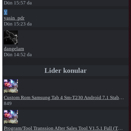
Dün 15:57 da
Y
yasin_pdr
Dün 15:23 da
dangelam
Dün 14:52 da
Lider konular
Custom Rom
Samsung Tab 4 Sm-T230 Android 7.1 Stabil Eba Destekli Yazılım
849
Program/Tool
Transsion After Sales Tool V1.5.1 Full (Tüm Mtk Işlemcili Cihazları Meta Moda Alma)