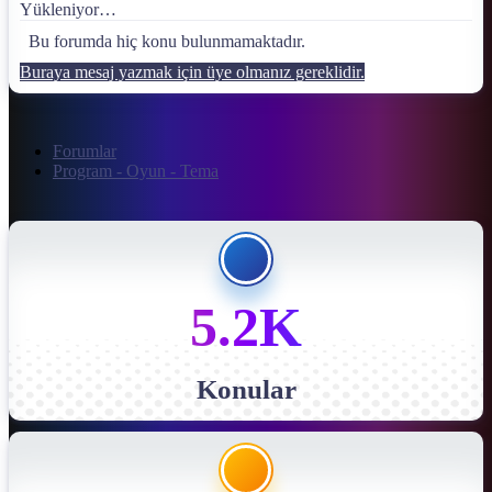
Yükleniyor…
Bu forumda hiç konu bulunmamaktadır.
Buraya mesaj yazmak için üye olmanız gereklidir.
Forumlar
Program - Oyun - Tema
5.2K
Konular