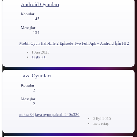
Android Oyunları
Konular
145
Mesajlar
154
Mobil Oyun
Half-Li̇fe 2 Epi̇sode Two Full Apk – Androi̇d İçi̇n Hl 2
1 Ara 2025
TeşkilaT
Java Oyunları
Konular
2
Mesajlar
2
nokıa 34 java oyun pakedi 240x320
6 Eyl 2015
mert ertaş