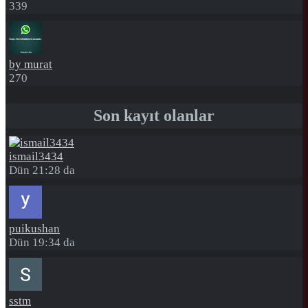
339
by murat
270
Son kayıt olanlar
ismail3434
Dün 21:28 da
puikushan
Dün 19:34 da
sstm