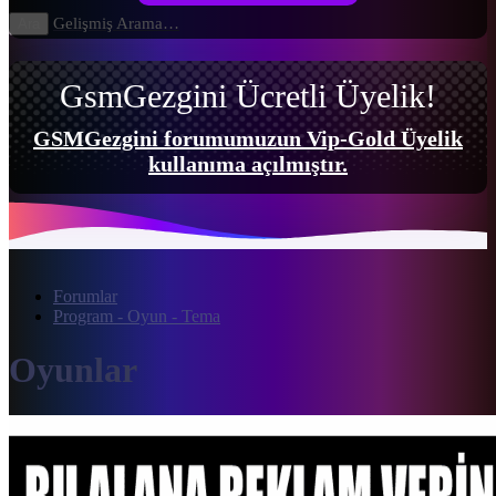
Gelişmiş Arama…
Ara
GsmGezgini Ücretli Üyelik!
GSMGezgini forumumuzun Vip-Gold Üyelik
kullanıma açılmıştır.
Forumlar
Program - Oyun - Tema
Oyunlar