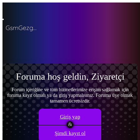
GsmGezgini
Menü
Giriş yap
Ana sayfa
Son aktivite
Kayıt ol
Forumlar
Yeni mesajlar
Forumlarda ara
Neler yeni
Yeni mesajlar
Yeni profil mesajları
Son aktiviteler
Foruma hoş geldin, Ziyaretçi
Kullanıcılar
Şu anki ziyaretçiler
Yeni profil mesajları
Profil mesajlarında
ara
Forum içeriğine ve tüm hizmetlerimize erişim sağlamak için
foruma kayıt olmalı ya da giriş yapmalısınız. Foruma üye olmak
Giriş yap
Kayıt ol
tamamen ücretsizdir.
Neler yeni
Ara
Ara
Giriş yap
Şimdi kayıt ol
Sadece başlıkları ara
Kullanıcı: