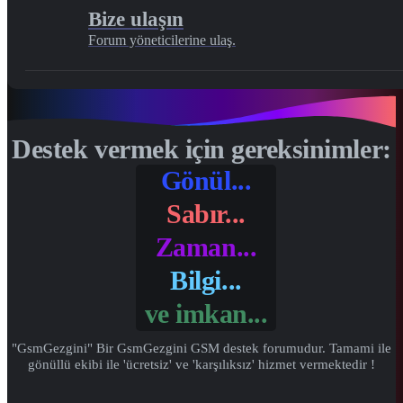
Bize ulaşın
Forum yöneticilerine ulaş.
Destek vermek için gereksinimler:
Gönül...
Sabır...
Zaman...
Bilgi...
ve
imkan...
"GsmGezgini" Bir GsmGezgini GSM destek forumudur. Tamami ile
gönüllü ekibi ile 'ücretsiz' ve 'karşılıksız' hizmet vermektedir !