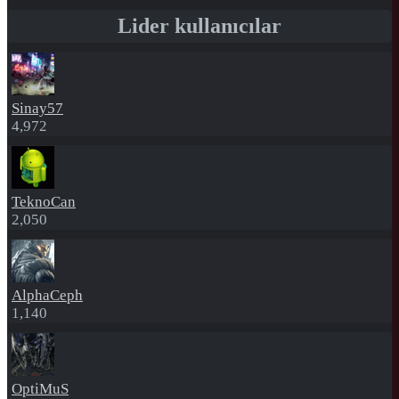
Lider kullanıcılar
Sinay57
4,972
TeknoCan
2,050
AlphaCeph
1,140
OptiMuS