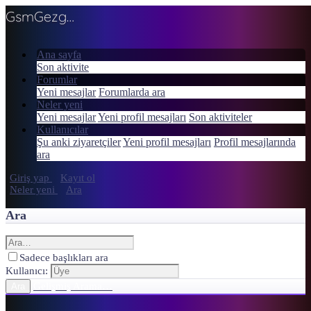
GsmGezgini
Ana sayfa
Son aktivite
Forumlar
Yeni mesajlar
Forumlarda ara
Neler yeni
Yeni mesajlar
Yeni profil mesajları
Son aktiviteler
Kullanıcılar
Şu anki ziyaretçiler
Yeni profil mesajları
Profil mesajlarında
ara
Giriş yap
Kayıt ol
Neler yeni
Ara
Ara
Sadece başlıkları ara
Kullanıcı:
Gelişmiş Arama…
Ara