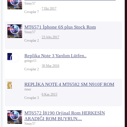
Sinay57
7 Eki 2017
Cevaplar
7
MT6571 İphone 6S plus Stock Rom
Sinay57
23 Ağu 2017
Cevaplar
2
G
Replika Note 3 Yardım Lütfen..
gringo11
30 Mar 2016
Cevaplar
2
Ö
REPLİKA NOTE 4 MT6582 SM N910F ROM
ömer
6 Kas 2015
Cevaplar
3
MT6572 İ8190 Orjinal Rom HERKESİN
ARADIĞI ROM BUYRUN....
Sinay57