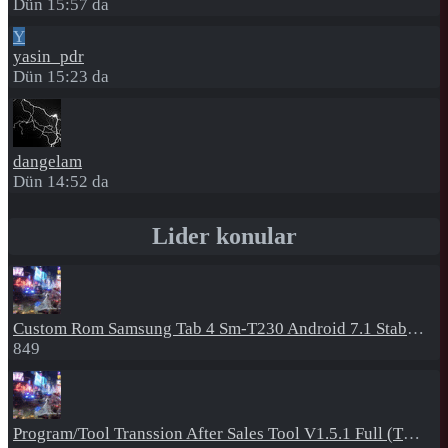
Dün 15:57 da
Y
yasin_pdr
Dün 15:23 da
dangelam
Dün 14:52 da
Lider konular
Custom Rom
Samsung Tab 4 Sm-T230 Android 7.1 Stabil Eba Destekli Yazılım
849
Program/Tool
Transsion After Sales Tool V1.5.1 Full (Tüm Mtk Işlemcili Cihazları Meta Moda Alma)