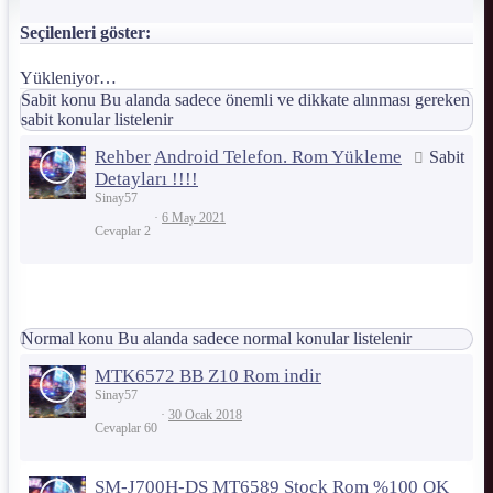
Seçilenleri göster:
Yükleniyor…
Sabit konu
Bu alanda sadece önemli ve dikkate alınması gereken
sabit konular listelenir
Rehber
Android Telefon. Rom Yükleme
Sabit
Detayları !!!!
Sinay57
6 May 2021
Cevaplar
2
Normal konu
Bu alanda sadece normal konular listelenir
MTK6572 BB Z10 Rom indir
Sinay57
30 Ocak 2018
Cevaplar
60
SM-J700H-DS MT6589 Stock Rom %100 OK