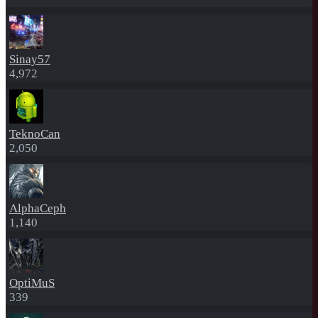
Sinay57
4,972
TeknoCan
2,050
AlphaCeph
1,140
OptiMuS
339