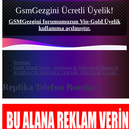
GsmGezgini Ücretli Üyelik!
GSMGezgini forumumuzun Vip-Gold Üyelik
kullanıma açılmıştır.
Forumlar
GSM Teknik Servis - Hardware & Software & Manuel &
KOREA ÇİN REPLİKA TEKNİK SERVİS BÖLÜMÜ
Replika Telefon Romları