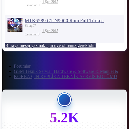
1 Şub 2015
Cevaplar
0
MTK6589 GT-N9000 Rom Full Türkçe
Sinay57
1 Şub 2015
Cevaplar
0
Buraya mesaj yazmak için üye olmanız gereklidir.
Forumlar
GSM Teknik Servis - Hardware & Software & Manuel &
KOREA ÇİN REPLİKA TEKNİK SERVİS BÖLÜMÜ
5.2K