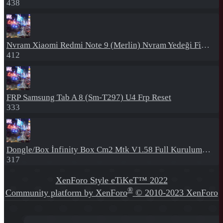
438
Nvram
Xiaomi Redmi Note 9 (Merlin) Nvram Yedeği Fix Nv By Dft Pro
412
FRP
Samsung Tab A 8 (Sm-T297) U4 Frp Reset
333
Dongle/Box
İnfinity Box Cm2 Mtk V1.58 Full Kurulum+Crack
317
XenForo Style eTiKeT™ 2022
®
Community platform by XenForo
© 2010-2023 XenForo
Ltd.
[XGT] Forum statistics system
- XenGenTr