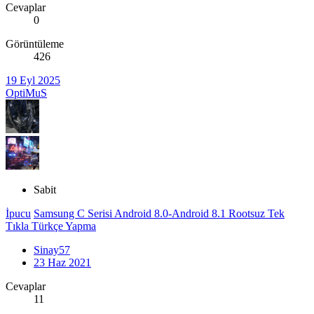
Cevaplar
0
Görüntüleme
426
19 Eyl 2025
OptiMuS
Sabit
İpucu
Samsung C Serisi Android 8.0-Android 8.1 Rootsuz Tek
Tıkla Türkçe Yapma
Sinay57
23 Haz 2021
Cevaplar
11