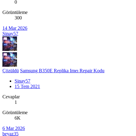
0
Görüntüleme
300
14 Mar 2026
Sinay57
Çözüldü
Samsung B350E Replika Imeı Repair Kodu
Sinay57
15 Tem 2021
Cevaplar
1
Görüntüleme
6K
6 Mar 2026
beyaz35