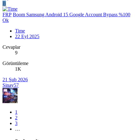
B
FRP
Boom Samsung Android 15 Google Account Bypass %100
Ok
Time
22 Eyl 2025
Cevaplar
9
Görüntüleme
1K
21 Şub 2026
Sinay57
1
2
3
…