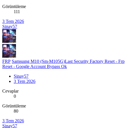
Görüntüleme
111
3 Tem 2026
Sinay57
FRP
Samsuıng M10 (Sm-M105G)Last Security Factory Reset - Frp
Reset - Google Account Bypass Ok
Sinay57
3 Tem 2026
Cevaplar
0
Görüntüleme
80
3 Tem 2026
Sinay57