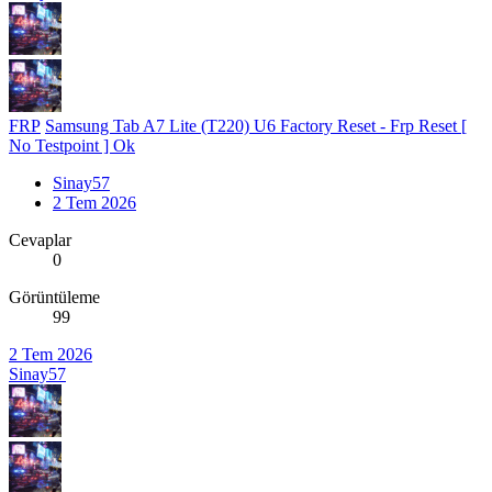
FRP
Samsung Tab A7 Lite (T220) U6 Factory Reset - Frp Reset [
No Testpoint ] Ok
Sinay57
2 Tem 2026
Cevaplar
0
Görüntüleme
99
2 Tem 2026
Sinay57