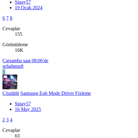
Sinay57
19 Ocak 2024
6
7
8
Cevaplar
155
Görüntüleme
16K
Çarşamba saat 08:06'de
sefadnmz8
S
Çözüldü
Samsung Eub Mode Driver Fixleme
Sinay57
16 May 2025
2
3
4
Cevaplar
63