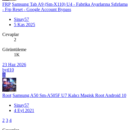
FRP
Samsung Tab A9 (Sm-X110) U4 - Fabrika Ayarlarına Sıfırlama
- Frp Reset - Google Account Bypass
Sinay57
5 Kas 2025
Cevaplar
2
Görüntüleme
1K
23 Haz 2026
bytl10
B
Root
Samsung A50 Sm-A505F U7 Kalıcı Magisk Root Android 10
Sinay57
4 Eyl 2021
2
3
4