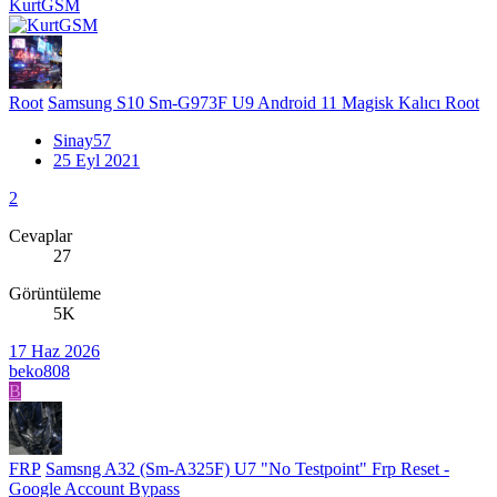
KurtGSM
Root
Samsung S10 Sm-G973F U9 Android 11 Magisk Kalıcı Root
Sinay57
25 Eyl 2021
2
Cevaplar
27
Görüntüleme
5K
17 Haz 2026
beko808
B
FRP
Samsng A32 (Sm-A325F) U7 "No Testpoint" Frp Reset -
Google Account Bypass