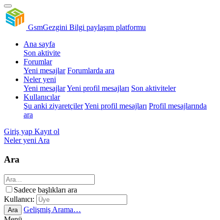
GsmGezgini
Bilgi paylaşım platformu
Ana sayfa
Son aktivite
Forumlar
Yeni mesajlar
Forumlarda ara
Neler yeni
Yeni mesajlar
Yeni profil mesajları
Son aktiviteler
Kullanıcılar
Şu anki ziyaretçiler
Yeni profil mesajları
Profil mesajlarında
ara
Giriş yap
Kayıt ol
Neler yeni
Ara
Ara
Sadece başlıkları ara
Kullanıcı:
Gelişmiş Arama…
Ara
Menü