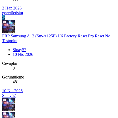
2 Haz 2026
gezeriletisim
G
FRP
Samsung A12 (Sm-A125F) U6 Factory Reset Frp Reset No
Testpoint
Sinay57
10 Nis 2026
Cevaplar
0
Görüntüleme
481
10 Nis 2026
Sinay57