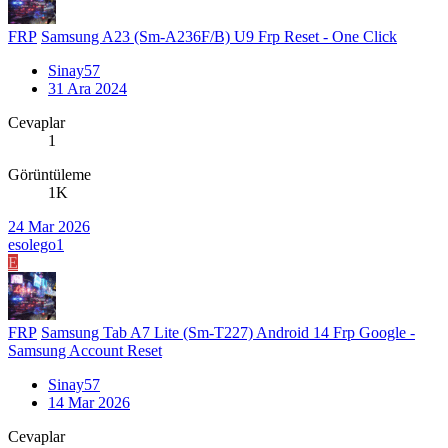
FRP
Samsung A23 (Sm-A236F/B) U9 Frp Reset - One Click
Sinay57
31 Ara 2024
Cevaplar
1
Görüntüleme
1K
24 Mar 2026
esolego1
E
FRP
Samsung Tab A7 Lite (Sm-T227) Android 14 Frp Google -
Samsung Account Reset
Sinay57
14 Mar 2026
Cevaplar