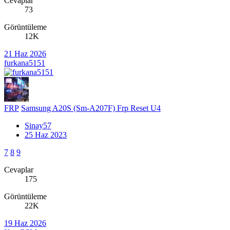
Cevaplar
73
Görüntüleme
12K
21 Haz 2026
furkana5151
FRP
Samsung A20S (Sm-A207F) Frp Reset U4
Sinay57
25 Haz 2023
7
8
9
Cevaplar
175
Görüntüleme
22K
19 Haz 2026