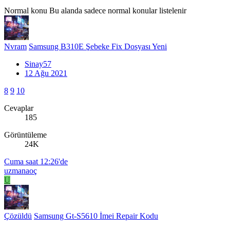
Normal konu
Bu alanda sadece normal konular listelenir
Nvram
Samsung B310E Şebeke Fix Dosyası Yeni
Sinay57
12 Ağu 2021
8
9
10
Cevaplar
185
Görüntüleme
24K
Cuma saat 12:26'de
uzmanaoç
U
Çözüldü
Samsung Gt-S5610 İmei Repair Kodu