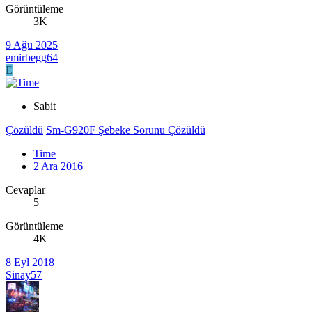
Görüntüleme
3K
9 Ağu 2025
emirbegg64
E
Sabit
Çözüldü
Sm-G920F Şebeke Sorunu Çözüldü
Time
2 Ara 2016
Cevaplar
5
Görüntüleme
4K
8 Eyl 2018
Sinay57