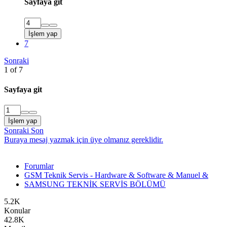
Sayfaya git
İşlem yap
7
Sonraki
1 of 7
Sayfaya git
İşlem yap
Sonraki
Son
Buraya mesaj yazmak için üye olmanız gereklidir.
Forumlar
GSM Teknik Servis - Hardware & Software & Manuel &
SAMSUNG TEKNİK SERVİS BÖLÜMÜ
5.2K
Konular
42.8K