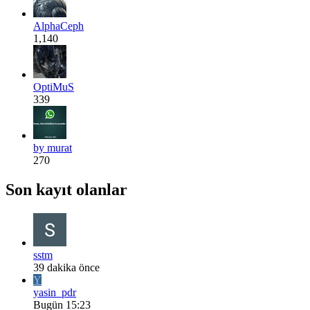
AlphaCeph
1,140
OptiMuS
339
by murat
270
Son kayıt olanlar
sstm
39 dakika önce
Y
yasin_pdr
Bugün 15:23