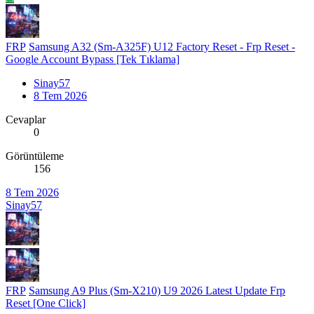
FRP
Samsung A32 (Sm-A325F) U12 Factory Reset - Frp Reset -
Google Account Bypass [Tek Tıklama]
Sinay57
8 Tem 2026
Cevaplar
0
Görüntüleme
156
8 Tem 2026
Sinay57
FRP
Samsung A9 Plus (Sm-X210) U9 2026 Latest Update Frp
Reset [One Click]