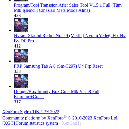
Program/Tool
Transsion After Sales Tool V1.5.1 Full (Tüm
Mtk Işlemcili Cihazları Meta Moda Alma)
438
Nvram
Xiaomi Redmi Note 9 (Merlin) Nvram Yedeği Fix Nv
By Dft Pro
412
FRP
Samsung Tab A 8 (Sm-T297) U4 Frp Reset
333
Dongle/Box
İnfinity Box Cm2 Mtk V1.58 Full
Kurulum+Crack
317
XenForo Style eTiKeT™ 2022
®
Community platform by XenForo
© 2010-2023 XenForo Ltd.
[XGT] Forum statistics system
- XenGenTr