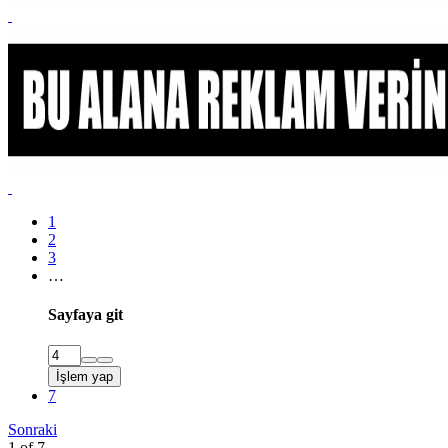
1
2
3
…
Sayfaya git
İşlem yap
7
Sonraki
1 of 7