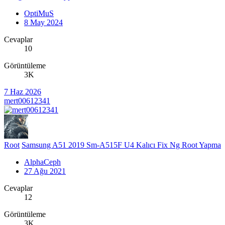
OptiMuS
8 May 2024
Cevaplar
10
Görüntüleme
3K
7 Haz 2026
mert00612341
Root
Samsung A51 2019 Sm-A515F U4 Kalıcı Fix Ng Root Yapma
AlphaCeph
27 Ağu 2021
Cevaplar
12
Görüntüleme
3K