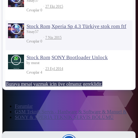
Sinay57
27 Eki 2015
Cevaplar
0
Stock Rom
Xperia Sp 4.3 Türkiye stok rom ftf
Sinay57
7 Nis 2015
Cevaplar
0
Stock Rom
SONY Bootloader Unlock
by murat
23 Eyl 2014
Cevaplar
4
Buraya mesaj yazmak için üye olmanız gereklidir.
Forumlar
GSM Teknik Servis - Hardware & Software & Manuel &
SONY & XPERİA TEKNİK SERVİS BÖLÜMÜ