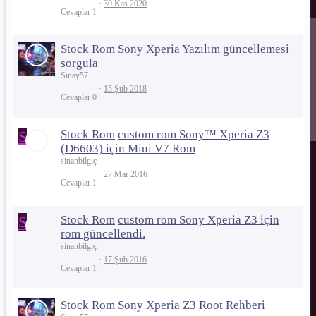
30 Kas 2020
Cevaplar
1
Stock Rom
Sony Xperia Yazılım güncellemesi
sorgula
Sinay57
15 Şub 2018
Cevaplar
0
S
Stock Rom
custom rom Sony™ Xperia Z3
(D6603) için Miui V7 Rom
sinanbilgiç
27 Mar 2016
Cevaplar
1
S
Stock Rom
custom rom Sony Xperia Z3 için
rom güncellendi.
sinanbilgiç
17 Şub 2016
Cevaplar
1
Stock Rom
Sony Xperia Z3 Root Rehberi