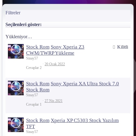
Filtreler
Seçilenleri göster:
Yükleniyor…
Stock Rom
Sony Xperia Z3
Kilitli
CWM/TWRP Yükleme
Sinay57
20 Ocak 2022
Cevaplar
2
Stock Rom
Sony Xperia XA Ultra Stock 7.0
Stock Rom
Sinay57
27 Nis 2021
Cevaplar
1
Stock Rom
Xperia XP C5303 Stock Yazılım
TFT
Sinay57