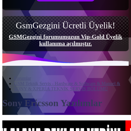
GsmGezgini Ücretli Üyelik!
GSMGezgini forumumuzun Vip-Gold Üyelik
kullanıma açılmıştır.
Forumlar
GSM Teknik Servis - Hardware & Software & Manuel &
SONY & XPERİA TEKNİK SERVİS BÖLÜMÜ
Sony Ericsson Yazılımlar