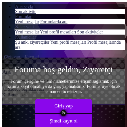
Ana sayfa
Son aktivite
Forumlar
Yeni mesajlar
Forumlarda ara
Neler yeni
Menü
Yeni mesajlar
Yeni profil mesajları
Son aktiviteler
Giriş yap
Kullanıcılar
Şu anki ziyaretçiler
Yeni profil mesajları
Profil mesajlarında
Kayıt ol
ara
Giriş yap
Kayıt ol
Neler yeni
Ara
Foruma hoş geldin, Ziyaretçi
Ara
Forum içeriğine ve tüm hizmetlerimize erişim sağlamak için
foruma kayıt olmalı ya da giriş yapmalısınız. Foruma üye olmak
Sadece başlıkları ara
tamamen ücretsizdir.
Kullanıcı:
Gelişmiş Arama…
Ara
Giriş yap
Şimdi kayıt ol