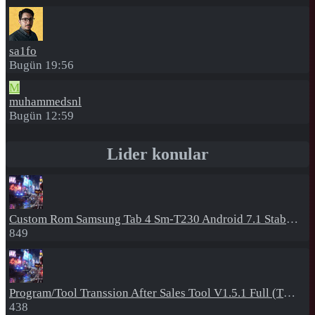
sa1fo
Bugün 19:56
M
muhammedsnl
Bugün 12:59
Lider konular
Custom Rom
Samsung Tab 4 Sm-T230 Android 7.1 Stabil Eba Destekli Yazılım
849
Program/Tool
Transsion After Sales Tool V1.5.1 Full (Tüm Mtk Işlemcili Cihazları Meta Moda Alma)
438