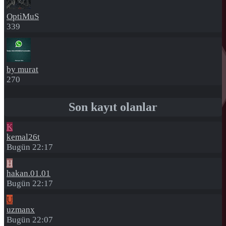
OptiMuS
339
by murat
270
Son kayıt olanlar
K
kemal26t
Bugün 22:17
H
hakan.01.01
Bugün 22:17
U
uzmanx
Bugün 22:07