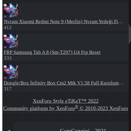
Nvram
Xiaomi Redmi Note 9 (Merlin) Nvram Yedeği Fix Nv By Dft Pro
412
FRP
Samsung Tab A 8 (Sm-T297) U4 Frp Reset
333
Dongle/Box
İnfinity Box Cm2 Mtk V1.58 Full Kurulum+Crack
317
XenForo Style eTiKeT™ 2022
®
Community platform by XenForo
© 2010-2023 XenForo
Ltd.
[XGT] Forum statistics system
- XenGenTr
GsmGezgini - 2021