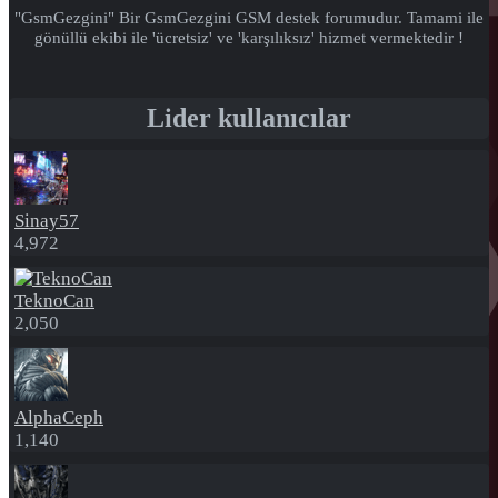
"GsmGezgini" Bir GsmGezgini GSM destek forumudur. Tamami ile
gönüllü ekibi ile 'ücretsiz' ve 'karşılıksız' hizmet vermektedir !
Lider kullanıcılar
Sinay57
4,972
TeknoCan
2,050
AlphaCeph
1,140