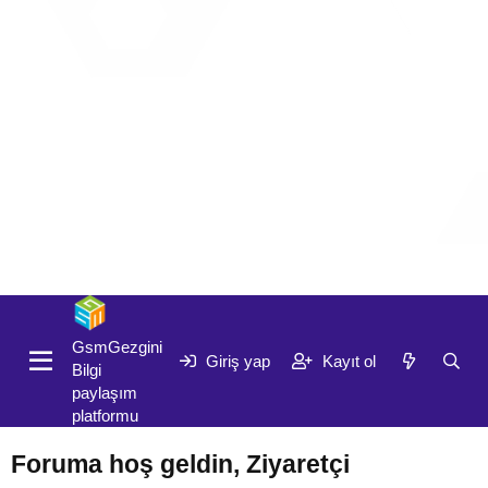
Giriş yap
Kayıt ol
GsmGezgini
Giriş yap
Kayıt ol
Bilgi
paylaşım
platformu
Foruma hoş geldin, Ziyaretçi