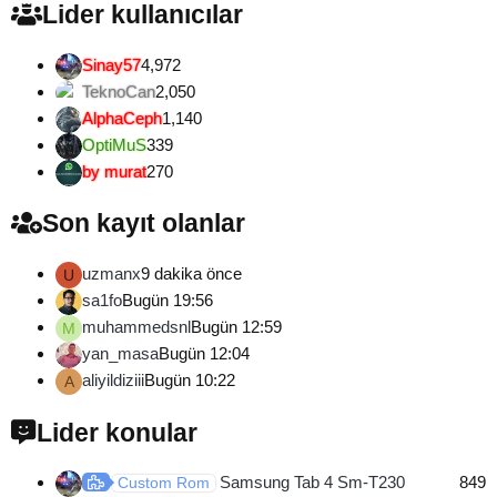
Lider kullanıcılar
Sinay57
4,972
TeknoCan
2,050
AlphaCeph
1,140
OptiMuS
339
by murat
270
Son kayıt olanlar
uzmanx
9 dakika önce
U
sa1fo
Bugün 19:56
muhammedsnl
Bugün 12:59
M
yan_masa
Bugün 12:04
aliyildiziii
Bugün 10:22
A
Lider konular
Samsung Tab 4 Sm-T230
849
Custom Rom