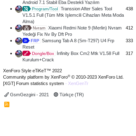
Android 7.1 Stabil Eba Destekli Yazılım
Transsion After Sales Tool
438
Program/Tool
V1.5.1 Full (Tüm Mtk Işlemcili Cihazları Meta Moda
Alma)
Xiaomi Redmi Note 9 (Merlin) Nvram
412
Nvram
Yedeği Fix Nv By Dft Pro
Samsung Tab A 8 (Sm-T297) U4 Frp
333
FRP
Reset
İnfinity Box Cm2 Mtk V1.58 Full
317
Dongle/Box
Kurulum+Crack
XenForo Style eTiKeT™ 2022
®
Community platform by XenForo
© 2010-2023 XenForo Ltd.
[XGT] Forum statistics system
- XenGenTr
GsmGezgini - 2021
Türkçe (TR)
R
S
S