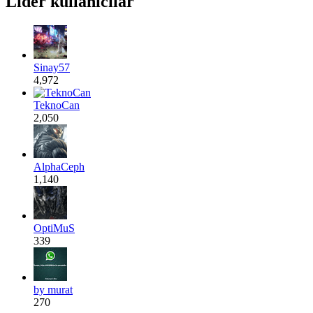
Lider kullanıcılar
Sinay57
4,972
TeknoCan
2,050
AlphaCeph
1,140
OptiMuS
339
by murat
270