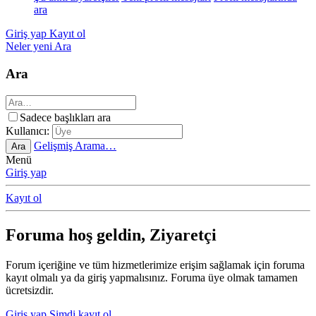
ara
Giriş yap
Kayıt ol
Neler yeni
Ara
Ara
Sadece başlıkları ara
Kullanıcı:
Gelişmiş Arama…
Ara
Menü
Giriş yap
Kayıt ol
Foruma hoş geldin, Ziyaretçi
Forum içeriğine ve tüm hizmetlerimize erişim sağlamak için foruma
kayıt olmalı ya da giriş yapmalısınız. Foruma üye olmak tamamen
ücretsizdir.
Giriş yap
Şimdi kayıt ol