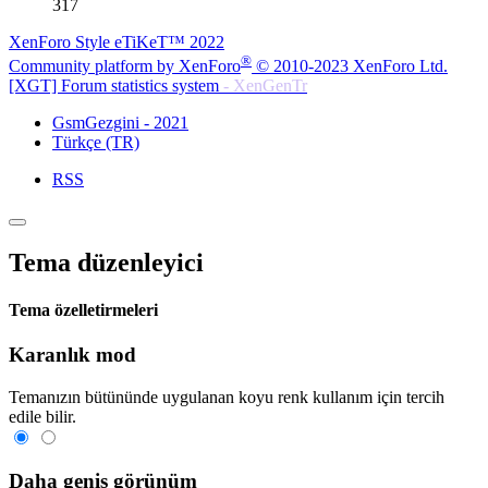
317
XenForo Style eTiKeT™ 2022
®
Community platform by XenForo
© 2010-2023 XenForo Ltd.
[XGT] Forum statistics system
- XenGenTr
GsmGezgini - 2021
Türkçe (TR)
RSS
Tema düzenleyici
Tema özelletirmeleri
Karanlık mod
Temanızın bütününde uygulanan koyu renk kullanım için tercih
edile bilir.
Daha geniş görünüm