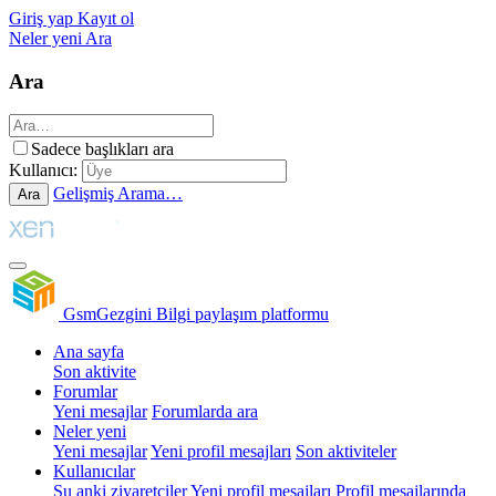
Giriş yap
Kayıt ol
Neler yeni
Ara
Ara
Sadece başlıkları ara
Kullanıcı:
Gelişmiş Arama…
Ara
GsmGezgini
Bilgi paylaşım platformu
Ana sayfa
Son aktivite
Forumlar
Yeni mesajlar
Forumlarda ara
Neler yeni
Yeni mesajlar
Yeni profil mesajları
Son aktiviteler
Kullanıcılar
Şu anki ziyaretçiler
Yeni profil mesajları
Profil mesajlarında