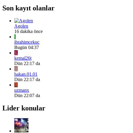
Son kayıt olanlar
Agolen
16 dakika önce
I
ibrahimcekuc
Bugün 04:37
K
kemal26t
Dün 22:17 da
H
hakan.01.01
Dün 22:17 da
U
uzmanx
Dün 22:07 da
Lider konular