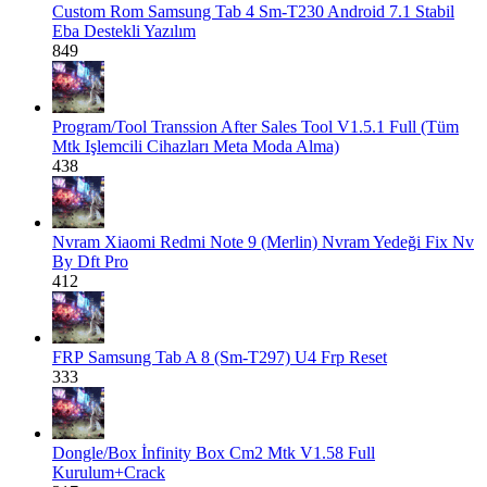
Custom Rom
Samsung Tab 4 Sm-T230 Android 7.1 Stabil
Eba Destekli Yazılım
849
Program/Tool
Transsion After Sales Tool V1.5.1 Full (Tüm
Mtk Işlemcili Cihazları Meta Moda Alma)
438
Nvram
Xiaomi Redmi Note 9 (Merlin) Nvram Yedeği Fix Nv
By Dft Pro
412
FRP
Samsung Tab A 8 (Sm-T297) U4 Frp Reset
333
Dongle/Box
İnfinity Box Cm2 Mtk V1.58 Full
Kurulum+Crack