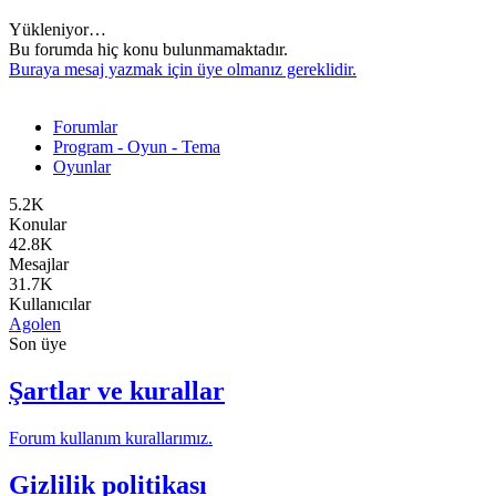
Yükleniyor…
Bu forumda hiç konu bulunmamaktadır.
Buraya mesaj yazmak için üye olmanız gereklidir.
Forumlar
Program - Oyun - Tema
Oyunlar
5.2K
Konular
42.8K
Mesajlar
31.7K
Kullanıcılar
Agolen
Son üye
Şartlar ve kurallar
Forum kullanım kurallarımız.
Gizlilik politikası