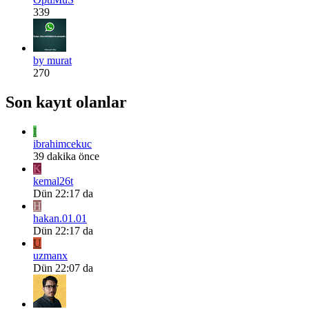
339
by murat
270
Son kayıt olanlar
I
ibrahimcekuc
39 dakika önce
K
kemal26t
Dün 22:17 da
H
hakan.01.01
Dün 22:17 da
U
uzmanx
Dün 22:07 da