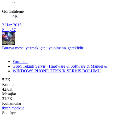
0
Görüntüleme
4K
3 Haz 2015
Sinay57
Buraya mesaj yazmak için üye olmanız gereklidir.
Forumlar
GSM Teknik Servis - Hardware & Software & Manuel &
WİNDOWS PHONE TEKNİK SERVİS BÖLÜMÜ
5.2K
Konular
42.8K
Mesajlar
31.7K
Kullanıcılar
ibrahimcekuc
Son üye