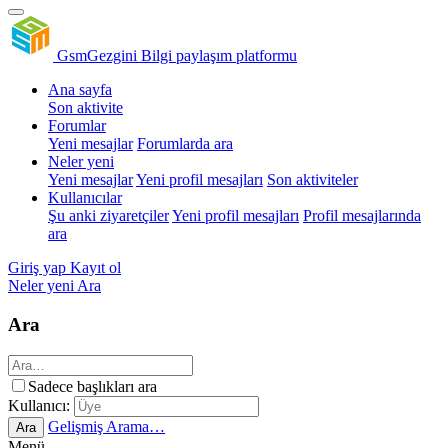
GsmGezgini
Bilgi paylaşım platformu
Ana sayfa
Son aktivite
Forumlar
Yeni mesajlar
Forumlarda ara
Neler yeni
Yeni mesajlar
Yeni profil mesajları
Son aktiviteler
Kullanıcılar
Şu anki ziyaretçiler
Yeni profil mesajları
Profil mesajlarında
ara
Giriş yap
Kayıt ol
Neler yeni
Ara
Ara
Sadece başlıkları ara
Kullanıcı:
Gelişmiş Arama…
Ara
Menü