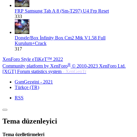
FRP
Samsung Tab A 8 (Sm-T297) U4 Frp Reset
333
Dongle/Box
İnfinity Box Cm2 Mtk V1.58 Full
Kurulum+Crack
317
XenForo Style eTiKeT™ 2022
®
Community platform by XenForo
© 2010-2023 XenForo Ltd.
[XGT] Forum statistics system
- XenGenTr
GsmGezgini - 2021
Türkçe (TR)
RSS
Tema düzenleyici
Tema özelletirmeleri