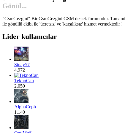
Gönül...
"GsmGezgini" Bir GsmGezgini GSM destek forumudur. Tamami
ile gönüllü ekibi ile 'ücretsiz' ve 'karşılıksız' hizmet vermektedir !
Lider kullanıcılar
Sinay57
4,972
TeknoCan
2,050
AlphaCeph
1,140
OptiMuS