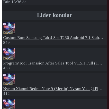
Dün 13:36 da
Lider konular
Custom Rom
Samsung Tab 4 Sm-T230 Android 7.1 Stabil Eba Destekli Yazılım
849
Program/Tool
Transsion After Sales Tool V1.5.1 Full (Tüm Mtk Işlemcili Cihazları Meta Moda Alma)
438
Nvram
Xiaomi Redmi Note 9 (Merlin) Nvram Yedeği Fix Nv By Dft Pro
412