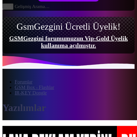
Gelişmiş Arama…
Ara
GsmGezgini Ücretli Üyelik!
GSMGezgini forumumuzun Vip-Gold Üyelik
kullanıma açılmıştır.
Forumlar
GSM Box - Flashlar
IR-KEY Dongle
Yazılımlar