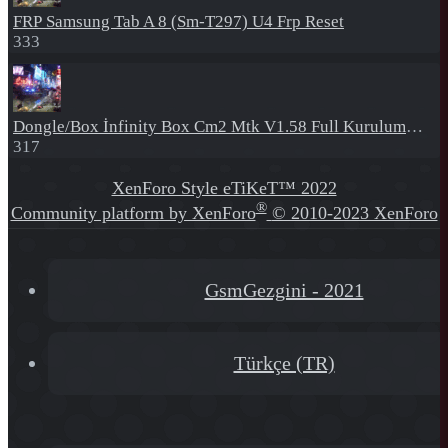
FRP
Samsung Tab A 8 (Sm-T297) U4 Frp Reset
333
Dongle/Box
İnfinity Box Cm2 Mtk V1.58 Full Kurulum+Crack
317
XenForo Style eTiKeT™ 2022
®
Community platform by XenForo
© 2010-2023 XenForo
Ltd.
[XGT] Forum statistics system
- XenGenTr
GsmGezgini - 2021
Türkçe (TR)