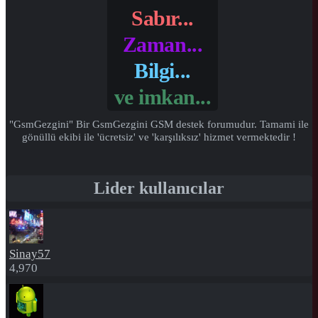
Sabır...
Zaman...
Bilgi...
ve
imkan...
"GsmGezgini" Bir GsmGezgini GSM destek forumudur. Tamami ile
gönüllü ekibi ile 'ücretsiz' ve 'karşılıksız' hizmet vermektedir !
Lider kullanıcılar
Sinay57
4,970