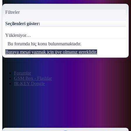
Filtreler
Seçilenleri göster:
Yükleniyor…
Bu forumda hiç konu bulunmamaktadır.
Buraya mesaj yazmak için üye olmanız gereklidir.
Forumlar
GSM Box - Flashlar
IR-KEY Dongle