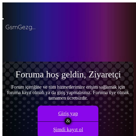
GsmGezgini
Menü
Giriş yap
Ana sayfa
Son aktivite
Kayıt ol
Forumlar
Yeni mesajlar
Forumlarda ara
Neler yeni
Yeni mesajlar
Yeni profil mesajları
Son aktiviteler
Foruma hoş geldin, Ziyaretçi
Kullanıcılar
Şu anki ziyaretçiler
Yeni profil mesajları
Profil mesajlarında
ara
Forum içeriğine ve tüm hizmetlerimize erişim sağlamak için
foruma kayıt olmalı ya da giriş yapmalısınız. Foruma üye olmak
Giriş yap
Kayıt ol
tamamen ücretsizdir.
Neler yeni
Ara
Ara
Giriş yap
Şimdi kayıt ol
Sadece başlıkları ara
Kullanıcı: