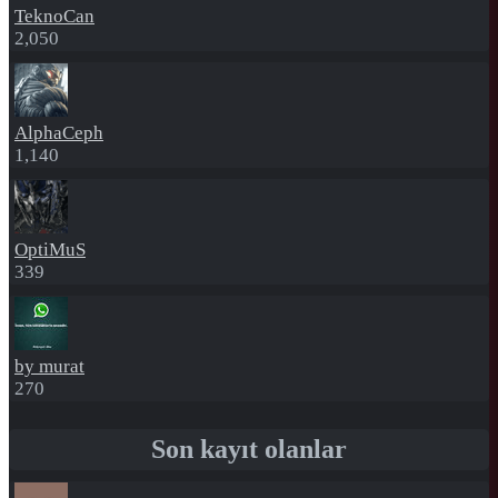
TeknoCan
2,050
AlphaCeph
1,140
OptiMuS
339
by murat
270
Son kayıt olanlar