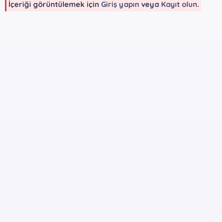
İçeriği görüntülemek için
Giriş yapın
veya
Kayıt olun
.
MT6785

MT6799

MT6873

MT8127

MT8163

MT8173

MT8695