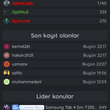
AlphaCeph
1,140
OptiMuS
339
by murat
270
Son kayıt olanlar
kemal26t
Bugün 22:17
K
hakan.01.01
Bugün 22:17
H
uzmanx
Bugün 22:07
U
sa1fo
Bugün 19:56
muhammedsnl
Bugün 12:59
M
Lider konular
Samsung Tab 4 Sm-T230 Android 7.1 Stabil Eba Destekli Yazılım
849
Custom Rom