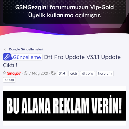
GSMGezgini forumumuzun Vip-Gold
Üyelik kullanıma açılmıştır.
Dongle Güncellemeleri
Dft Pro Update V3.1.1 Update
Güncelleme
Çıktı !
K
B
E
Sinay57
7 May 2021
3.1.4
çıktı
dft pro
kurulum
o
a
t
setup
n
ş
i
b
l
k
u
a
e
y
n
t
u
g
l
b
ı
e
a
ç
r
ş
t
l
a