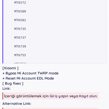
MT6572

MT6580

MT6582

MT6735

MT6737

MT6739

MT6755

MT6757

[Xiaomi ]
+ Bypas Mi Account TWRP mode
MT6761

+ Reset Mi Account EDL Mode
MT6763

[ Bug fixes ]
Link:
MT6765

İçeriği görüntülemek için
Giriş yapın
veya
Kayıt olun
.
MT6768

Alternative Link:
MT6771
