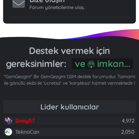
Forum yöneticilerine ulaş.
Destek vermek için
gereksinimler:
"GsmGezgini" Bir GsmGezgini GSM destek forumudur. Tamami
ile gönüllü ekibi ile 'ücretsiz' ve 'karşılıksız' hizmet vermektedir !
Lider kullanıcılar
Sinay57
4,972
TeknoCan
2,050