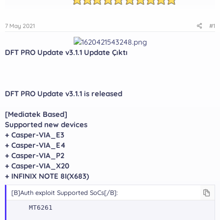
7 May 2021
#1
DFT PRO Update v3.1.1 Update Çıktı
DFT PRO Update v3.1.1 is released
[Mediatek Based]
Supported new devices
+ Casper-VIA_E3
+ Casper-VIA_E4
+ Casper-VIA_P2
+ Casper-VIA_X20
+ INFINIX NOTE 8I(X683)
[B]Auth exploit Supported SoCs[/B]:
MT6261
