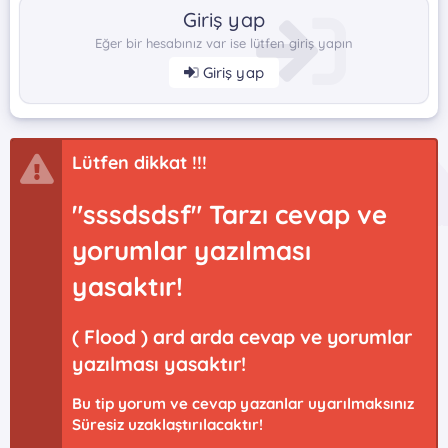
Giriş yap
Eğer bir hesabınız var ise lütfen giriş yapın
Giriş yap
Lütfen dikkat !!!
"sssdsdsf" Tarzı cevap ve
yorumlar yazılması
yasaktır!
( Flood ) ard arda cevap ve yorumlar
yazılması yasaktır!
Bu tip yorum ve cevap yazanlar uyarılmaksınız
Süresiz uzaklaştırılacaktır!