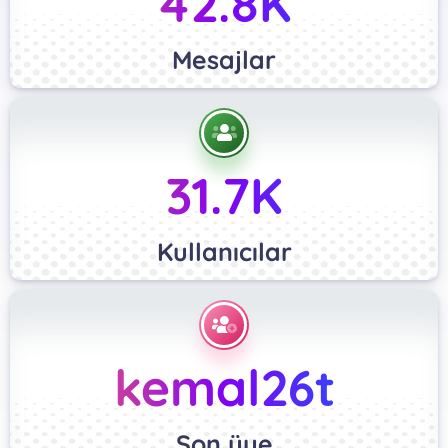
42.8K
Mesajlar
31.7K
Kullanıcılar
kemal26t
Son üye