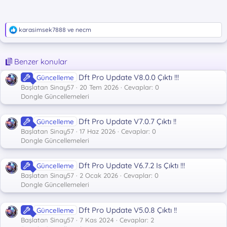
T
karasimsek7888
ve
necm
e
p
k
Benzer konular
i
l
Dft Pro Update V8.0.0 Çıktı !!!
Güncelleme
e
r
Başlatan Sinay57
20 Tem 2026
Cevaplar: 0
:
Dongle Güncellemeleri
Dft Pro Update V7.0.7 Çıktı !!
Güncelleme
Başlatan Sinay57
17 Haz 2026
Cevaplar: 0
Dongle Güncellemeleri
Dft Pro Update V6.7.2 Is Çıktı !!!
Güncelleme
Başlatan Sinay57
2 Ocak 2026
Cevaplar: 0
Dongle Güncellemeleri
Dft Pro Update V5.0.8 Çıktı !!
Güncelleme
Başlatan Sinay57
7 Kas 2024
Cevaplar: 2