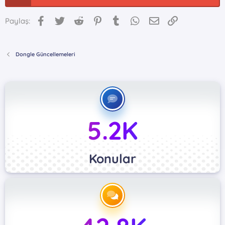
Facebook
Twitter
Reddit
Pinterest
Tumblr
WhatsApp
E-posta
Link
Paylaş:
Dongle Güncellemeleri
5.2K
Konular