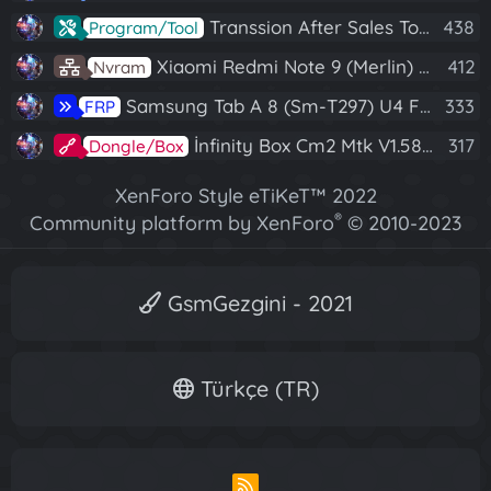
Transsion After Sales Tool V1.5.1 Full (Tüm Mtk Işlemcili Cihazları Meta Moda Alma)
438
Program/Tool
Xiaomi Redmi Note 9 (Merlin) Nvram Yedeği Fix Nv By Dft Pro
412
Nvram
Samsung Tab A 8 (Sm-T297) U4 Frp Reset
333
FRP
İnfinity Box Cm2 Mtk V1.58 Full Kurulum+Crack
317
Dongle/Box
XenForo Style eTiKeT™ 2022
®
Community platform by XenForo
© 2010-2023
XenForo Ltd.
[XGT] Forum statistics system
- XenGenTr
GsmGezgini - 2021
Türkçe (TR)
R