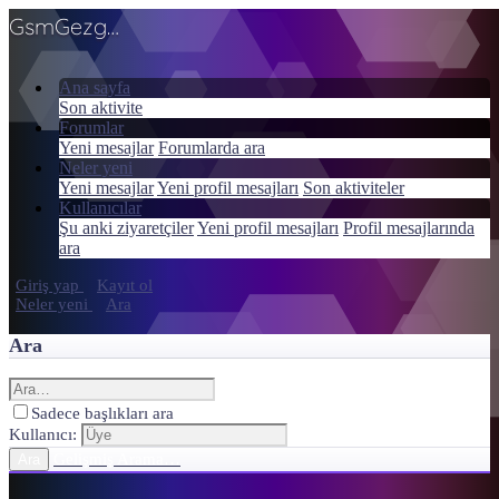
GsmGezgini
Ana sayfa
Son aktivite
Forumlar
Yeni mesajlar
Forumlarda ara
Neler yeni
Yeni mesajlar
Yeni profil mesajları
Son aktiviteler
Kullanıcılar
Şu anki ziyaretçiler
Yeni profil mesajları
Profil mesajlarında
ara
Giriş yap
Kayıt ol
Neler yeni
Ara
Ara
Sadece başlıkları ara
Kullanıcı:
Gelişmiş Arama…
Ara