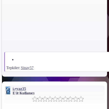
Kısayol ekleme. Checkertrye tüm kullandığınız
programların kısayollarını ekleyebilir herşeyi tek yerden
yönetebilirsiniz.​
Tepkiler:
Sinay57
B
beyaz35
Elit Kullanıcı