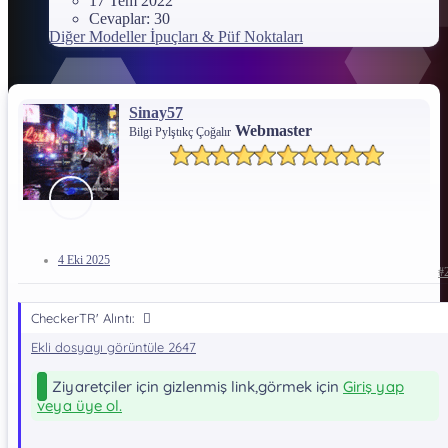
17 Tem 2022
Cevaplar: 30
Diğer Modeller İpuçları & Püf Noktaları
Sinay57
Webmaster
Bilgi Pylştıkç Çoğalır
4 Eki 2025
#
CheckerTR' Alıntı:
Ekli dosyayı görüntüle 2647
Ziyaretçiler için gizlenmiş link,görmek için
Giriş yap
veya üye ol.