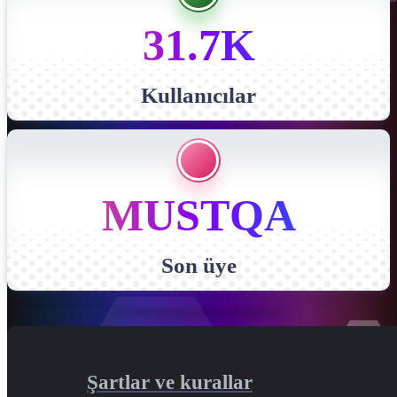
31.7K
Kullanıcılar
MUSTQA
Son üye
Şartlar ve kurallar