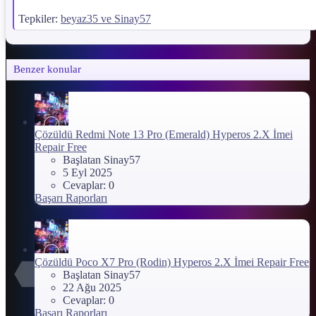
Tepkiler:
beyaz35
ve
Sinay57
Benzer konular
Çözüldü
Redmi Note 13 Pro (Emerald) Hyperos 2.X İmei
Repair Free
Başlatan Sinay57
5 Eyl 2025
Cevaplar: 0
Başarı Raporları
Çözüldü
Poco X7 Pro (Rodin) Hyperos 2.X İmei Repair Free
Başlatan Sinay57
22 Ağu 2025
Cevaplar: 0
Başarı Raporları