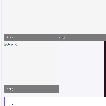
4.png
5.png
68.9 KB · Görüntüleme: 31
54.8 KB · Görüntüleme: 40
6.png
46.3 KB · Görüntüleme: 41