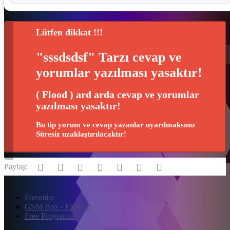
Lütfen dikkat !!!
"sssdsdsf" Tarzı cevap ve
yorumlar yazılması yasaktır!
( Flood ) ard arda cevap ve yorumlar
yazılması yasaktır!
Bu tip yorum ve cevap yazanlar uyarılmaksınız
Süresiz uzaklaştırılacaktır!
Facebook
Twitter
Reddit
Pinterest
Tumblr
WhatsApp
E-posta
Paylaş:
Forumlar
GSM Box - Flashlar
Free Programlar