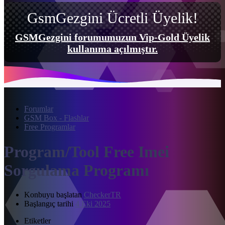
GsmGezgini Ücretli Üyelik!
GSMGezgini forumumuzun Vip-Gold Üyelik
kullanıma açılmıştır.
Forumlar
GSM Box - Flashlar
Free Programlar
Program/Tool
Free Imei
Sorgulama Programı
Konbuyu başlatan
CheckerTR
Başlangıç tarihi
4 Eki 2025
Etiketler