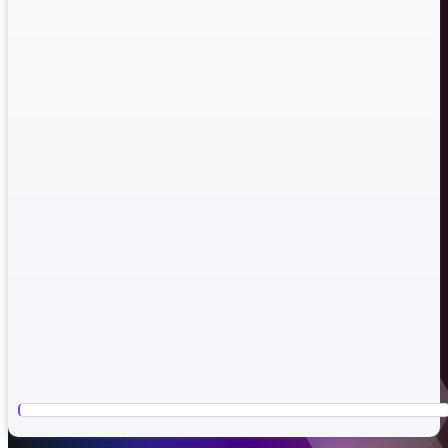
kapsamlı support desteğini sunuyoruz. (Vipsupport)​
Android arıza tespit programı = Tüm android
cihazlarda yazılım ve donanım arızalarını tespit eden bir sistem
geliştirdik. artık tek tıkla tüm sorunları otomatik tespi
ettirebilirsiniz.​
Kasa takip programı = checkertrde ayrıca tüm
müşteri işlerinizi ayrıntılı şekilde tutabilirsiniz. kasa takip özelliği
sunmaktadır.​
Tüm android cihazların kapsamlı özellik & fiyat ve
benzeri bilgilerini smart phones sekmesinden hızlıca kontrol
edebilirsiniz. her türlü detayı sunar.​