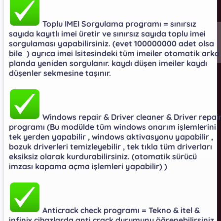
Toplu IMEI Sorgulama programı = sınırsız
sayıda kayıtlı imei üretir ve sınırsız sayıda toplu imei
sorgulaması yapabilirsiniz. (evet 100000000 adet olsa
bile
) ayrıca imei lsitesindeki tüm imeiler otomatik arka
planda yeniden sorgulanır. kaydı düşen imeiler kaydı
düşenler sekmesine taşınır.
Windows repair & Driver cleaner & Driver repai
programı (Bu modülde tüm windows onarım işlemlerini
tek yerden yapabilir , windows aktivasyonu yapabilir ,
bozuk driverleri temizleyebilir , tek tıkla tüm driverları
eksiksiz olarak kurdurabilirsiniz. (otomatik sürücü
imzası kapama açma işlemleri yapabilir) )​
Anticrack check programı = Tekno & itel &
infinix cihazlarda anti crack durumunu öğrenebilirsiniz.​