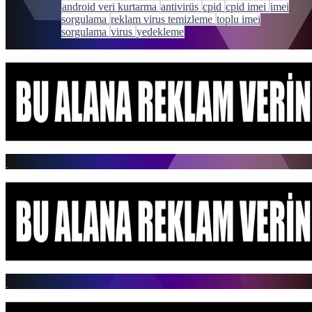
android veri kurtarma
antivirüs
cpid
cpid imei
imei
sorgulama
reklam virus temizleme
toplu imei
sorgulama
virus
yedekleme