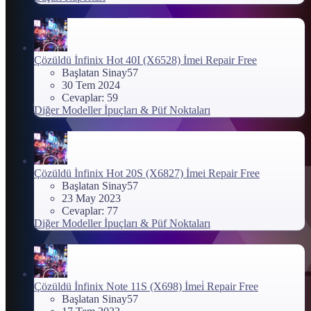
Çözüldü
İnfinix Hot 40I (X6528) İmei Repair Free
Başlatan Sinay57
30 Tem 2024
Cevaplar: 59
Diğer Modeller İpuçları & Püf Noktaları
Çözüldü
İnfinix Hot 20S (X6827) İmei Repair Free
Başlatan Sinay57
23 May 2023
Cevaplar: 77
Diğer Modeller İpuçları & Püf Noktaları
Çözüldü
İnfinix Note 11S (X698) İmei̇ Repair Free
Başlatan Sinay57