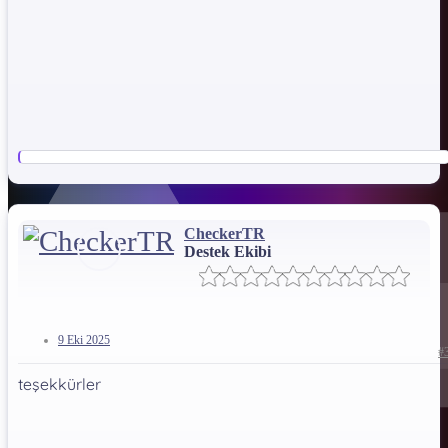
kayıtlı imei üretir ve sınırsız sayıda toplu imei sorgulaması
yapabilirsiniz. (evet 100000000 adet olsa bile
) ayrıca imei
lsitesindeki tüm imeiler otomatik arka planda yeniden
sorgulanır. kaydı düşen imeiler kaydı düşenler sekmesine taşınır.
Windows repair & Driver cleaner & Driver repair
programı (Bu modülde tüm windows onarım işlemlerini tek
yerden yapabilir , windows aktivasyonu yapabilir , bozuk
driverleri temizleyebilir , tek tıkla tüm driverları eksiksiz olarak
kurdurabilirsiniz. (otomatik sürücü imzası kapama açma
işlemleri yapabilir) )​
CheckerTR
Destek Ekibi
Anticrack check programı = Tekno & itel & infinix
cihazlarda anti crack durumunu öğrenebilirsiniz.​
9 Eki 2025
#
teşekkürler
Samsung tools programı = samsung yeni model
cihazlarda dahil tüm cihazlara yazılım atma, knox kontrolleri ,
frp açma işlemleri ve birçok diğer özelliği kullanabilirsiniz.​