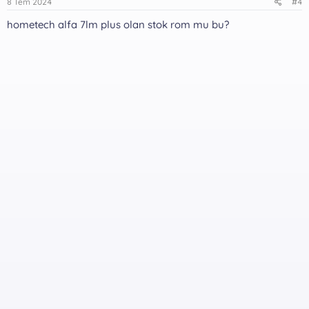
8 Tem 2024
#4
hometech alfa 7lm plus olan stok rom mu bu?