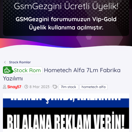
GsmGezgini Ücretli Üyelik!
GSMGezgini forumumuzun Vip-Gold
Üyelik kullanıma açılmıştır.
Stock Romlar
Hometech Alfa 7Lm Fabrika
Stock Rom
Yazılımı
K
B
E
Sinay57
8 Mar 2023
7lm stock
hometech alfa
o
a
t
n
ş
i
b
l
k
u
a
e
y
n
t
u
g
l
b
ı
e
a
ç
r