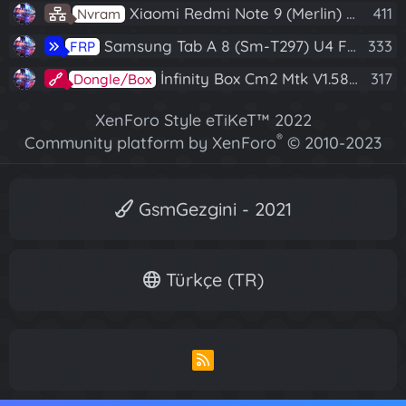
Xiaomi Redmi Note 9 (Merlin) Nvram Yedeği Fix Nv By Dft Pro
411
Nvram
Samsung Tab A 8 (Sm-T297) U4 Frp Reset
333
FRP
İnfinity Box Cm2 Mtk V1.58 Full Kurulum+Crack
317
Dongle/Box
XenForo Style eTiKeT™ 2022
®
Community platform by XenForo
© 2010-2023
XenForo Ltd.
[XGT] Forum statistics system
- XenGenTr
GsmGezgini - 2021
Türkçe (TR)
R
S
S