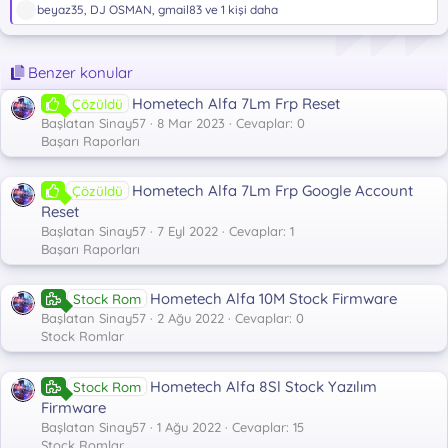
T
beyaz35
,
DJ OSMAN
,
gmail83
ve 1 kişi daha
e
p
k
Benzer konular
i
l
Hometech Alfa 7Lm Frp Reset
Çözüldü
e
r
Başlatan Sinay57
8 Mar 2023
Cevaplar: 0
:
Başarı Raporları
Hometech Alfa 7Lm Frp Google Account
Çözüldü
Reset
Başlatan Sinay57
7 Eyl 2022
Cevaplar: 1
Başarı Raporları
Hometech Alfa 10M Stock Firmware
Stock Rom
Başlatan Sinay57
2 Ağu 2022
Cevaplar: 0
Stock Romlar
Hometech Alfa 8Sl Stock Yazılım
Stock Rom
Firmware
Başlatan Sinay57
1 Ağu 2022
Cevaplar: 15
Stock Romlar