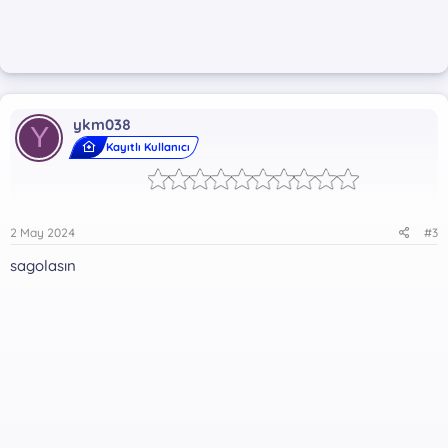
ykm038
Y
Kayıtlı Kullanıcı
2 May 2024
#3
sagolasın