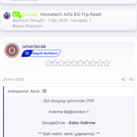
Hometech Alfa 8Sl Frp Reset
Çözüldü
Başlatan Sinay57
1 Ağu 2022
Cevaplar: 1
Başarı Raporları
omerbicak
O
Kayıtlı Kullanıcı
29 Ara 2023
#2
JinKazama' Alıntı:
Ekli dosyayı görüntüle 1709
İndirme Bağlantıları !!
GoogleDrive -
Kalıcı İndirme
*** Gizli metin: alıntı yapılamaz. ***