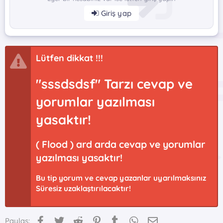
Giriş yap
Lütfen dikkat !!!
"sssdsdsf" Tarzı cevap ve
yorumlar yazılması
yasaktır!
( Flood ) ard arda cevap ve yorumlar
yazılması yasaktır!
Bu tip yorum ve cevap yazanlar uyarılmaksınız
Süresiz uzaklaştırılacaktır!
Facebook
Twitter
Reddit
Pinterest
Tumblr
WhatsApp
E-posta
Paylaş: