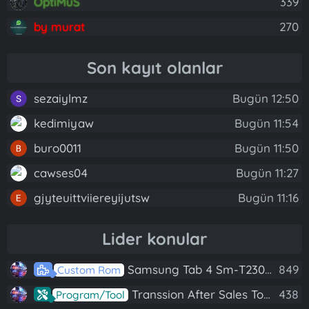
OptiMuS
339
by murat
270
Son kayıt olanlar
sezaiylmz
Bugün 12:50
kedimiyaw
Bugün 11:54
buro0011
Bugün 11:50
cawses04
Bugün 11:27
gjyteuittviiereyijutsw
Bugün 11:16
Lider konular
Samsung Tab 4 Sm-T230 Android 7.1 Stabil Eba Destekli Yazılım
849
Custom Rom
Transsion After Sales Tool V1.5.1 Full (Tüm Mtk Işlemcili Cihazları Meta Moda Alma)
438
Program/Tool