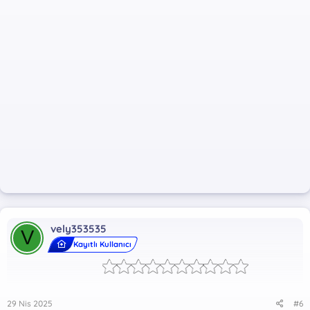
vely353535
V
Kayıtlı Kullanıcı
29 Nis 2025
#6