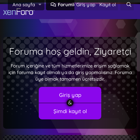
Ana sayfa
Forumlar
Giriş yap
Neler yeni
Kayıt ol
Foruma hoş geldin, Ziyaretçi
Forum içeriğine ve tüm hizmetlerimize erişim sağlamak
için foruma kayıt olmalı ya da giriş yapmalısınız. Foruma
üye olmak tamamen ücretsizdir.
Giriş yap
Şimdi kayıt ol