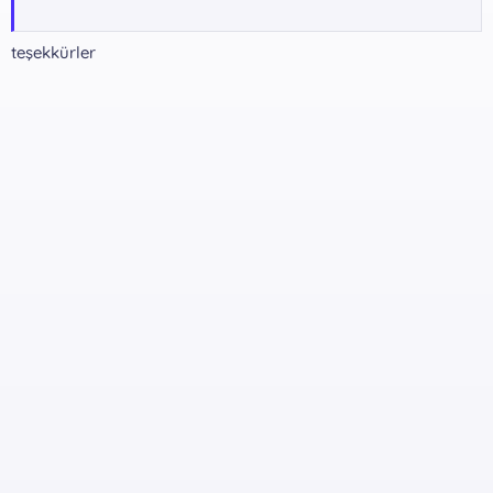
Dosya Şifresi:
teşekkürler
*** Gizli metin: alıntı yapılamaz. ***