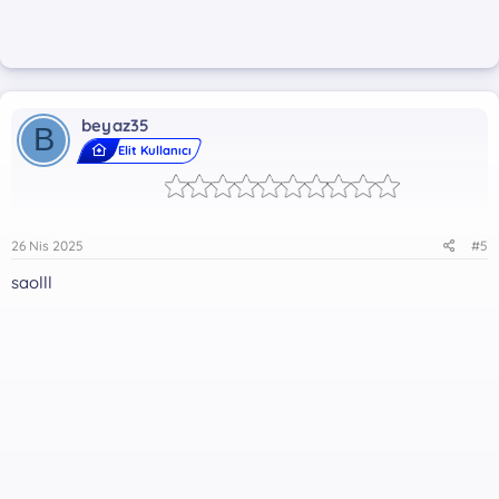
beyaz35
B
Elit Kullanıcı
26 Nis 2025
#5
saolll