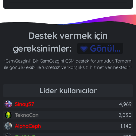
Destek vermek için
gereksinimler:
Gönül...
"GsmGezgini" Bir GsmGezgini GSM destek forumudur. Tamami
ile gönüllü ekibi ile 'ücretsiz' ve 'karşılıksız' hizmet vermektedir !
Lider kullanıcılar
Sinay57
4,969
TeknoCan
2,050
AlphaCeph
1,140