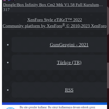
Dongle/Box
İnfinity Box Cm2 Mtk V1.58 Full Kurulum+Crack
317
XenForo Style eTiKeT™ 2022
®
Community platform by XenForo
© 2010-2023 XenForo
Ltd.
[XGT] Forum statistics system
- XenGenTr
GsmGezgini - 2021
Türkçe (TR)
RSS
Bu site çerezler kullanır. Bu siteyi kullanmaya devam ederek çerez