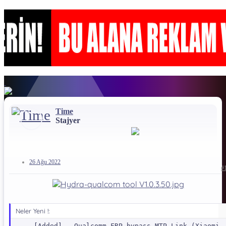
Time
Stajyer
26 Ağu 2022
#
Neler Yeni !:
[Added] - Qualcomm FRP bypass MTP Link (Xiaomi, 