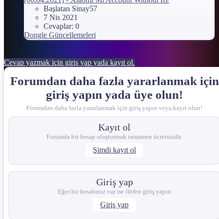
Başlatan Sinay57
7 Nis 2021
Cevaplar: 0
Dongle Güncellemeleri
Cevap yazmak için giriş yap yada kayıt ol.
Forumdan daha fazla yararlanmak için
giriş yapın yada üye olun!
Forumdan daha fazla yararlanmak için giriş yapın veya kayıt olun!
Kayıt ol
Forumda bir hesap oluşturmak tamamen ücretsizdir.
Şimdi kayıt ol
Giriş yap
Eğer bir hesabınız var ise lütfen giriş yapın
Giriş yap