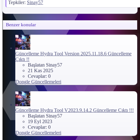
Realme X50 Pro 5G (RMX2076)

Tepkiler:
Sinay57
Realme X50 Pro PE (RMX2072)

OnePlus 8T

OnePlus 8

OnePlus 8 Pro

Benzer konular
OnePlus 9RT

OnePlus 9 5G

OnePlus 9 Pro

OnePlus 9

OnePlus N10 - Beta!!

Güncelleme
Hydra Tool Version 2025.11.18.6 Güncelleme
Added Following Models for

Çıktı !!
Read/Write Firmware, Reset FRP, IMEI Repair, For
Başlatan Sinay57
Lenovo Legion 2 Pro (L70081)

21 Kas 2025
Lenovo Legion Pro (L79031)

Cevaplar: 0
JioPhone Next

Dongle Güncellemeleri
LG G7

LG V30

LG V40
Güncelleme
Hydra Tool V2023.9.14.2 Güncelleme Çıktı !!!
Başlatan Sinay57
19 Eyl 2023
Cevaplar: 0
Dongle Güncellemeleri