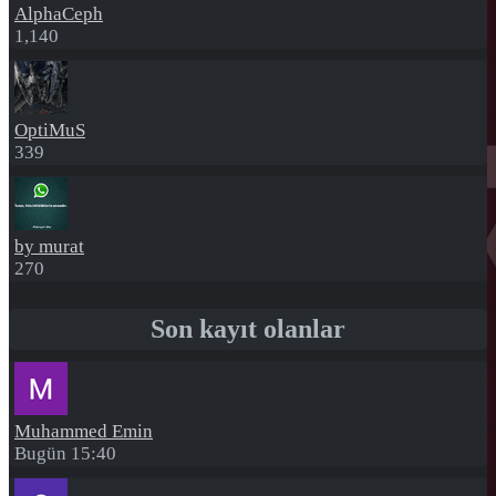
AlphaCeph
1,140
OptiMuS
339
by murat
270
Son kayıt olanlar
Muhammed Emin
Bugün 15:40