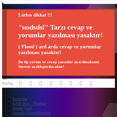
Lütfen dikkat !!!
"sssdsdsf" Tarzı cevap ve
yorumlar yazılması yasaktır!
( Flood ) ard arda cevap ve yorumlar
yazılması yasaktır!
Bu tip yorum ve cevap yazanlar uyarılmaksınız
Süresiz uzaklaştırılacaktır!
Facebook
Twitter
Reddit
Pinterest
Tumblr
WhatsApp
E-posta
Link
Paylaş:
Forumlar
GSM Box - Flashlar
Hydra Tool
Dongle Güncellemeleri