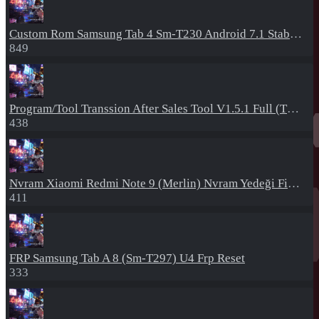
Custom Rom
Samsung Tab 4 Sm-T230 Android 7.1 Stabil Eba Destekli Yazılım
849
Program/Tool
Transsion After Sales Tool V1.5.1 Full (Tüm Mtk Işlemcili Cihazları Meta Moda Alma)
438
Nvram
Xiaomi Redmi Note 9 (Merlin) Nvram Yedeği Fix Nv By Dft Pro
411
FRP
Samsung Tab A 8 (Sm-T297) U4 Frp Reset
333