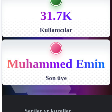
31.7K
Kullanıcılar
Muhammed Emin
Son üye
Şartlar ve kurallar