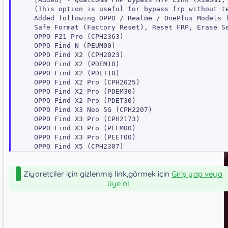
(This option is useful for bypass frp without te
Added following OPPO / Realme / OnePlus Models f
Safe Format (Factory Reset), Reset FRP, Erase Se
OPPO F21 Pro (CPH2363)

OPPO Find N (PEUM00)

OPPO Find X2 (CPH2023)

OPPO Find X2 (PDEM10)

OPPO Find X2 (PDET10)

OPPO Find X2 Pro (CPH2025)

OPPO Find X2 Pro (PDEM30)

OPPO Find X2 Pro (PDET30)

OPPO Find X3 Neo 5G (CPH2207)

OPPO Find X3 Pro (CPH2173)

OPPO Find X3 Pro (PEEM00)

OPPO Find X3 Pro (PEET00)

OPPO Find X5 (CPH2307)

OPPO Find X5 (PFFM10)

OPPO Find X5 Pro (CPH2305)

Ziyaretçiler için gizlenmiş link,görmek için
Giriş yap veya
OPPO K10 (CPH2373)

üye ol.
OPPO K10 Energy Edition (PERM10)

OPPO K10 PRO (PGIM10)

OPPO K9S (PERM10)

OPPO Reno 10x Zoom (CPH1919)

OPPO Reno 10x Zoom (PCCM00)
