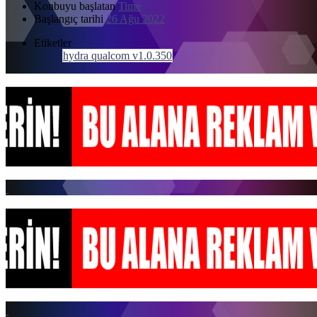
Konbuyu başlatan
Time
Başlangıç tarihi
26 Ağu 2022
Etiketler
hydra qualcom v1.0.350