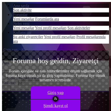
Ana sayfa
Son aktivite
Forumlar
Yeni mesajlar
Forumlarda ara
Neler yeni
Menü
Yeni mesajlar
Yeni profil mesajları
Son aktiviteler
Giriş yap
Kullanıcılar
Şu anki ziyaretçiler
Yeni profil mesajları
Profil mesajlarında
Kayıt ol
ara
Giriş yap
Kayıt ol
Neler yeni
Ara
Foruma hoş geldin, Ziyaretçi
Ara
Forum içeriğine ve tüm hizmetlerimize erişim sağlamak için
foruma kayıt olmalı ya da giriş yapmalısınız. Foruma üye olmak
Sadece başlıkları ara
tamamen ücretsizdir.
Kullanıcı:
Gelişmiş Arama…
Ara
Giriş yap
Şimdi kayıt ol