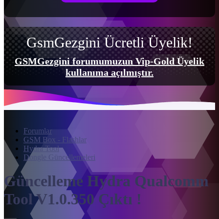
GsmGezgini Ücretli Üyelik!
GSMGezgini forumumuzun Vip-Gold Üyelik
kullanıma açılmıştır.
Forumlar
GSM Box - Flashlar
Hydra Tool
Dongle Güncellemeleri
Güncelleme
Hydra Qualcomm
Tool V1.0.350 Çıktı !