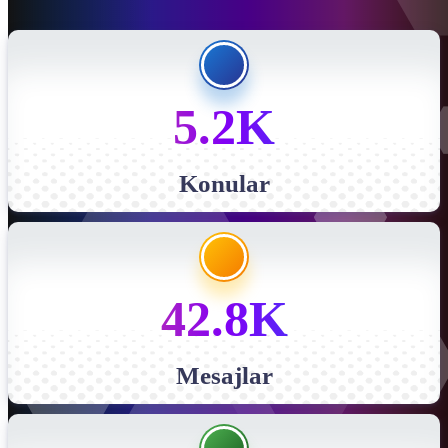
5.2K
Konular
42.8K
Mesajlar