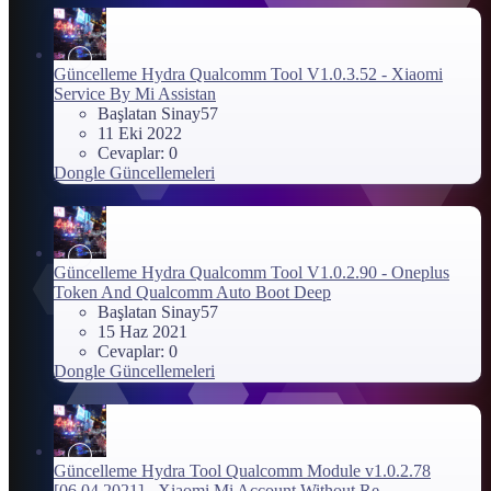
Güncelleme
Hydra Qualcomm Tool V1.0.3.52 - Xiaomi
Service By Mi Assistan
Başlatan Sinay57
11 Eki 2022
Cevaplar: 0
Dongle Güncellemeleri
Güncelleme
Hydra Qualcomm Tool V1.0.2.90 - Oneplus
Token And Qualcomm Auto Boot Deep
Başlatan Sinay57
15 Haz 2021
Cevaplar: 0
Dongle Güncellemeleri
Güncelleme
Hydra Tool Qualcomm Module v1.0.2.78
[06.04.2021] - Xiaomi Mi Account Without Re