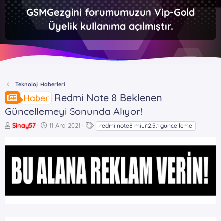
GSMGezgini forumumuzun Vip-Gold
Üyelik kullanıma açılmıştır.
Teknoloji Haberleri
Redmi Note 8 Beklenen
Haber
Güncellemeyi Sonunda Alıyor!
K
B
E
Sinay57
11 Ara 2021
redmi note8 miui12.5.1 güncelleme
o
a
t
n
ş
i
b
l
k
u
a
e
y
n
t
u
g
l
b
ı
e
a
ç
r
ş
t
l
a