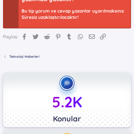
Bu tip yorum ve cevap yazanlar uyarılmaksınız
Süresiz uzaklaştırılacaktır!
Facebook
Twitter
Reddit
Pinterest
Tumblr
WhatsApp
E-posta
Link
Paylaş:
Teknoloji Haberleri
5.2K
Konular