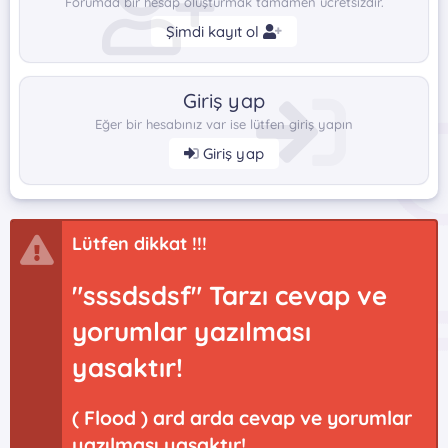
Forumda bir hesap oluşturmak tamamen ücretsizdir.
Şimdi kayıt ol
Giriş yap
Eğer bir hesabınız var ise lütfen giriş yapın
Giriş yap
Lütfen dikkat !!!
"sssdsdsf" Tarzı cevap ve
yorumlar yazılması
yasaktır!
( Flood ) ard arda cevap ve yorumlar
yazılması yasaktır!