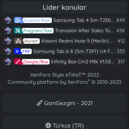
Lider konular
Samsung Tab 4 Sm-T230 Android 7.1 Stabil Eba Destekli Yazılım
849
Custom Rom
Transsion After Sales Tool V1.5.1 Full (Tüm Mtk Işlemcili Cihazları Meta Moda Alma)
438
Program/Tool
Xiaomi Redmi Note 9 (Merlin) Nvram Yedeği Fix Nv By Dft Pro
412
Nvram
Samsung Tab A 8 (Sm-T297) U4 Frp Reset
333
FRP
İnfinity Box Cm2 Mtk V1.58 Full Kurulum+Crack
317
Dongle/Box
XenForo Style eTiKeT™ 2022
®
Community platform by XenForo
© 2010-2023
XenForo Ltd.
[XGT] Forum statistics system
- XenGenTr
GsmGezgini - 2021
Türkçe (TR)