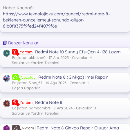
Haber Kaynağı
https://www.teknolojioku.com/guncel/redmi-note-8-
beklenen-guncellemeyi-sonunda-aliyor-
61b0f8375f9fed24f4079f6e
Benzer konular
Redmi̇ Note 10 Sunny Efs-Qcn 4-128 Lazım
Yardım
A
Başlatan akbrsnn0
17 Ara 2025
Cevaplar: 4
Sorular ve Yardım Talepleri
Redmi Note 8 (Ginkgo) İmei Repair
Çözüldü
Başlatan Sinay57
14 Ağu 2025
Cevaplar: 1
Başarı Raporları
Redmi Note 8
Yardım
B
Başlatan bambambrs
7 Ara 2024
Cevaplar: 0
Sorular ve Yardım Talepleri
Redmi Note 8 Ginkgo Repair Oluyor Ama
Nvram
S