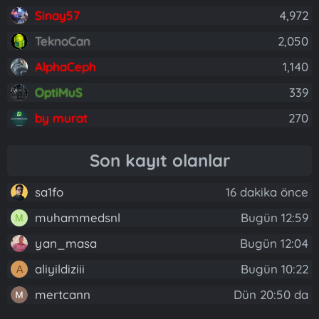
Sinay57
4,972
TeknoCan
2,050
AlphaCeph
1,140
OptiMuS
339
by murat
270
Son kayıt olanlar
sa1fo
16 dakika önce
muhammedsnl
Bugün 12:59
M
yan_masa
Bugün 12:04
aliyildiziii
Bugün 10:22
A
mertcann
Dün 20:50 da