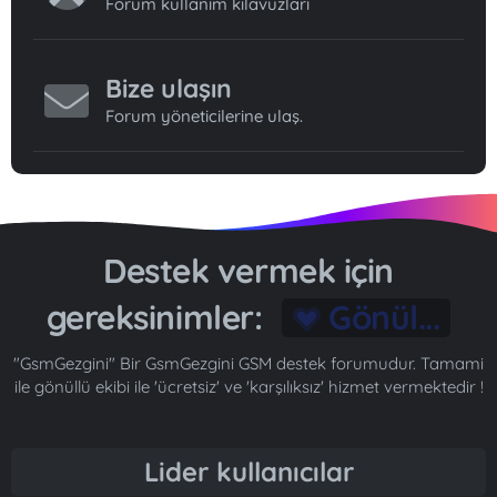
Forum kullanım kılavuzları
Bize ulaşın
Forum yöneticilerine ulaş.
Destek vermek için
gereksinimler:
Gönül...
"GsmGezgini" Bir GsmGezgini GSM destek forumudur. Tamami
ile gönüllü ekibi ile 'ücretsiz' ve 'karşılıksız' hizmet vermektedir !
Lider kullanıcılar