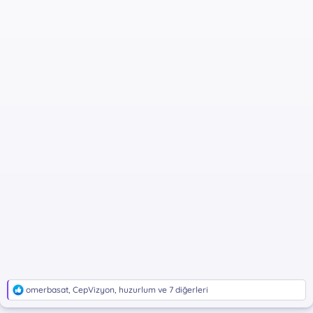
T
omerbasat
,
CepVizyon
,
huzurlum
ve 7 diğerleri
e
p