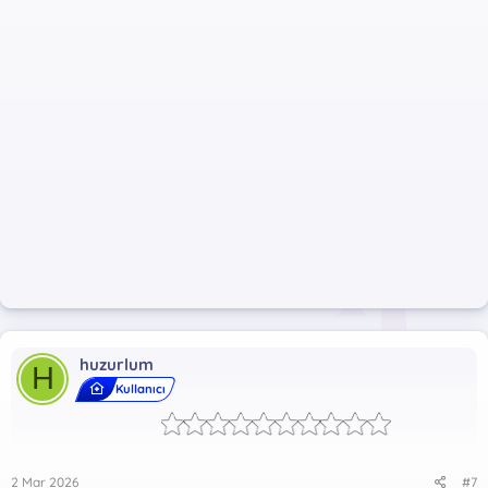
huzurlum
H
Kullanıcı
2 Mar 2026
#7