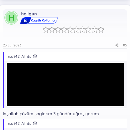
holigun
H
Kayıtlı Kullanıcı
23 Eyl 2023
#5
m.ali42' Alıntı:
inşallah çözüm saglarım 3 gündür uğraşıyorum
m.ali42' Alıntı: