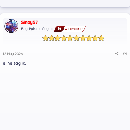
Sinay57
Bilgi Pylştıkç Çoğalır
Webmaster
12 May 2026
#9
eline sağlık.