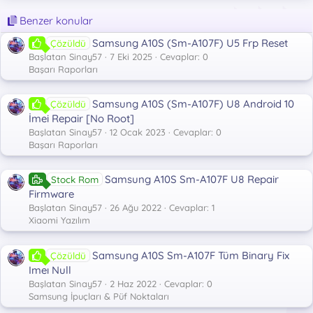
k
Benzer konular
i
l
Samsung A10S (Sm-A107F) U5 Frp Reset
Çözüldü
e
r
Başlatan Sinay57
7 Eki 2025
Cevaplar: 0
:
Başarı Raporları
Samsung A10S (Sm-A107F) U8 Android 10
Çözüldü
İmei Repair [No Root]
Başlatan Sinay57
12 Ocak 2023
Cevaplar: 0
Başarı Raporları
Samsung A10S Sm-A107F U8 Repair
Stock Rom
Firmware
Başlatan Sinay57
26 Ağu 2022
Cevaplar: 1
Xiaomi Yazılım
Samsung A10S Sm-A107F Tüm Binary Fix
Çözüldü
Imeı Null
Başlatan Sinay57
2 Haz 2022
Cevaplar: 0
Samsung İpuçları & Püf Noktaları