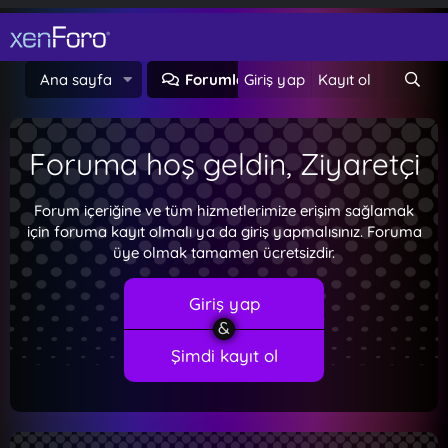
Ana sayfa
Forumlar
Giriş yap
Neler yeni
Kayıt ol
Foruma hoş geldin, Ziyaretçi
Forum içeriğine ve tüm hizmetlerimize erişim sağlamak
için foruma kayıt olmalı ya da giriş yapmalısınız. Foruma
üye olmak tamamen ücretsizdir.
Giriş yap
Şimdi kayıt ol