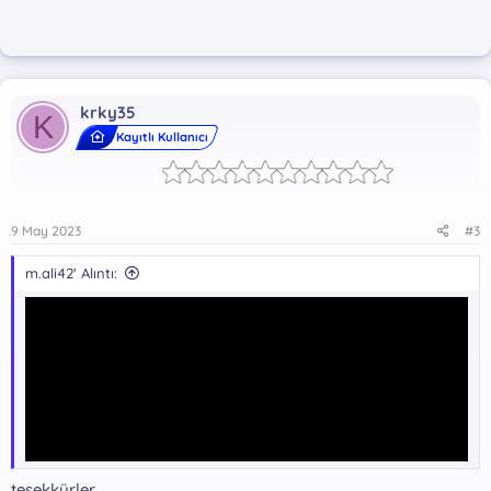
krky35
K
Kayıtlı Kullanıcı
9 May 2023
#3
m.ali42' Alıntı:
teşekkürler