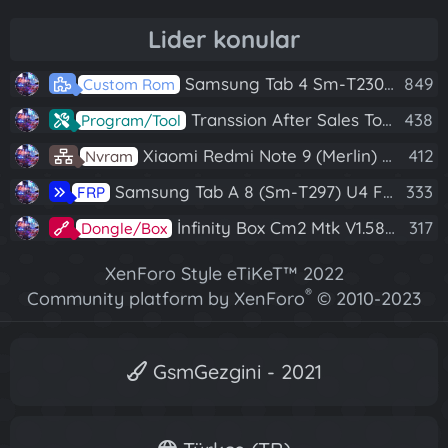
Lider konular
Samsung Tab 4 Sm-T230 Android 7.1 Stabil Eba Destekli Yazılım
849
Custom Rom
Transsion After Sales Tool V1.5.1 Full (Tüm Mtk Işlemcili Cihazları Meta Moda Alma)
438
Program/Tool
Xiaomi Redmi Note 9 (Merlin) Nvram Yedeği Fix Nv By Dft Pro
412
Nvram
Samsung Tab A 8 (Sm-T297) U4 Frp Reset
333
FRP
İnfinity Box Cm2 Mtk V1.58 Full Kurulum+Crack
317
Dongle/Box
XenForo Style eTiKeT™ 2022
®
Community platform by XenForo
© 2010-2023
XenForo Ltd.
[XGT] Forum statistics system
- XenGenTr
GsmGezgini - 2021