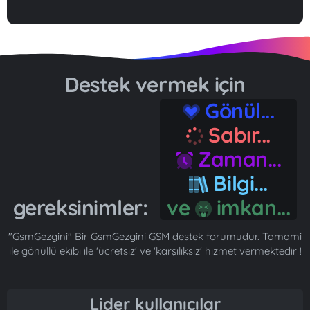
Destek vermek için
Gönül...
Sabır...
Zaman...
Bilgi...
gereksinimler:
ve
imkan...
"GsmGezgini" Bir GsmGezgini GSM destek forumudur. Tamami
ile gönüllü ekibi ile 'ücretsiz' ve 'karşılıksız' hizmet vermektedir !
Lider kullanıcılar