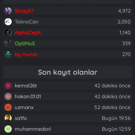
Sinay57
4,972
TeknoCan
2,050
AlphaCeph
1,140
OptiMuS
339
by murat
270
Son kayıt olanlar
kemal26t
42 dakika önce
K
hakan.01.01
42 dakika önce
H
uzmanx
52 dakika önce
U
sa1fo
Bugün 19:56
muhammedsnl
Bugün 12:59
M