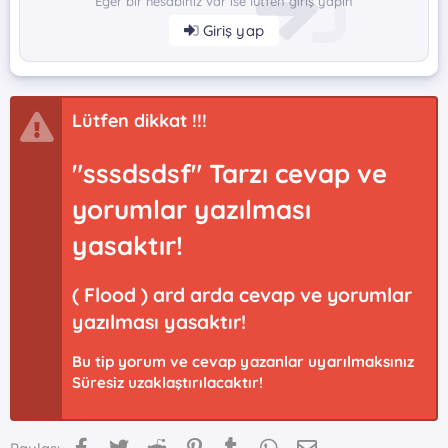
Eğer bir hesabınız var ise lütfen giriş yapın
Giriş yap
Lütfen dikkat !!!
"sssdsdsf" Tarzı cevap ve
yorumlar yazılması
yasaktır!
( Flood ) ard arda cevap ve yorumlar
yazılması yasaktır!
Bu tip yorum ve cevap yazanlar uyarılmaksınız
Süresiz uzaklaştırılacaktır!
Facebook
Twitter
Reddit
Pinterest
Tumblr
WhatsApp
E-posta