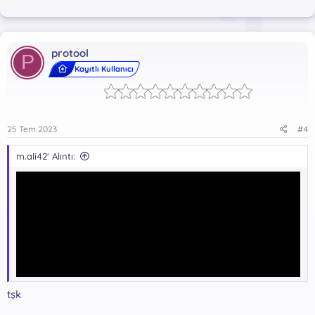
protool
P
Kayıtlı Kullanıcı
25 Tem 2023
#4
m.ali42' Alıntı:
tşk