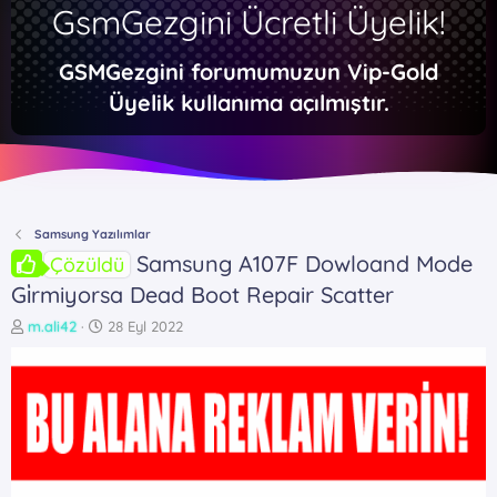
GsmGezgini Ücretli Üyelik!
GSMGezgini forumumuzun Vip-Gold
Üyelik kullanıma açılmıştır.
Samsung Yazılımlar
Samsung A107F Dowloand Mode
Çözüldü
Gi̇rmiyorsa Dead Boot Repair Scatter
K
B
m.ali42
28 Eyl 2022
o
a
n
ş
b
l
u
a
y
n
u
g
b
ı
a
ç