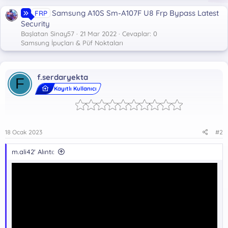
Samsung A10S Sm-A107F U8 Frp Bypass Latest
FRP
Security
Başlatan Sinay57
21 Mar 2022
Cevaplar: 0
Samsung İpuçları & Püf Noktaları
f.serdaryekta
F
Kayıtlı Kullanıcı
18 Ocak 2023
#2
m.ali42' Alıntı: