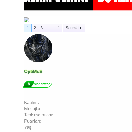
1
2
3
…
11
Sonraki
OptiMuS
Moderatör
Katılım
Mesajlar
Tepkime puanı
Puanları
Yaş