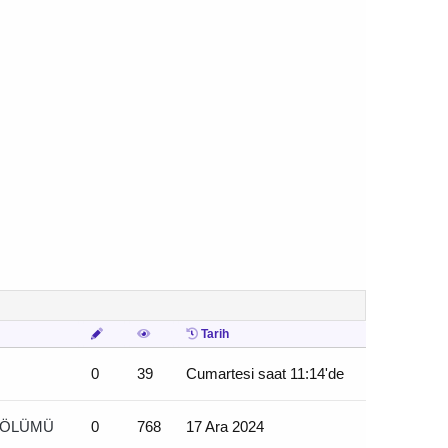
Tarih
0
39
Cumartesi saat 11:14'de
BÖLÜMÜ
0
768
17 Ara 2024