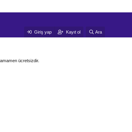
Giriş yap
Kayıt ol
Ara
tamamen ücretsizdir.