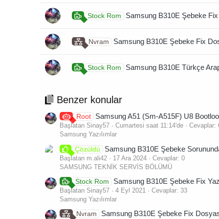
Samsung B310E Şebeke Fix 
Stock Rom
Samsung B310E Şebeke Fix Dos
Nvram
Samsung B310E Türkçe Arap
Stock Rom
Benzer konular
Samsung A51 (Sm-A515F) U8 Bootloop
Root
Başlatan Sinay57
Cumartesi saat 11:14'de
Cevaplar: 
Samsung Yazılımlar
Samsung B310E Şebeke Sorununda 
Çözüldü
Başlatan m.ali42
17 Ara 2024
Cevaplar: 0
SAMSUNG TEKNİK SERVİS BÖLÜMÜ
Samsung B310E Şebeke Fix Yaz
Stock Rom
Başlatan Sinay57
4 Eyl 2021
Cevaplar: 33
Samsung Yazılımlar
Samsung B310E Şebeke Fix Dosyas
Nvram