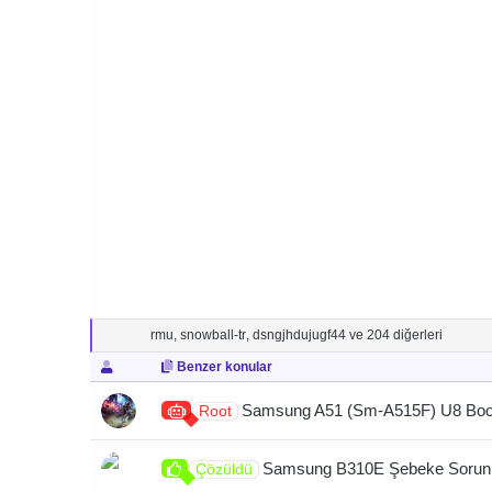
T
rmu
,
snowball-tr
,
dsngjhdujugf44
ve 204 diğerleri
e
Benzer konular
p
k
i
Samsung A51 (Sm-A515F) U8 Bootl
Root
l
e
r
Samsung B310E Şebeke Sorunun
Çözüldü
: