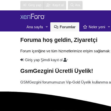
Giriş yap
Kayıt ol
Ara
Ana sayfa
Forumlar
Neler yeni
Foruma hoş geldin, Ziyaretçi
Forum içeriğine ve tüm hizmetlerimize erişim sağlamak 
Giriş yap
Şimdi kayıt ol
GsmGezgini Ücretli Üyelik!
GSMGezgini forumumuzun Vip-Gold Üyelik kullanıma açı