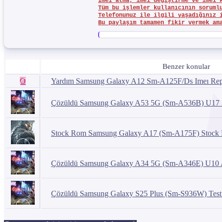
Imei atma, imei değiştirme ve imei 
Tüm bu işlemler kullanıcının soruml
Telefonunuz ile ilgili yaşadığınız 
Bu paylaşım tamamen fikir vermek am
Benzer konular
O
Yardım
Samsung Galaxy A12 Sm-A125F/Ds Imeı Re
Çözüldü
Samsung Galaxy A53 5G (Sm-A536B) U17 İ
Stock Rom
Samsung Galaxy A17 (Sm-A175F) Stock
Çözüldü
Samsung Galaxy A34 5G (Sm-A346E) U10 An
Çözüldü
Samsung Galaxy S25 Plus (Sm-S936W) Test 