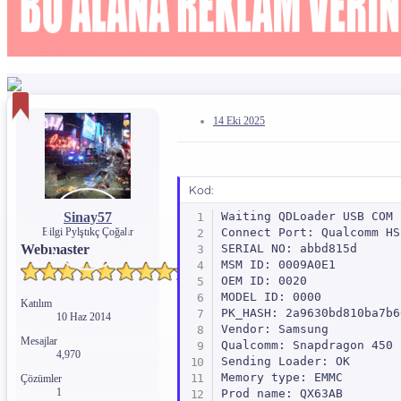
14 Eki 2025
Kod:
Sinay57
Waiting QDLoader USB COM 
Bilgi Pylştıkç Çoğalır
Connect Port: Qualcomm HS
Webmaster
SERIAL NO: abbd815d

MSM ID: 0009A0E1

OEM ID: 0020

MODEL ID: 0000

Katılım
PK_HASH: 2a9630bd810ba7b6
10 Haz 2014
Vendor: Samsung

Mesajlar
Qualcomm: Snapdragon 450 
4,970
Sending Loader: OK

Memory type: EMMC

Çözümler
1
Prod name: QX63AB
