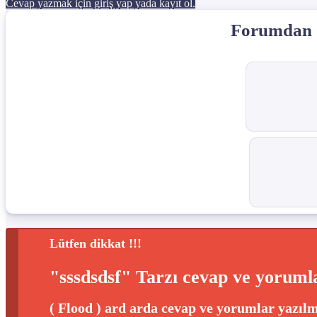
Cevap yazmak için giriş yap yada kayıt ol.
Forumdan d
Lütfen dikkat !!!
"sssdsdsf" Tarzı cevap ve yorumla
( Flood ) ard arda cevap ve yorumlar yazılm