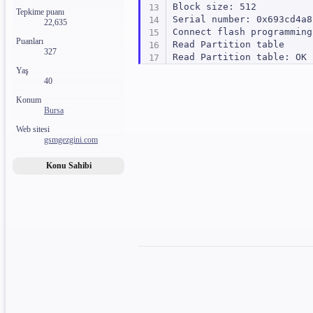
Block size: 512

Tepkime puanı
Serial number: 0x693cd4a8

22,635
Connect flash programming
Puanları
Read Partition table

327
Read Partition table: OK

Reading device Info [EXT4]
Yaş
40
Brand: samsung

Model: SM-A115F

Konum
Device: a11q

Bursa
Product name: a11qnsxx

Web sitesi
Manufacturer: samsung

gsmgezgini.com
Android version: 12

Android cpu: armeabi-v7a

Konu Sahibi
Android platform: msm8953

Incremental version: A115
Security patch: 2023-11-01
Wipe config Partiton: OK

Wipe persistent Partiton:
Reset FRP: OK

Operation time: 00:15

Operation: Finish 6.0.5.4