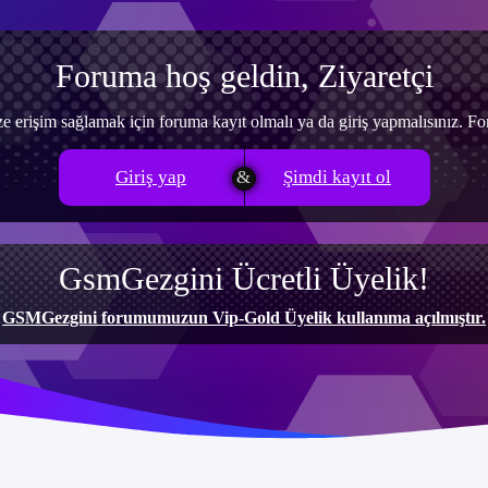
Foruma hoş geldin, Ziyaretçi
e erişim sağlamak için foruma kayıt olmalı ya da giriş yapmalısınız. 
Giriş yap
Şimdi kayıt ol
GsmGezgini Ücretli Üyelik!
GSMGezgini forumumuzun Vip-Gold Üyelik kullanıma açılmıştır.