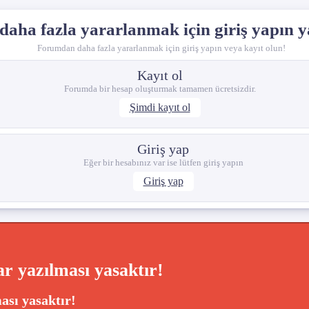
aha fazla yararlanmak için giriş yapın y
Forumdan daha fazla yararlanmak için giriş yapın veya kayıt olun!
Kayıt ol
Forumda bir hesap oluşturmak tamamen ücretsizdir.
Şimdi kayıt ol
Giriş yap
Eğer bir hesabınız var ise lütfen giriş yapın
Giriş yap
r yazılması yasaktır!
ası yasaktır!