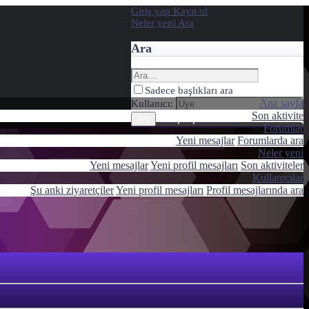
Giriş yap
Kayıt ol
Neler yeni
Ara
Ara
Sadece başlıkları ara
Ana sayfa
Kullanıcı:
Son aktivite
Gelişmiş Arama…
Ara
Forumlar
Yeni mesajlar
Forumlarda ara
Neler yeni
Yeni mesajlar
Yeni profil mesajları
Son aktiviteler
Kullanıcılar
Şu anki ziyaretçiler
Yeni profil mesajları
Profil mesajlarında ara