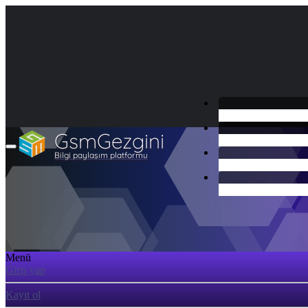
GsmGezgini
Bilgi paylaşım platformu
Menü
Giriş yap
Kayıt ol