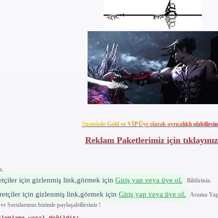
S
i
t
e
m
i
z
d
e
G
o
l
d
v
e
V
İ
P
Ü
y
e
o
l
a
r
a
k
a
y
r
ı
c
a
l
ı
k
l
ı
o
l
a
b
i
l
i
r
s
i
n
Reklam Paketlerimiz için tıklayınız
z.
etçiler için gizlenmiş link,görmek için
Giriş yap veya üye ol.
Bildiriniz.
retçiler için gizlenmiş link,görmek için
Giriş yap veya üye ol.
Arama Yapı
Sorularınızı bizimle paylaşabilirsiniz !