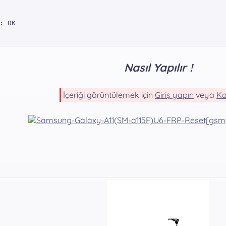
: OK



Nasıl Yapılır !
İçeriği görüntülemek için
Giriş yapın
veya
Ka
FXXS6CWK2



 OK
