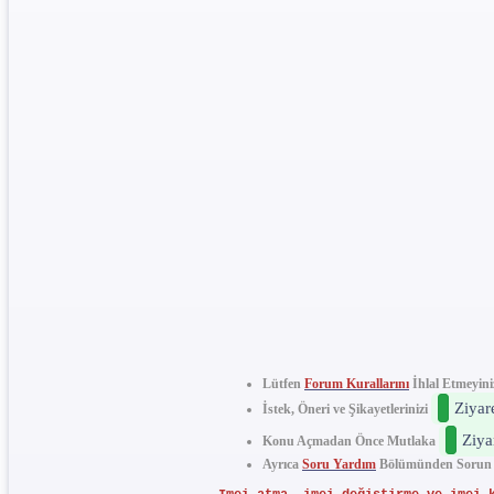
Lütfen
Forum Kurallarını
İhlal Etmeyini
Ziyar
İstek, Öneri ve Şikayetlerinizi
Ziya
Konu Açmadan Önce Mutlaka
Ayrıca
Soru Yardım
Bölümünden Sorun ve 