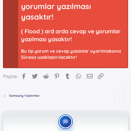
yorumlar yazılması
yasaktır!
( Flood ) ard arda cevap ve yorumlar
yazılması yasaktır!
Bu tip yorum ve cevap yazanlar uyarılmaksınız
Süresiz uzaklaştırılacaktır!
Facebook
Twitter
Reddit
Pinterest
Tumblr
WhatsApp
E-posta
Link
Paylaş:
Samsung Yazılımlar