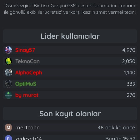
"GsmGezgini" Bir GsmGezgini GSM destek forumudur. Tamami
ile gönüllü ekibi ile 'ücretsiz' ve 'karşılıksız' hizmet vermektedir !
Lider kullanıcılar
Sinay57
4,970
TeknoCan
2,050
AlphaCeph
1,140
OptiMuS
339
by murat
270
Son kayıt olanlar
mertcann
48 dakika önce
zedexetr14
Bugün 15:52