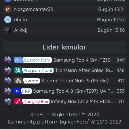
Nasgsmcenter33
Bugün 15:21
nhctn
Bugün 14:57
N
Alikkjj
Bugün 13:36
Lider konular
Samsung Tab 4 Sm-T230 Android 7.1 Stabil Eba Destekli Yazılım
849
Custom Rom
Transsion After Sales Tool V1.5.1 Full (Tüm Mtk Işlemcili Cihazları Meta Moda Alma)
438
Program/Tool
Xiaomi Redmi Note 9 (Merlin) Nvram Yedeği Fix Nv By Dft Pro
412
Nvram
Samsung Tab A 8 (Sm-T297) U4 Frp Reset
333
FRP
İnfinity Box Cm2 Mtk V1.58 Full Kurulum+Crack
317
Dongle/Box
XenForo Style eTiKeT™ 2022
®
Community platform by XenForo
© 2010-2023
XenForo Ltd.