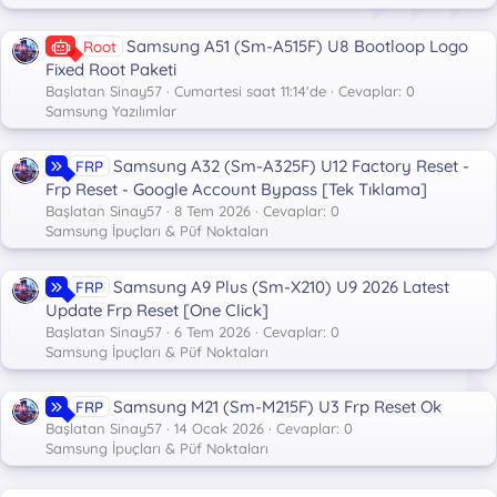
Samsung A51 (Sm-A515F) U8 Bootloop Logo
Root
Fixed Root Paketi
Başlatan Sinay57
Cumartesi saat 11:14'de
Cevaplar: 0
Samsung Yazılımlar
Samsung A32 (Sm-A325F) U12 Factory Reset -
FRP
Frp Reset - Google Account Bypass [Tek Tıklama]
Başlatan Sinay57
8 Tem 2026
Cevaplar: 0
Samsung İpuçları & Püf Noktaları
Samsung A9 Plus (Sm-X210) U9 2026 Latest
FRP
Update Frp Reset [One Click]
Başlatan Sinay57
6 Tem 2026
Cevaplar: 0
Samsung İpuçları & Püf Noktaları
Samsung M21 (Sm-M215F) U3 Frp Reset Ok
FRP
Başlatan Sinay57
14 Ocak 2026
Cevaplar: 0
Samsung İpuçları & Püf Noktaları