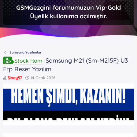
GSMGezgini forumumuzun Vip-Gold
Üyelik kullanıma açılmıştır.
Samsung Yazılımlar
Samsung M21 (Sm-M215F) U3
Stock Rom
Frp Reset Yazılımı
K
B
Sinay57
14 Ocak 2026
o
a
n
ş
b
l
u
a
y
n
u
g
b
ı
a
ç
ş
t
l
a