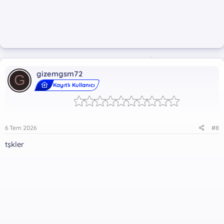
gizemgsm72
G
Kayıtlı Kullanıcı
6 Tem 2026
#8
tşkler