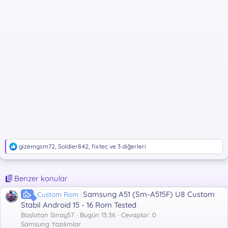
T
gizemgsm72
,
Soldier842
,
fixtec
ve 3 diğerleri
e
p
k
Benzer konular
i
l
Samsung A51 (Sm-A515F) U8 Custom
Custom Rom
e
r
Stabil Android 15 - 16 Rom Tested
:
Başlatan Sinay57
Bugün 13:36
Cevaplar: 0
Samsung Yazılımlar