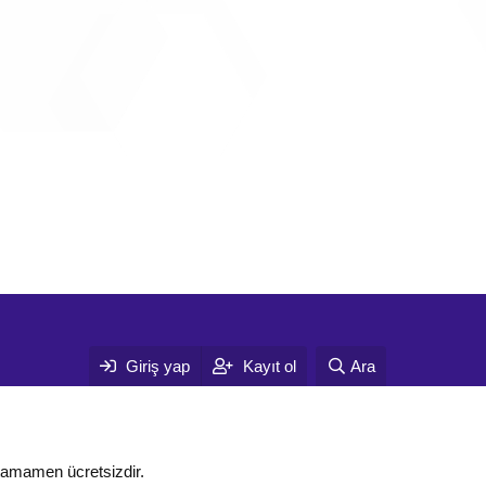
Giriş yap
Kayıt ol
Ara
tamamen ücretsizdir.