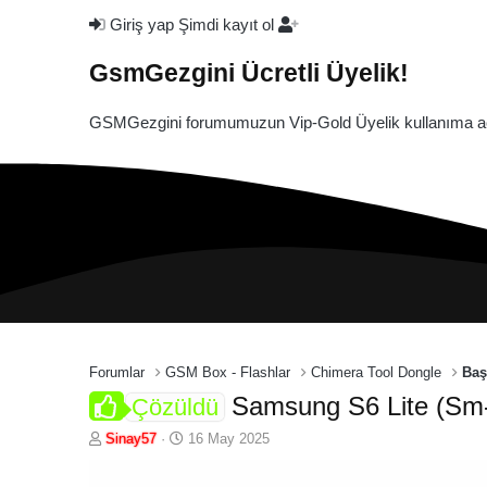
Giriş yap
Şimdi kayıt ol
GsmGezgini Ücretli Üyelik!
GSMGezgini forumumuzun Vip-Gold Üyelik kullanıma açı
Forumlar
GSM Box - Flashlar
Chimera Tool Dongle
Baş
Samsung S6 Lite (Sm
Çözüldü
K
B
Sinay57
16 May 2025
o
a
n
ş