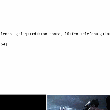


llemesi çalıştırdıktan sonra, lütfen telefonu çıkar
54]
