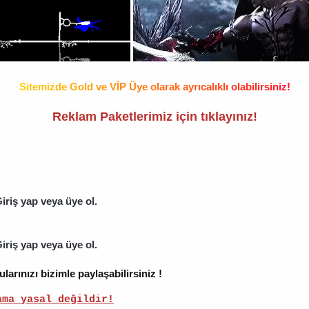
S
i
t
e
m
i
z
d
e
G
o
l
d
v
e
V
İ
P
Ü
y
e
o
l
a
r
a
k
a
y
r
ı
c
a
l
ı
k
l
ı
o
l
a
b
i
l
i
r
s
i
n
i
z
!
Reklam Paketlerimiz için tıklayınız
!
iriş yap veya üye ol.
iriş yap veya üye ol.
rınızı bizimle paylaşabilirsiniz !
ama yasal değildir!