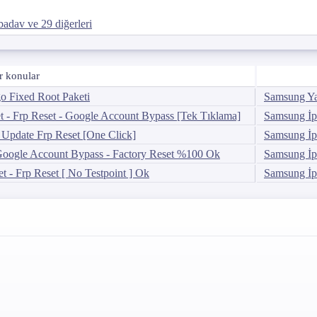
badav
ve 29 diğerleri
r konular
 Fixed Root Paketi
Samsung Ya
- Frp Reset - Google Account Bypass [Tek Tıklama]
Samsung İpu
Update Frp Reset [One Click]
Samsung İpu
oogle Account Bypass - Factory Reset %100 Ok
Samsung İpu
 - Frp Reset [ No Testpoint ] Ok
Samsung İpu