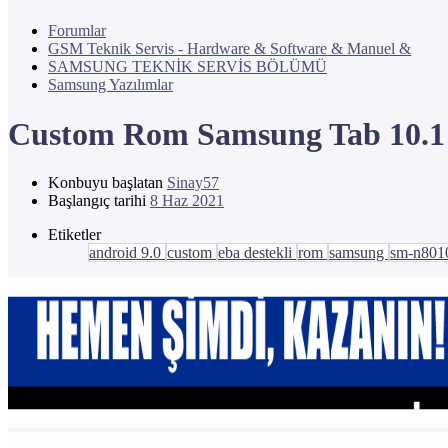
Forumlar
GSM Teknik Servis - Hardware & Software & Manuel &
SAMSUNG TEKNİK SERVİS BÖLÜMÜ
Samsung Yazılımlar
Custom Rom
Samsung Tab 10.1
Konbuyu başlatan
Sinay57
Başlangıç tarihi
8 Haz 2021
Etiketler
android 9.0
custom
eba destekli
rom
samsung
sm-n80