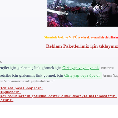
S
i
t
e
m
i
z
d
e
G
o
l
d
v
e
V
İ
P
Ü
y
e
o
l
a
r
a
k
a
y
r
ı
c
a
l
ı
k
l
ı
o
l
a
b
i
l
i
r
s
i
n
Reklam Paketlerimiz için tıklayınız
z.
etçiler için gizlenmiş link,görmek için
Giriş yap veya üye ol.
Bildiriniz.
retçiler için gizlenmiş link,görmek için
Giriş yap veya üye ol.
Arama Yapı
Sorularınızı bizimle paylaşabilirsiniz !
klonlama yasal değildir!
uluğundadır.
imei sorunlarının çözümüne destek olmak amacıyla hazırlanmıştır.
açlıdır.