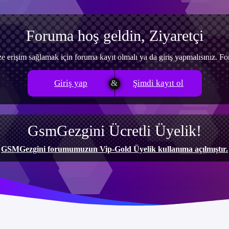
Foruma hoş geldin, Ziyaretçi
e erişim sağlamak için foruma kayıt olmalı ya da giriş yapmalısınız. 
Giriş yap
Şimdi kayıt ol
GsmGezgini Ücretli Üyelik!
GSMGezgini forumumuzun Vip-Gold Üyelik kullanıma açılmıştır.