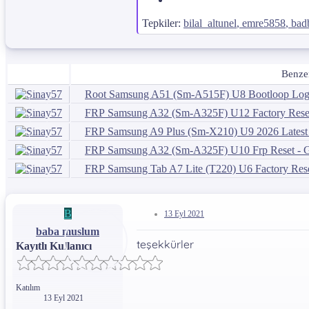
Tepkiler:
bilal_altunel
,
emre5858
,
bad
Benze
Root
Samsung A51 (Sm-A515F) U8 Bootloop Logo
FRP
Samsung A32 (Sm-A325F) U12 Factory Reset 
FRP
Samsung A9 Plus (Sm-X210) U9 2026 Latest 
FRP
Samsung A32 (Sm-A325F) U10 Frp Reset - G
FRP
Samsung Tab A7 Lite (T220) U6 Factory Reset
B
13 Eyl 2021
baba muslum
teşekkürler
Kayıtlı Kullanıcı
Katılım
13 Eyl 2021