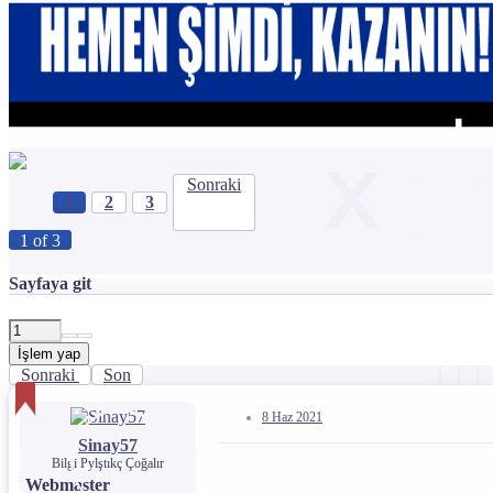
Sonraki
1
2
3
1 of 3
Sayfaya git
İşlem yap
Sonraki
Son
8 Haz 2021
Sinay57
Bilgi Pylştıkç Çoğalır
Webmaster