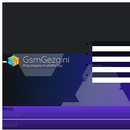
GsmGezgini
Bilgi paylaşım platformu
Menü
Giriş yap
Kayıt ol