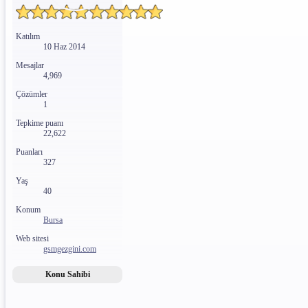
Katılım
10 Haz 2014
Mesajlar
4,969
Çözümler
1
Tepkime puanı
22,622
Puanları
327
Yaş
40
Konum
Bursa
Web sitesi
gsmgezgini.com
Konu Sahibi