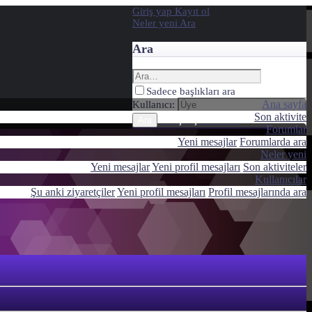
Giriş yap
Kayıt ol
Neler yeni
Ara
Ara
Sadece başlıkları ara
Ana sayfa
Kullanıcı:
Son aktivite
Gelişmiş Arama…
Ara
Forumlar
Yeni mesajlar
Forumlarda ara
Neler yeni
Yeni mesajlar
Yeni profil mesajları
Son aktiviteler
Kullanıcılar
Şu anki ziyaretçiler
Yeni profil mesajları
Profil mesajlarında ara