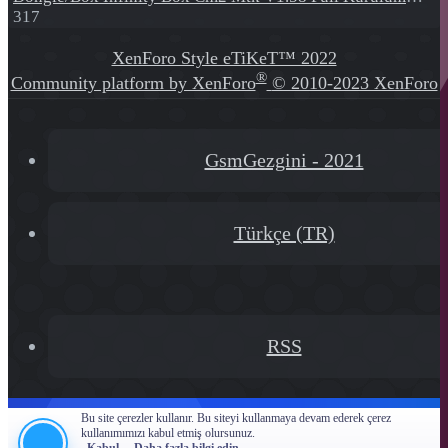
317
XenForo Style eTiKeT™ 2022
®
Community platform by XenForo
© 2010-2023 XenForo
Ltd.
[XGT] Forum statistics system
- XenGenTr
GsmGezgini - 2021
Türkçe (TR)
RSS
Bu site çerezler kullanır. Bu siteyi kullanmaya devam ederek çerez
kullanımımızı kabul etmiş olursunuz.