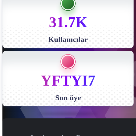
31.7K
Kullanıcılar
YFTYI7
Son üye