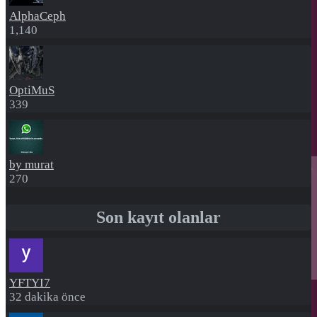
AlphaCeph
1,140
OptiMuS
339
by murat
270
Son kayıt olanlar
YFTYI7
32 dakika önce