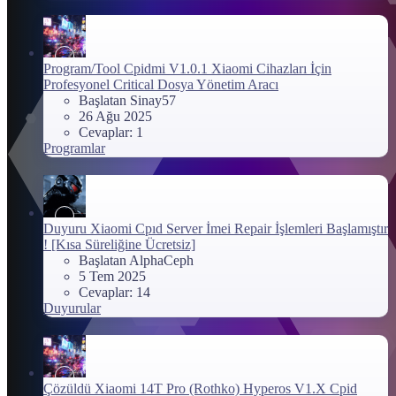
Program/Tool
Cpidmi V1.0.1 Xiaomi Cihazları İçin
Profesyonel Critical Dosya Yönetim Aracı
Başlatan Sinay57
26 Ağu 2025
Cevaplar: 1
Programlar
Duyuru
Xiaomi Cpıd Server İmei Repair İşlemleri Başlamıştır
! [Kısa Süreliğine Ücretsiz]
Başlatan AlphaCeph
5 Tem 2025
Cevaplar: 14
Duyurular
Çözüldü
Xiaomi 14T Pro (Rothko) Hyperos V1.X Cpid