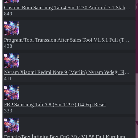
Custom Rom
Samsung Tab 4 Sm-T230 Android 7.1 Stabil Eba Destekli Yazılım
849
Program/Tool
Transsion After Sales Tool V1.5.1 Full (Tüm Mtk Işlemcili Cihazları Meta Moda Alma)
438
Nvram
Xiaomi Redmi Note 9 (Merlin) Nvram Yedeği Fix Nv By Dft Pro
411
FRP
Samsung Tab A 8 (Sm-T297) U4 Frp Reset
333
Dongle/Box
İnfinity Box Cm2 Mtk V1.58 Full Kurulum+Crack