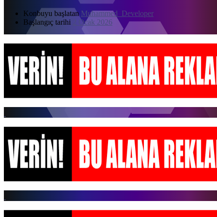
Konbuyu başlatan
Muhammed_Developer
Başlangıç tarihi
2 Ocak 2026