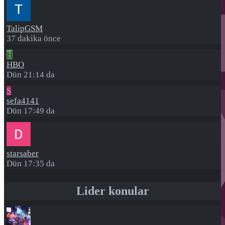
TalipGSM
37 dakika önce
H
HBO
Dün 21:14 da
S
sefa4141
Dün 17:49 da
starsaber
Dün 17:35 da
Lider konular