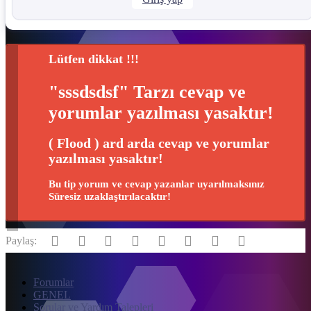
Lütfen dikkat !!!
"sssdsdsf" Tarzı cevap ve
yorumlar yazılması yasaktır!
( Flood ) ard arda cevap ve yorumlar
yazılması yasaktır!
Bu tip yorum ve cevap yazanlar uyarılmaksınız
Süresiz uzaklaştırılacaktır!
Facebook
Twitter
Reddit
Pinterest
Tumblr
WhatsApp
E-posta
Link
Paylaş:
Forumlar
GENEL
Sorular ve Yardım Talepleri