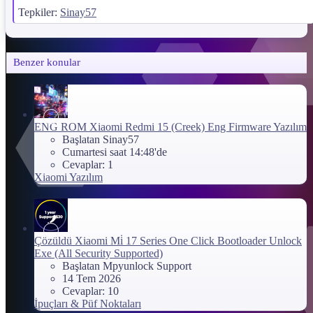
Tepkiler:
Sinay57
Benzer konular
ENG ROM
Xiaomi Redmi 15 (Creek) Eng Firmware Yazılım
Başlatan Sinay57
Cumartesi saat 14:48'de
Cevaplar: 1
Xiaomi Yazılım
Çözüldü
Xiaomi Mi̇ 17 Series One Click Bootloader Unlock
Exe (All Security Supported)
Başlatan Mpyunlock Support
14 Tem 2026
Cevaplar: 10
İpuçları & Püf Noktaları