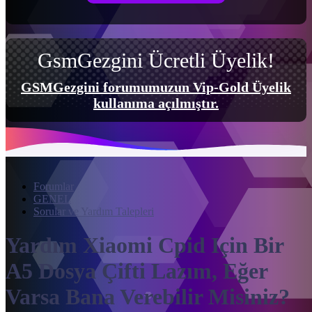
GsmGezgini Ücretli Üyelik!
GSMGezgini forumumuzun Vip-Gold Üyelik
kullanıma açılmıştır.
Forumlar
GENEL
Sorular ve Yardım Talepleri
Yardım
Xiaomi Cpid Için Bir
A5 Dosya Çifti Lazım, Eğer
Varsa Bana Verebilir Misiniz?