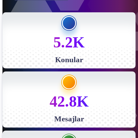
5.2K
Konular
42.8K
Mesajlar