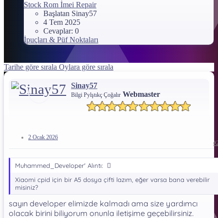
Stock Rom İmei Repair
Başlatan Sinay57
4 Tem 2025
Cevaplar: 0
İpuçları & Püf Noktaları
Tarihe göre sırala
Oylara göre sırala
Sinay57
Webmaster
Bilgi Pylştıkç Çoğalır
2 Ocak 2026
#
Muhammed_Developer' Alıntı:
Xiaomi cpid için bir A5 dosya çifti lazım, eğer varsa bana verebilir
misiniz?
sayın developer elimizde kalmadı ama size yardımcı
olacak birini biliyorum onunla iletişime geçebilirsiniz.