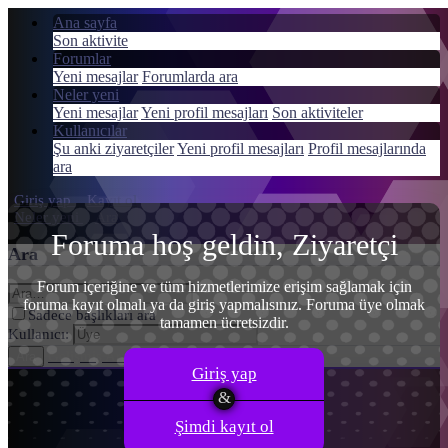
Ana sayfa
Son aktivite
Forumlar
Yeni mesajlar
Forumlarda ara
Neler yeni
Menü
Yeni mesajlar
Yeni profil mesajları
Son aktiviteler
Giriş yap
Kullanıcılar
Şu anki ziyaretçiler
Yeni profil mesajları
Profil mesajlarında
Kayıt ol
ara
Giriş yap
Kayıt ol
Neler yeni
Ara
Foruma hoş geldin, Ziyaretçi
Ara
Forum içeriğine ve tüm hizmetlerimize erişim sağlamak için
foruma kayıt olmalı ya da giriş yapmalısınız. Foruma üye olmak
Sadece başlıkları ara
tamamen ücretsizdir.
Kullanıcı:
Gelişmiş Arama…
Ara
Giriş yap
Şimdi kayıt ol