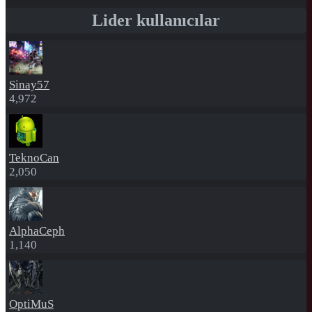
Lider kullanıcılar
Sinay57
4,972
TeknoCan
2,050
AlphaCeph
1,140
OptiMuS