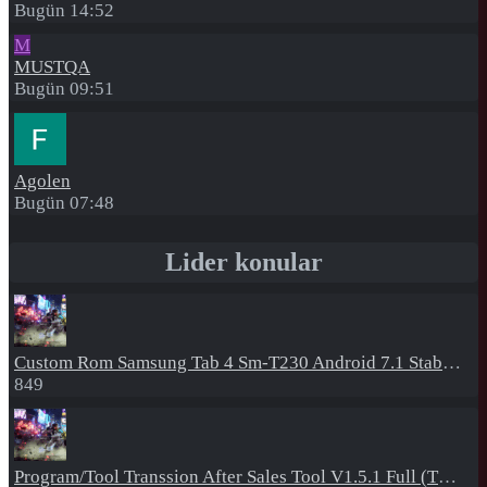
Bugün 14:52
M
MUSTQA
Bugün 09:51
Agolen
Bugün 07:48
Lider konular
Custom Rom
Samsung Tab 4 Sm-T230 Android 7.1 Stabil Eba Destekli Yazılım
849
Program/Tool
Transsion After Sales Tool V1.5.1 Full (Tüm Mtk Işlemcili Cihazları Meta Moda Alma)