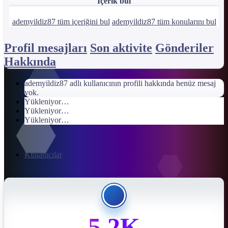
İçerik bul
ademyildiz87 tüm içeriğini bul
ademyildiz87 tüm konularını bul
Profil mesajları
Son aktivite
Gönderiler
Hakkında
ademyildiz87 adlı kullanıcının profili hakkında henüz mesaj
yok.
Yükleniyor…
Yükleniyor…
Yükleniyor…
Kullanıcılar
5.2K