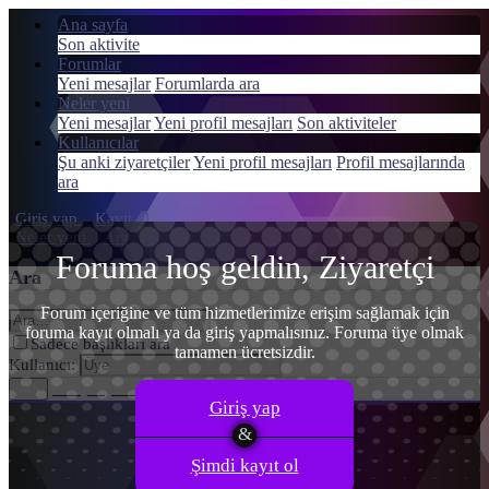
Ana sayfa
Son aktivite
Forumlar
Yeni mesajlar
Forumlarda ara
Neler yeni
Menü
Yeni mesajlar
Yeni profil mesajları
Son aktiviteler
Giriş yap
Kullanıcılar
Şu anki ziyaretçiler
Yeni profil mesajları
Profil mesajlarında
Kayıt ol
ara
Giriş yap
Kayıt ol
Neler yeni
Ara
Foruma hoş geldin, Ziyaretçi
Ara
Forum içeriğine ve tüm hizmetlerimize erişim sağlamak için
foruma kayıt olmalı ya da giriş yapmalısınız. Foruma üye olmak
Sadece başlıkları ara
tamamen ücretsizdir.
Kullanıcı:
Gelişmiş Arama…
Ara
Giriş yap
Şimdi kayıt ol