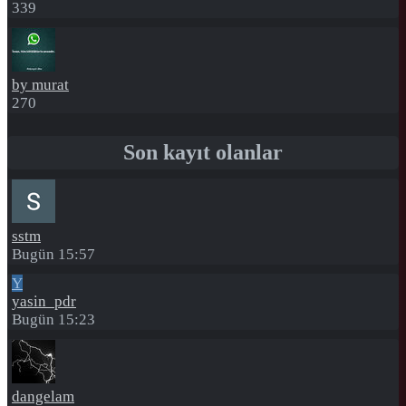
339
by murat
270
Son kayıt olanlar
sstm
Bugün 15:57
Y
yasin_pdr
Bugün 15:23
dangelam