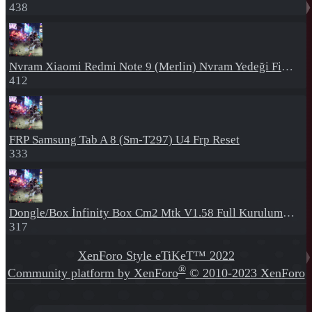
438
Nvram
Xiaomi Redmi Note 9 (Merlin) Nvram Yedeği Fix Nv By Dft Pro
412
FRP
Samsung Tab A 8 (Sm-T297) U4 Frp Reset
333
Dongle/Box
İnfinity Box Cm2 Mtk V1.58 Full Kurulum+Crack
317
XenForo Style eTiKeT™ 2022
®
Community platform by XenForo
© 2010-2023 XenForo
Ltd.
[XGT] Forum statistics system
- XenGenTr