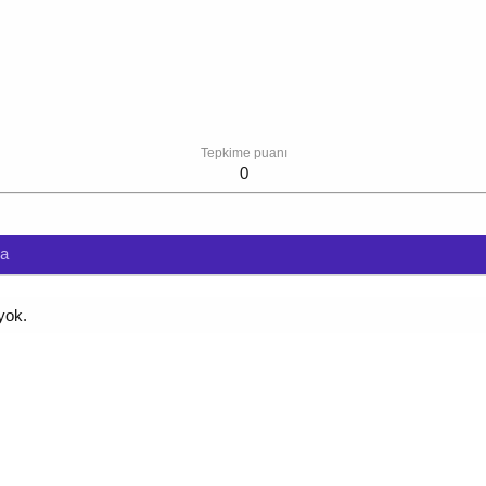
Tepkime puanı
0
da
yok.