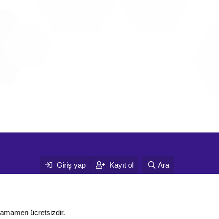
Giriş yap
Kayıt ol
Ara
tamamen ücretsizdir.