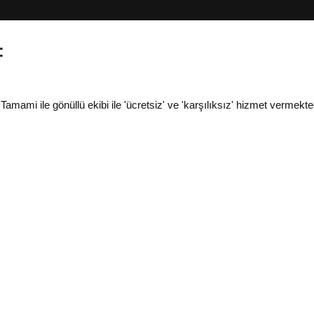
:
i ile gönüllü ekibi ile 'ücretsiz' ve 'karşılıksız' hizmet vermekted