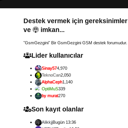
Destek vermek için gereksinimler
Gönül...
"GsmGezgini" Bir GsmGezgini GSM destek forumudur. Tamam
Lider kullanıcılar
Sinay57
4,970
TeknoCan
2,050
AlphaCeph
1,140
OptiMuS
339
by murat
270
Son kayıt olanlar
Alikkjj
Bugün 13:36