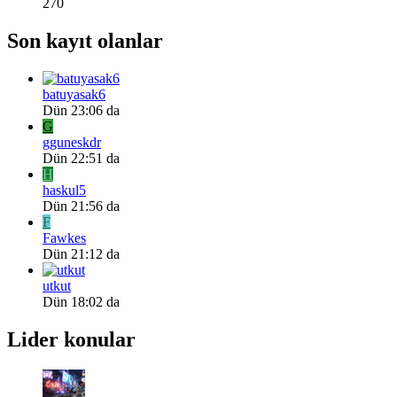
270
Son kayıt olanlar
batuyasak6
Dün 23:06 da
G
gguneskdr
Dün 22:51 da
H
haskul5
Dün 21:56 da
F
Fawkes
Dün 21:12 da
utkut
Dün 18:02 da
Lider konular