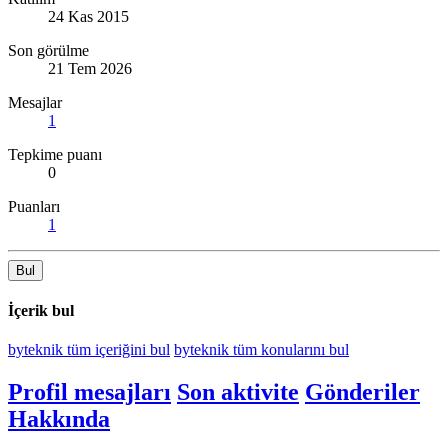
24 Kas 2015
Son görülme
21 Tem 2026
Mesajlar
1
Tepkime puanı
0
Puanları
1
Bul
İçerik bul
byteknik tüm içeriğini bul
byteknik tüm konularını bul
Profil mesajları
Son aktivite
Gönderiler
Hakkında