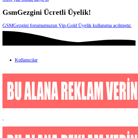
GsmGezgini Ücretli Üyelik!
GSMGezgini forumumuzun Vip-Gold Üyelik kullanıma açılmıştır.
Kullanıcılar