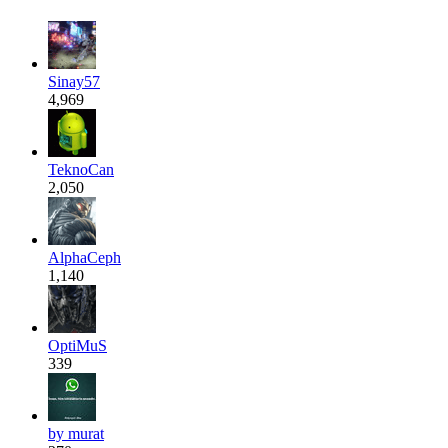
Sinay57
4,969
TeknoCan
2,050
AlphaCeph
1,140
OptiMuS
339
by murat