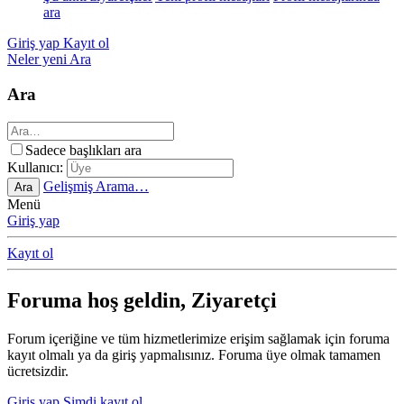
ara
Giriş yap
Kayıt ol
Neler yeni
Ara
Ara
Sadece başlıkları ara
Kullanıcı:
Gelişmiş Arama…
Ara
Menü
Giriş yap
Kayıt ol
Foruma hoş geldin, Ziyaretçi
Forum içeriğine ve tüm hizmetlerimize erişim sağlamak için foruma
kayıt olmalı ya da giriş yapmalısınız. Foruma üye olmak tamamen
ücretsizdir.
Giriş yap
Şimdi kayıt ol