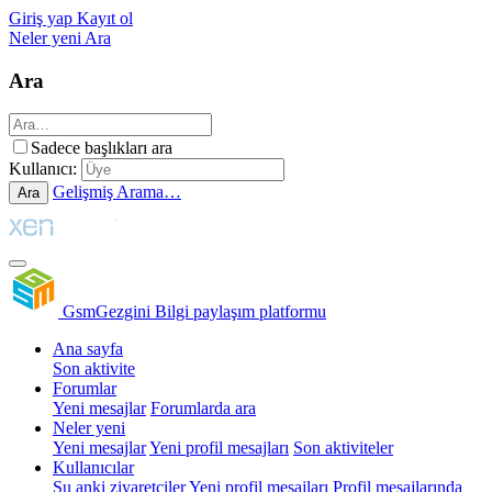
Giriş yap
Kayıt ol
Neler yeni
Ara
Ara
Sadece başlıkları ara
Kullanıcı:
Gelişmiş Arama…
Ara
GsmGezgini
Bilgi paylaşım platformu
Ana sayfa
Son aktivite
Forumlar
Yeni mesajlar
Forumlarda ara
Neler yeni
Yeni mesajlar
Yeni profil mesajları
Son aktiviteler
Kullanıcılar
Şu anki ziyaretçiler
Yeni profil mesajları
Profil mesajlarında