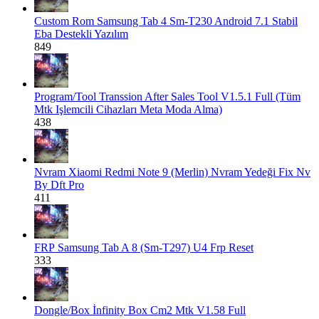
Custom Rom
Samsung Tab 4 Sm-T230 Android 7.1 Stabil
Eba Destekli Yazılım
849
Program/Tool
Transsion After Sales Tool V1.5.1 Full (Tüm
Mtk Işlemcili Cihazları Meta Moda Alma)
438
Nvram
Xiaomi Redmi Note 9 (Merlin) Nvram Yedeği Fix Nv
By Dft Pro
411
FRP
Samsung Tab A 8 (Sm-T297) U4 Frp Reset
333
Dongle/Box
İnfinity Box Cm2 Mtk V1.58 Full