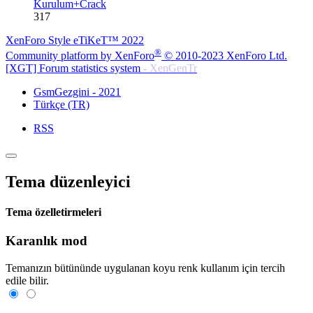
Kurulum+Crack
317
XenForo Style eTiKeT™ 2022
®
Community platform by XenForo
© 2010-2023 XenForo Ltd.
[XGT] Forum statistics system
- XenGenTr
GsmGezgini - 2021
Türkçe (TR)
RSS
Tema düzenleyici
Tema özelletirmeleri
Karanlık mod
Temanızın bütününde uygulanan koyu renk kullanım için tercih
edile bilir.