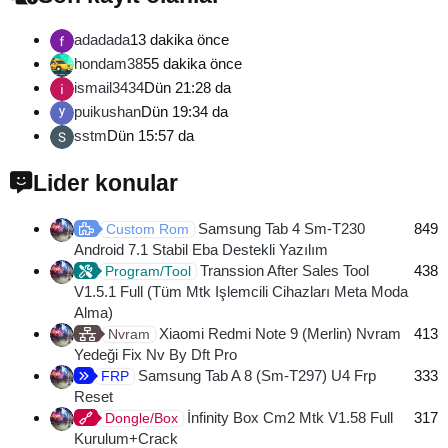
adadada
13 dakika önce
hondam38
55 dakika önce
ismail3434
Dün 21:28 da
puikushan
Dün 19:34 da
sstm
Dün 15:57 da
Lider konular
Samsung Tab 4 Sm-T230
849
Custom Rom
Android 7.1 Stabil Eba Destekli Yazılım
Transsion After Sales Tool
438
Program/Tool
V1.5.1 Full (Tüm Mtk Işlemcili Cihazları Meta Moda
Alma)
Xiaomi Redmi Note 9 (Merlin) Nvram
413
Nvram
Yedeği Fix Nv By Dft Pro
Samsung Tab A 8 (Sm-T297) U4 Frp
333
FRP
Reset
İnfinity Box Cm2 Mtk V1.58 Full
317
Dongle/Box
Kurulum+Crack