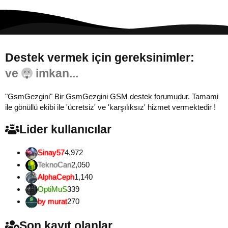
Destek vermek için gereksinimler:
Gönül...
"GsmGezgini" Bir GsmGezgini GSM destek forumudur. Tamami
ile gönüllü ekibi ile 'ücretsiz' ve 'karşılıksız' hizmet vermektedir !
Lider kullanıcılar
Sinay57
4,972
TeknoCan
2,050
AlphaCeph
1,140
OptiMuS
339
by murat
270
Son kayıt olanlar