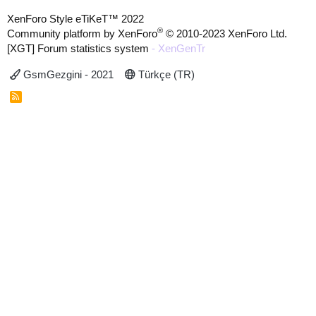
XenForo Style eTiKeT™ 2022
®
Community platform by XenForo
© 2010-2023 XenForo Ltd.
[XGT] Forum statistics system
- XenGenTr
GsmGezgini - 2021
Türkçe (TR)
R
S
S