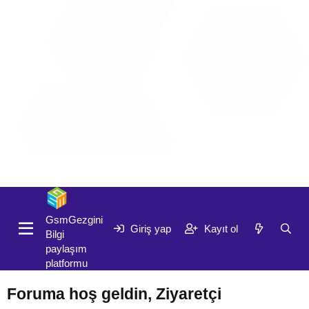
Giriş yap
Kayıt ol
GsmGezgini
Giriş yap
Kayıt ol
Bilgi
paylaşım
platformu
Foruma hoş geldin, Ziyaretçi