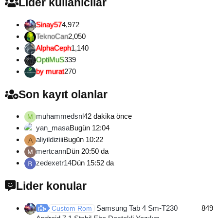
Lider kullanıcılar
Sinay57
4,972
TeknoCan
2,050
AlphaCeph
1,140
OptiMuS
339
by murat
270
Son kayıt olanlar
muhammedsnl
42 dakika önce
M
yan_masa
Bugün 12:04
aliyildiziii
Bugün 10:22
A
mertcann
Dün 20:50 da
zedexetr14
Dün 15:52 da
Lider konular
Samsung Tab 4 Sm-T230
849
Custom Rom