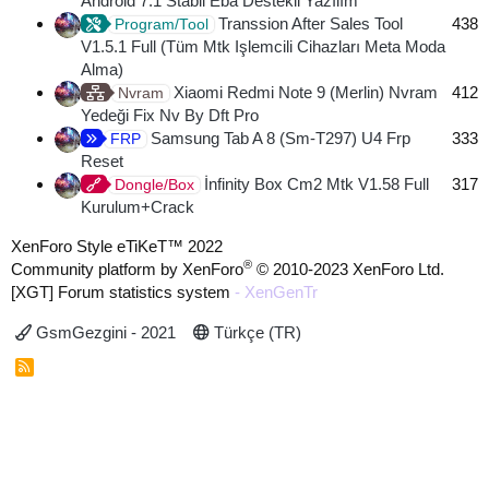
Android 7.1 Stabil Eba Destekli Yazılım
Transsion After Sales Tool
438
Program/Tool
V1.5.1 Full (Tüm Mtk Işlemcili Cihazları Meta Moda
Alma)
Xiaomi Redmi Note 9 (Merlin) Nvram
412
Nvram
Yedeği Fix Nv By Dft Pro
Samsung Tab A 8 (Sm-T297) U4 Frp
333
FRP
Reset
İnfinity Box Cm2 Mtk V1.58 Full
317
Dongle/Box
Kurulum+Crack
XenForo Style eTiKeT™ 2022
®
Community platform by XenForo
© 2010-2023 XenForo Ltd.
[XGT] Forum statistics system
- XenGenTr
GsmGezgini - 2021
Türkçe (TR)
R
S
S