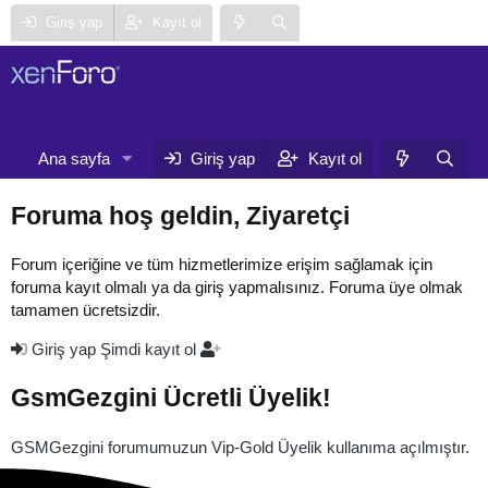
Giriş yap
Kayıt ol
Neler yeni
Ana sayfa
Forumlar
Giriş yap
Kayıt ol
Ku
Foruma hoş geldin, Ziyaretçi
Forum içeriğine ve tüm hizmetlerimize erişim sağlamak için
foruma kayıt olmalı ya da giriş yapmalısınız. Foruma üye olmak
tamamen ücretsizdir.
Giriş yap
Şimdi kayıt ol
GsmGezgini Ücretli Üyelik!
GSMGezgini forumumuzun Vip-Gold Üyelik kullanıma açılmıştır.