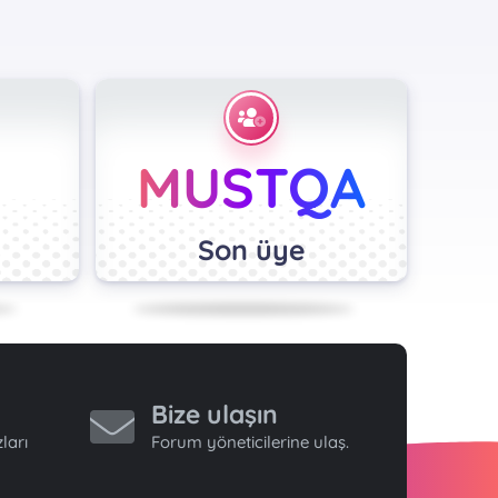
MUSTQA
Son üye
Bize ulaşın
ları
Forum yöneticilerine ulaş.