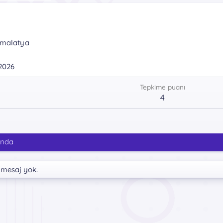
malatya
2026
Tepkime puanı
4
ında
 mesaj yok.