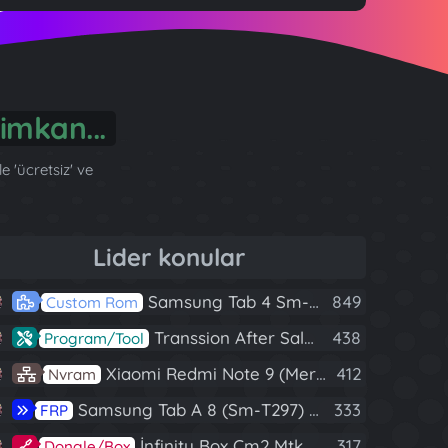
imkan...
 'ücretsiz' ve
Lider konular
Samsung Tab 4 Sm-T230 Android 7.1 Stabil Eba Destekli Yazılım
849
Custom Rom
Transsion After Sales Tool V1.5.1 Full (Tüm Mtk Işlemcili Cihazları Meta Moda Alma)
438
Program/Tool
Xiaomi Redmi Note 9 (Merlin) Nvram Yedeği Fix Nv By Dft Pro
412
Nvram
Samsung Tab A 8 (Sm-T297) U4 Frp Reset
333
FRP
İnfinity Box Cm2 Mtk V1.58 Full Kurulum+Crack
317
Dongle/Box