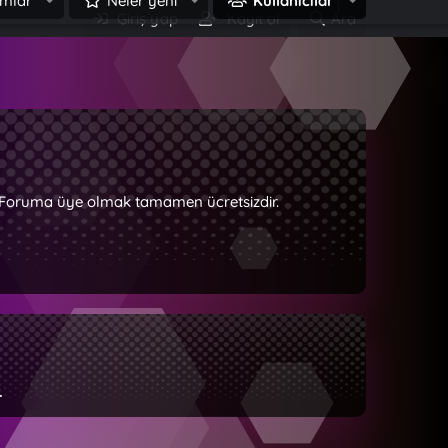
mlar
Neler yeni
Kullanıcılar
Giriş yap
Kayıt ol
Ara
z. Foruma üye olmak tamamen ücretsizdir.
.