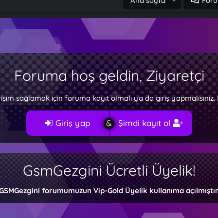
Ana sayfa
Foru
Foruma hoş geldin, Ziyaretçi
rişim sağlamak için foruma kayıt olmalı ya da giriş yapmalısını
Giriş yap
Şimdi kayıt ol
GsmGezgini Ücretli Üyelik!
GSMGezgini forumumuzun Vip-Gold Üyelik kullanıma açılmıştır