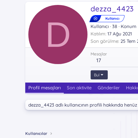
dezza_4423
D
Kullanıcı
Kullanıcı
·
38
·
Konum
Katılım
17 Ağu 2021
Son görülme
25 Tem 
Mesajlar
17
Bul
Profil mesajları
Son aktivite
Gönderiler
Hakk
dezza_4423 adlı kullanıcının profili hakkında henüz
Kullanıcılar