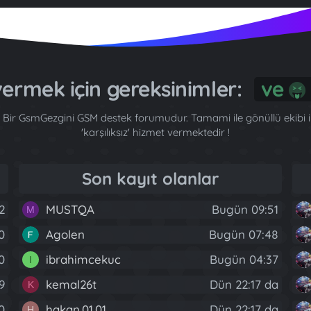
ermek için gereksinimler:
ve
Bir GsmGezgini GSM destek forumudur. Tamami ile gönüllü ekibi ile
'karşılıksız' hizmet vermektedir !
Son kayıt olanlar
2
MUSTQA
Bugün 09:51
M
0
Agolen
Bugün 07:48
40
ibrahimcekuc
Bugün 04:37
I
9
kemal26t
Dün 22:17 da
K
0
hakan.01.01
Dün 22:17 da
H