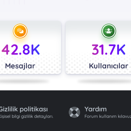
42.8K
31.7K
Mesajlar
Kullanıcılar
Gizlilik politikası
Yardım
işisel bilgi gizlilik detayları.
Forum kullanım kılavuz