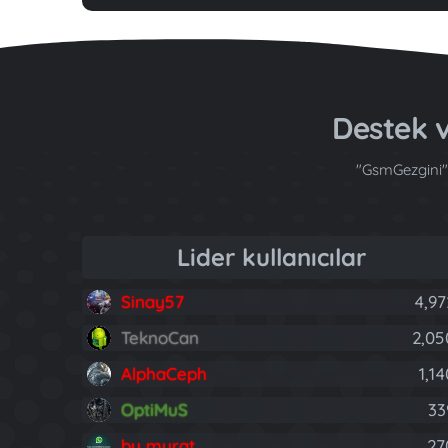
Destek v
"GsmGezgini" 
Lider kullanıcılar
Sinay57
4,97
TeknoCan
2,05
AlphaCeph
1,1
OptiMuS
33
by murat
27