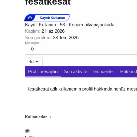
fesatkesat
Kayıtlı Kullanıcı
Kayıtlı Kullanıcı
·
53
·
Konum
hilvan/şanlıurfa
Katılım
2 Haz 2026
Son görülme
28 Tem 2026
Mesajlar
0
Bul
Profil mesajları
Son aktivite
Gönderiler
Hakkın
fesatkesat adlı kullanıcının profili hakkında henüz mes
Kullanıcılar