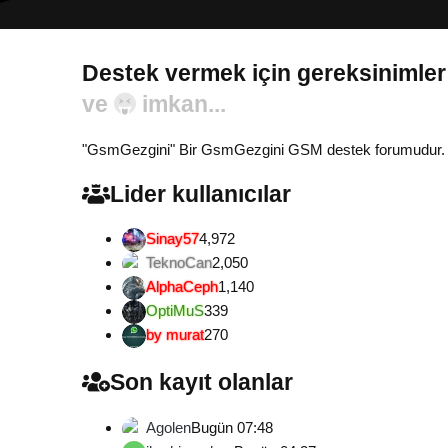
Destek vermek için gereksinimler
Gönül...
"GsmGezgini" Bir GsmGezgini GSM destek forumudur. Tamam
Lider kullanıcılar
Sinay57
4,972
TeknoCan
2,050
AlphaCeph
1,140
OptiMuS
339
by murat
270
Son kayıt olanlar
Agolen
Bugün 07:48