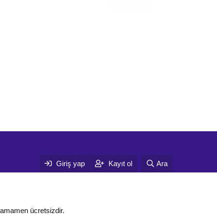
Giriş yap
Kayıt ol
Ara
tamamen ücretsizdir.