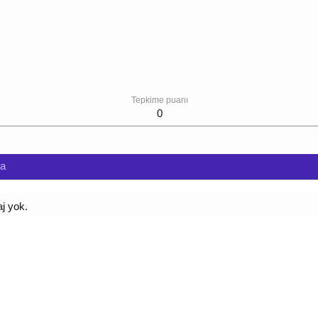
Tepkime puanı
0
da
aj yok.