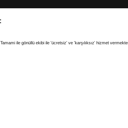
:
i ile gönüllü ekibi ile 'ücretsiz' ve 'karşılıksız' hizmet vermekted