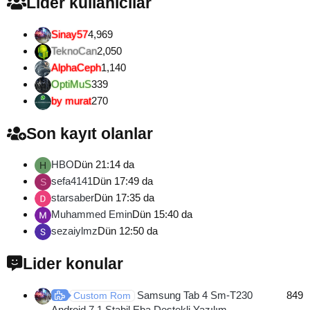
Lider kullanıcılar
Sinay57
4,969
TeknoCan
2,050
AlphaCeph
1,140
OptiMuS
339
by murat
270
Son kayıt olanlar
HBO
Dün 21:14 da
H
sefa4141
Dün 17:49 da
S
starsaber
Dün 17:35 da
Muhammed Emin
Dün 15:40 da
sezaiylmz
Dün 12:50 da
Lider konular
Samsung Tab 4 Sm-T230
849
Custom Rom
Android 7.1 Stabil Eba Destekli Yazılım