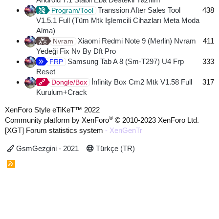
Transsion After Sales Tool
438
Program/Tool
V1.5.1 Full (Tüm Mtk Işlemcili Cihazları Meta Moda
Alma)
Xiaomi Redmi Note 9 (Merlin) Nvram
411
Nvram
Yedeği Fix Nv By Dft Pro
Samsung Tab A 8 (Sm-T297) U4 Frp
333
FRP
Reset
İnfinity Box Cm2 Mtk V1.58 Full
317
Dongle/Box
Kurulum+Crack
XenForo Style eTiKeT™ 2022
®
Community platform by XenForo
© 2010-2023 XenForo Ltd.
[XGT] Forum statistics system
- XenGenTr
GsmGezgini - 2021
Türkçe (TR)
R
S
S