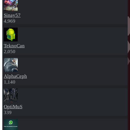
Sinay57
4,969
TeknoCan
2,050
AlphaCeph
1,140
OptiMuS
339