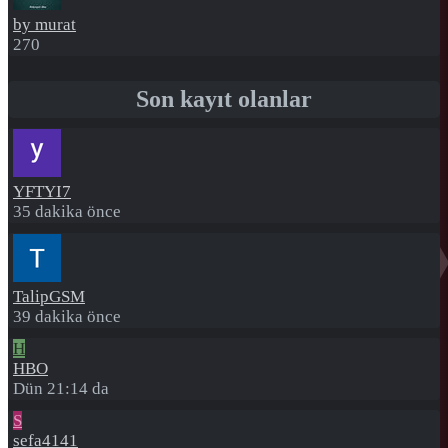
by murat
270
Son kayıt olanlar
YFTYI7
35 dakika önce
TalipGSM
39 dakika önce
H
HBO
Dün 21:14 da
S
sefa4141