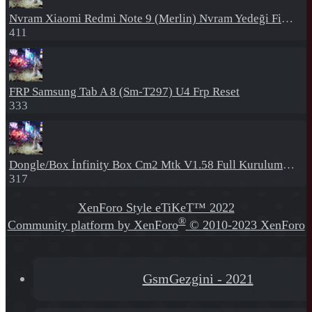
Nvram
Xiaomi Redmi Note 9 (Merlin) Nvram Yedeği Fix Nv By Dft Pro
411
FRP
Samsung Tab A 8 (Sm-T297) U4 Frp Reset
333
Dongle/Box
İnfinity Box Cm2 Mtk V1.58 Full Kurulum+Crack
317
XenForo Style eTiKeT™ 2022
®
Community platform by XenForo
© 2010-2023 XenForo
Ltd.
[XGT] Forum statistics system
- XenGenTr
GsmGezgini - 2021