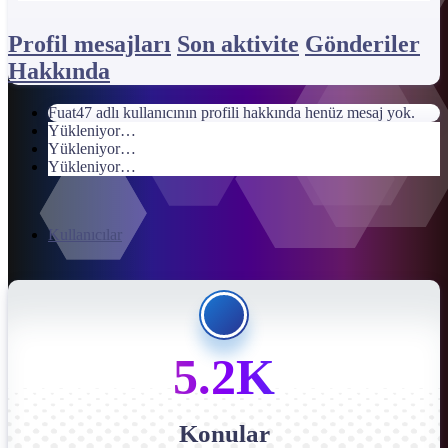
Profil mesajları
Son aktivite
Gönderiler
Hakkında
Fuat47 adlı kullanıcının profili hakkında henüz mesaj yok.
Yükleniyor…
Yükleniyor…
Yükleniyor…
Kullanıcılar
5.2K
Konular