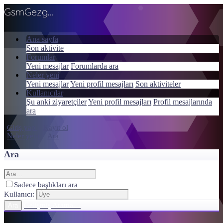
GsmGezgini
Ana sayfa
Son aktivite
Forumlar
Yeni mesajlar
Forumlarda ara
Neler yeni
Yeni mesajlar
Yeni profil mesajları
Son aktiviteler
Kullanıcılar
Şu anki ziyaretçiler
Yeni profil mesajları
Profil mesajlarında
ara
Giriş yap
Kayıt ol
Neler yeni
Ara
Ara
Sadece başlıkları ara
Kullanıcı:
Gelişmiş Arama…
Ara