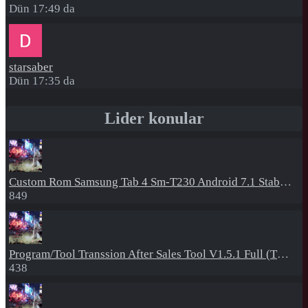
Dün 17:49 da
starsaber
Dün 17:35 da
Lider konular
Custom Rom
Samsung Tab 4 Sm-T230 Android 7.1 Stabil Eba Destekli Yazılım
849
Program/Tool
Transsion After Sales Tool V1.5.1 Full (Tüm Mtk Işlemcili Cihazları Meta Moda Alma)
438