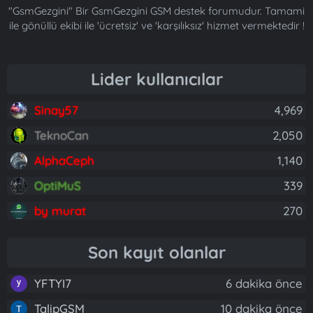
"GsmGezgini" Bir GsmGezgini GSM destek forumudur. Tamami
ile gönüllü ekibi ile 'ücretsiz' ve 'karşılıksız' hizmet vermektedir !
Lider kullanıcılar
Sinay57
4,969
TeknoCan
2,050
AlphaCeph
1,140
OptiMuS
339
by murat
270
Son kayıt olanlar
YFTYI7
6 dakika önce
TalipGSM
10 dakika önce