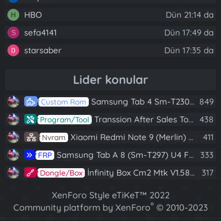
HBO
Dün 21:14 da
H
sefa4141
Dün 17:49 da
S
starsaber
Dün 17:35 da
Lider konular
Samsung Tab 4 Sm-T230 Android 7.1 Stabil Eba Destekli Yazılım
849
Custom Rom
Transsion After Sales Tool V1.5.1 Full (Tüm Mtk Işlemcili Cihazları Meta Moda Alma)
438
Program/Tool
Xiaomi Redmi Note 9 (Merlin) Nvram Yedeği Fix Nv By Dft Pro
411
Nvram
Samsung Tab A 8 (Sm-T297) U4 Frp Reset
333
FRP
İnfinity Box Cm2 Mtk V1.58 Full Kurulum+Crack
317
Dongle/Box
XenForo Style eTiKeT™ 2022
®
Community platform by XenForo
© 2010-2023
XenForo Ltd.