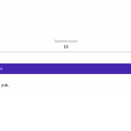
Tepkime puanı
10
da
 yok.