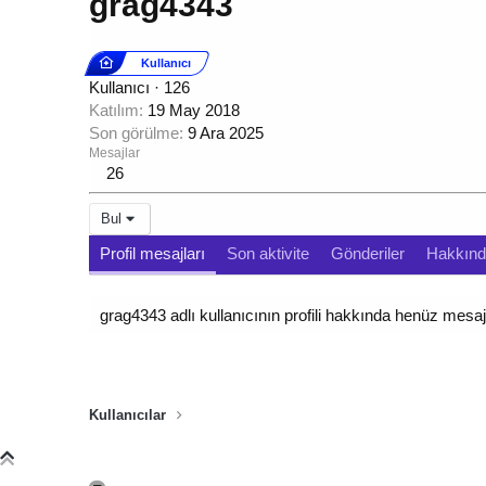
grag4343
Kullanıcı
Kullanıcı
·
126
Katılım
19 May 2018
Son görülme
9 Ara 2025
Mesajlar
26
Bul
Profil mesajları
Son aktivite
Gönderiler
Hakkın
grag4343 adlı kullanıcının profili hakkında henüz mesaj
Kullanıcılar