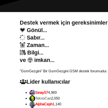
Destek vermek için gereksinimler
Gönül...
Sabır...
Zaman...
Bilgi...
ve
imkan...
"GsmGezgini" Bir GsmGezgini GSM destek forumudur. Tamam
Lider kullanıcılar
Sinay57
4,969
TeknoCan
2,050
AlphaCeph
1,140