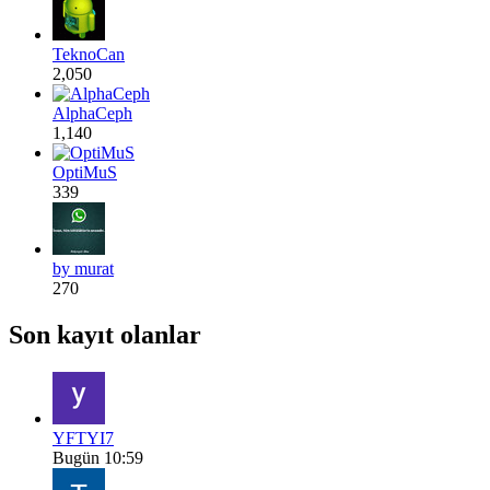
TeknoCan
2,050
AlphaCeph
1,140
OptiMuS
339
by murat
270
Son kayıt olanlar
YFTYI7
Bugün 10:59