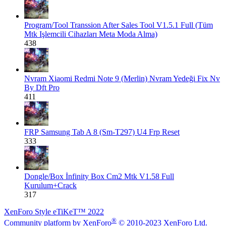
Program/Tool
Transsion After Sales Tool V1.5.1 Full (Tüm
Mtk Işlemcili Cihazları Meta Moda Alma)
438
Nvram
Xiaomi Redmi Note 9 (Merlin) Nvram Yedeği Fix Nv
By Dft Pro
411
FRP
Samsung Tab A 8 (Sm-T297) U4 Frp Reset
333
Dongle/Box
İnfinity Box Cm2 Mtk V1.58 Full
Kurulum+Crack
317
XenForo Style eTiKeT™ 2022
®
Community platform by XenForo
© 2010-2023 XenForo Ltd.