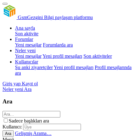
GsmGezgini
Bilgi paylaşım platformu
Ana sayfa
Son aktivite
Forumlar
Yeni mesajlar
Forumlarda ara
Neler yeni
Yeni mesajlar
Yeni profil mesajları
Son aktiviteler
Kullanıcılar
Şu anki ziyaretçiler
Yeni profil mesajları
Profil mesajlarında
ara
Giriş yap
Kayıt ol
Neler yeni
Ara
Ara
Sadece başlıkları ara
Kullanıcı:
Gelişmiş Arama…
Ara
Menü