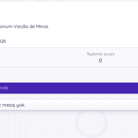
onum
Varjão de Minas
026
Tepkime puanı
0
ında
z mesaj yok.