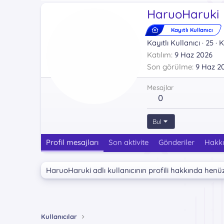
HaruoHaruki
Kayıtlı Kullanıcı
Kayıtlı Kullanıcı
·
25
·
K
Katılım
9 Haz 2026
Son görülme
9 Haz 2
Mesajlar
0
Bul
Profil mesajları
Son aktivite
Gönderiler
Hakk
HaruoHaruki adlı kullanıcının profili hakkında henü
Kullanıcılar