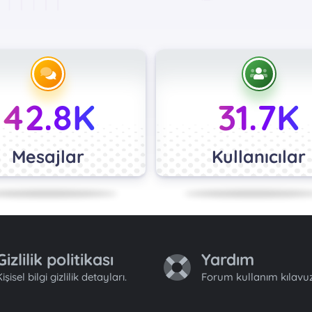
42.8K
31.7K
Mesajlar
Kullanıcılar
Gizlilik politikası
Yardım
işisel bilgi gizlilik detayları.
Forum kullanım kılavuz