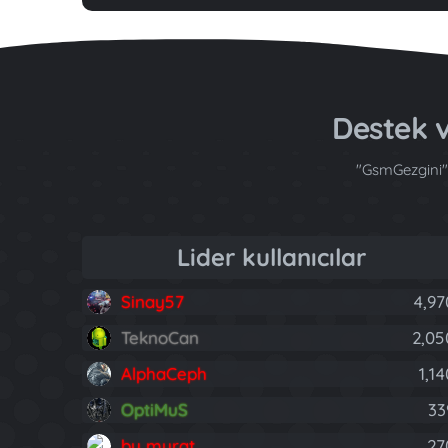
Destek v
"GsmGezgini" 
Lider kullanıcılar
Sinay57
4,97
TeknoCan
2,05
AlphaCeph
1,1
OptiMuS
33
by murat
27