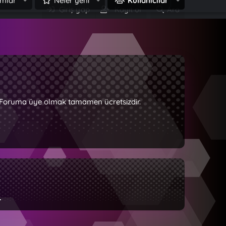
mlar
Neler yeni
Kullanıcılar
Giriş yap
Kayıt ol
Ara
z. Foruma üye olmak tamamen ücretsizdir.
.