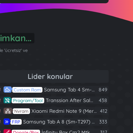
imkan...
 'ücretsiz' ve
Lider konular
Samsung Tab 4 Sm-T230 Android 7.1 Stabil Eba Destekli Yazılım
849
Custom Rom
Transsion After Sales Tool V1.5.1 Full (Tüm Mtk Işlemcili Cihazları Meta Moda Alma)
438
Program/Tool
Xiaomi Redmi Note 9 (Merlin) Nvram Yedeği Fix Nv By Dft Pro
412
Nvram
Samsung Tab A 8 (Sm-T297) U4 Frp Reset
333
FRP
İnfinity Box Cm2 Mtk V1.58 Full Kurulum+Crack
317
Dongle/Box