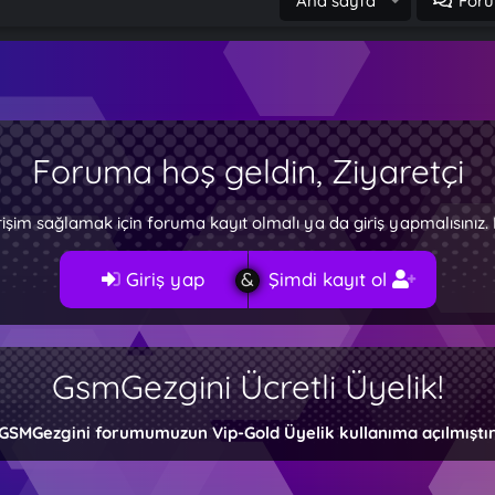
Ana sayfa
Foru
Foruma hoş geldin, Ziyaretçi
rişim sağlamak için foruma kayıt olmalı ya da giriş yapmalısını
Giriş yap
Şimdi kayıt ol
GsmGezgini Ücretli Üyelik!
GSMGezgini forumumuzun Vip-Gold Üyelik kullanıma açılmıştır