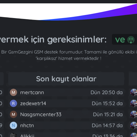
ermek için gereksinimler:
ve
Bir GsmGezgini GSM destek forumudur. Tamami ile gönüllü ekibi ile
'karşılıksız' hizmet vermektedir !
Son kayıt olanlar
0
mertcann
Dün 20:50 da
0
zedexetr14
Dün 15:52 da
40
Nasgsmcenter33
Dün 15:21 da
9
nhctn
Dün 14:57 da
N
0
Alikkjj
Dün 13:36 da