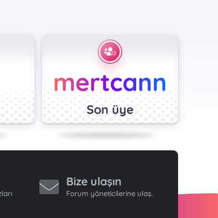
mertcann
Son üye
Bize ulaşın
ları
Forum yöneticilerine ulaş.