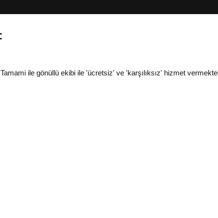
:
i ile gönüllü ekibi ile 'ücretsiz' ve 'karşılıksız' hizmet vermekted