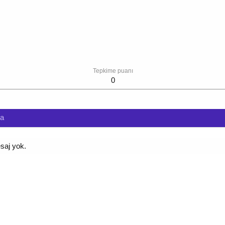
Tepkime puanı
0
da
esaj yok.