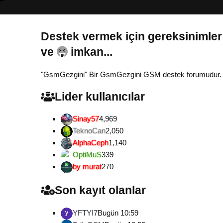
Destek vermek için gereksinimler
Gönül...
"GsmGezgini" Bir GsmGezgini GSM destek forumudur. Tamam
Lider kullanıcılar
Sinay57
4,969
TeknoCan
2,050
AlphaCeph
1,140
OptiMuS
339
by murat
270
Son kayıt olanlar
YFTYI7
Bugün 10:59