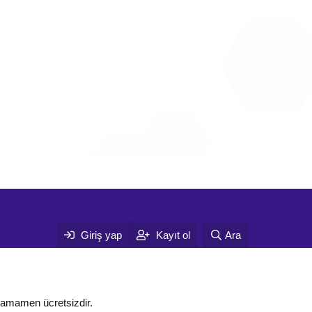
Giriş yap
Kayıt ol
Ara
tamamen ücretsizdir.