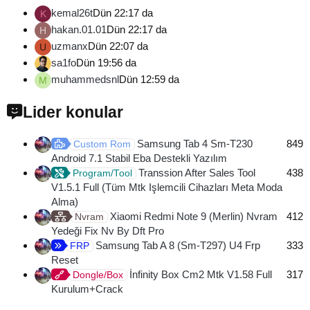
kemal26t
Dün 22:17 da
K
hakan.01.01
Dün 22:17 da
H
uzmanx
Dün 22:07 da
U
sa1fo
Dün 19:56 da
muhammedsnl
Dün 12:59 da
M
Lider konular
Samsung Tab 4 Sm-T230
849
Custom Rom
Android 7.1 Stabil Eba Destekli Yazılım
Transsion After Sales Tool
438
Program/Tool
V1.5.1 Full (Tüm Mtk Işlemcili Cihazları Meta Moda
Alma)
Xiaomi Redmi Note 9 (Merlin) Nvram
412
Nvram
Yedeği Fix Nv By Dft Pro
Samsung Tab A 8 (Sm-T297) U4 Frp
333
FRP
Reset
İnfinity Box Cm2 Mtk V1.58 Full
317
Dongle/Box
Kurulum+Crack