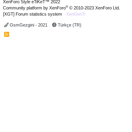
XenForo Style eTiKeT™ 2022
®
Community platform by XenForo
© 2010-2023 XenForo Ltd.
[XGT] Forum statistics system
- XenGenTr
GsmGezgini - 2021
Türkçe (TR)
R
S
S