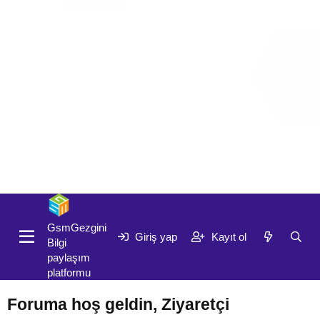
Giriş yap
Kayıt ol
GsmGezgini
Giriş yap
Kayıt ol
Bilgi
paylaşım
platformu
Foruma hoş geldin, Ziyaretçi