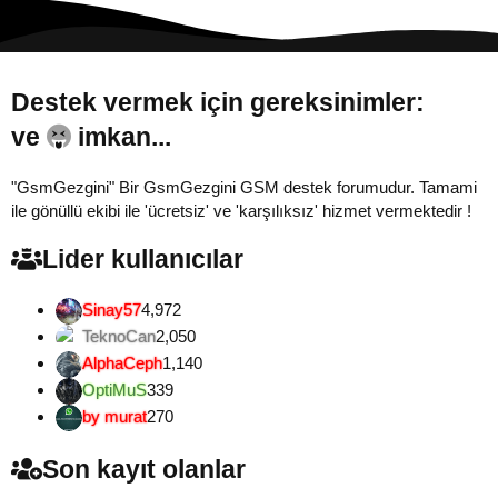
Destek vermek için gereksinimler:
ve
imkan...
"GsmGezgini" Bir GsmGezgini GSM destek forumudur. Tamami
ile gönüllü ekibi ile 'ücretsiz' ve 'karşılıksız' hizmet vermektedir !
Lider kullanıcılar
Sinay57
4,972
TeknoCan
2,050
AlphaCeph
1,140
OptiMuS
339
by murat
270
Son kayıt olanlar