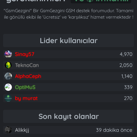
"GsmGezgini" Bir GsmGezgini GSM destek forumudur. Tamami
ile gönüllü ekibi ile 'ücretsiz' ve 'karşılıksız' hizmet vermektedir !
Lider kullanıcılar
Sinay57
4,970
TeknoCan
2,050
AlphaCeph
1,140
OptiMuS
339
by murat
270
Son kayıt olanlar
Alikkjj
39 dakika önce