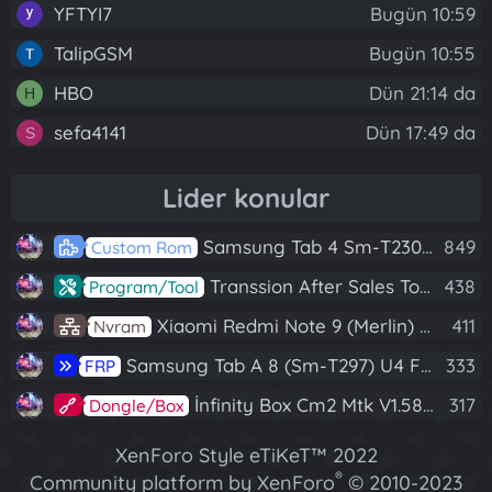
YFTYI7
Bugün 10:59
TalipGSM
Bugün 10:55
HBO
Dün 21:14 da
H
sefa4141
Dün 17:49 da
S
Lider konular
Samsung Tab 4 Sm-T230 Android 7.1 Stabil Eba Destekli Yazılım
849
Custom Rom
Transsion After Sales Tool V1.5.1 Full (Tüm Mtk Işlemcili Cihazları Meta Moda Alma)
438
Program/Tool
Xiaomi Redmi Note 9 (Merlin) Nvram Yedeği Fix Nv By Dft Pro
411
Nvram
Samsung Tab A 8 (Sm-T297) U4 Frp Reset
333
FRP
İnfinity Box Cm2 Mtk V1.58 Full Kurulum+Crack
317
Dongle/Box
XenForo Style eTiKeT™ 2022
®
Community platform by XenForo
© 2010-2023