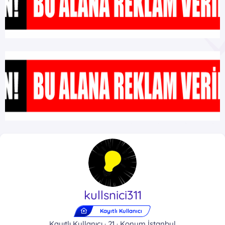
kullsnici311
Kayıtlı Kullanıcı
Kayıtlı Kullanıcı
·
21
·
Konum
İstanbul