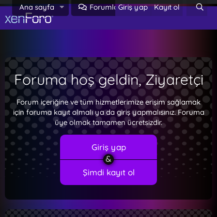
Ana sayfa
Forumlar
Giriş yap
Kayıt ol
Neler yeni
Foruma hoş geldin, Ziyaretçi
Forum içeriğine ve tüm hizmetlerimize erişim sağlamak
için foruma kayıt olmalı ya da giriş yapmalısınız. Foruma
üye olmak tamamen ücretsizdir.
Giriş yap
Şimdi kayıt ol