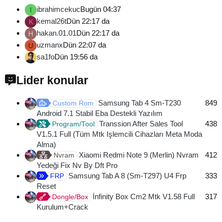
ibrahimcekuc
Bugün 04:37
I
kemal26t
Dün 22:17 da
K
hakan.01.01
Dün 22:17 da
H
uzmanx
Dün 22:07 da
U
sa1fo
Dün 19:56 da
Lider konular
Samsung Tab 4 Sm-T230
849
Custom Rom
Android 7.1 Stabil Eba Destekli Yazılım
Transsion After Sales Tool
438
Program/Tool
V1.5.1 Full (Tüm Mtk Işlemcili Cihazları Meta Moda
Alma)
Xiaomi Redmi Note 9 (Merlin) Nvram
412
Nvram
Yedeği Fix Nv By Dft Pro
Samsung Tab A 8 (Sm-T297) U4 Frp
333
FRP
Reset
İnfinity Box Cm2 Mtk V1.58 Full
317
Dongle/Box
Kurulum+Crack