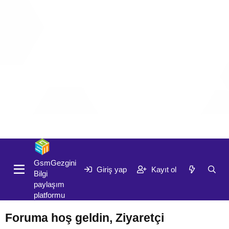
Giriş yap
Kayıt ol
GsmGezgini
Giriş yap
Kayıt ol
Bilgi
paylaşım
platformu
Foruma hoş geldin, Ziyaretçi