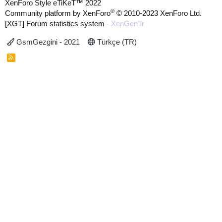
XenForo Style eTiKeT™ 2022
®
Community platform by XenForo
© 2010-2023 XenForo Ltd.
[XGT] Forum statistics system
- XenGenTr
GsmGezgini - 2021
Türkçe (TR)
R
S
S