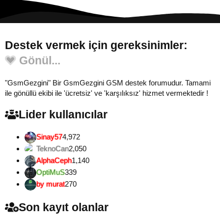
Destek vermek için gereksinimler:
Gönül...
"GsmGezgini" Bir GsmGezgini GSM destek forumudur. Tamami
ile gönüllü ekibi ile 'ücretsiz' ve 'karşılıksız' hizmet vermektedir !
Lider kullanıcılar
Sinay57
4,972
TeknoCan
2,050
AlphaCeph
1,140
OptiMuS
339
by murat
270
Son kayıt olanlar